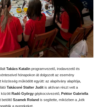
lalt
Takács Katalin
programvezető, irodavezető és
önkénteseivel hónapokon át dolgozott az esemény
tt közösség működött együtt: az alapítvány alapítója,
llátó
Takácsné Stalter Judit
is aktívan részt vett a
 között
Radó György
gépkocsivezető,
Pektor Gabriella
t betöltő
Szamek Roland
is segítette, miközben a „kék
ogatták a gyerekeket.