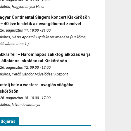
skőrös, Hagyományok Háza
agyar Continental Singers koncert Kiskőrösön
 – 40 éve hirdetik az evangéliumot zenével
26. augusztus 11. 18:00 - 21:00
skőrös, Oázis Apostoli Gyülekezet imaháza (Kiskőrös,
lló János utca 1.)
akkra fel! – Háromnapos sakkfoglalkozás várja
 általános iskolásokat Kiskőrösön
26. augusztus 12. 09:00 - 12:00
skőrös, Petőfi Sándor Művelődési Központ
stolj bele a western lovaglás világába
iskőrösön!
26. augusztus 15. 10:00 - 17:00
skőrös, István lovastanya
Időjárás