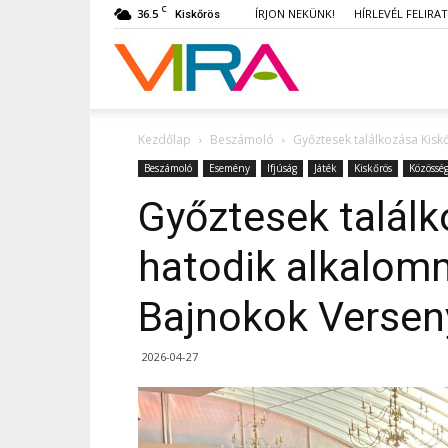
C
36.5
ÍRJON NEKÜNK!
HÍRLEVÉL FELIRA
Kiskőrös
VIRA
Kezdőlap
Beszámoló
Győztesek találkozása Kis
Beszámoló
Esemény
Ifjúság
Játék
Kiskőrös
Közössé
Győztesek talál
hatodik alkalom
Bajnokok Versen
2026-04-27