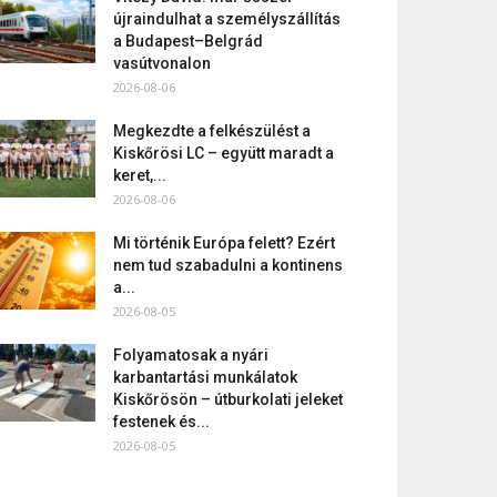
újraindulhat a személyszállítás
a Budapest–Belgrád
vasútvonalon
2026-08-06
Megkezdte a felkészülést a
Kiskőrösi LC – együtt maradt a
keret,...
2026-08-06
Mi történik Európa felett? Ezért
nem tud szabadulni a kontinens
a...
2026-08-05
Folyamatosak a nyári
karbantartási munkálatok
Kiskőrösön – útburkolati jeleket
festenek és...
2026-08-05