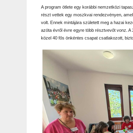
A program ötlete egy korábbi nemzetközi tapasz
részt vettek egy moszkvai rendezvényen, ame
volt. Ennek mintájára született meg a hazai k
azóta évről évre egyre több résztvevőt vonz. 
közel 40 fős önkéntes csapat csatlakozott, biz