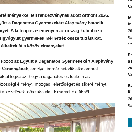
Ki
rtélményekkel teli rendezvénynek adott otthont 2026.
M
Együtt a Daganatos Gyermekekért Alapítvány hatodik
is
nyét. A kétnapos eseményen az ország különböző
20
Ki
felgyógyult gyermekek mérhették össze tudásukat,
Ho
lhették át a közös élményeket.
S
. között az
Együtt a Daganatos Gyermekekért Alapítvány
az
20
 Versenyének
, amelyet immár hatodik alkalommal
Ki
ktől fogva az, hogy a daganatos és leukémiás
zösségi élményt, mozgási lehetőséget és sikerélményt
Kó
a kezelések időszaka alatt kimaradt életükből.
K
20
Ki