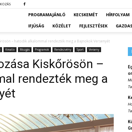
TKOZÁS
PROGRAMAJÁNLÓ
KECSKEMÉT
HÍRFOLYAM
IFJÚSÁG
KÖZÉLET
FEJLESZTÉSEK
GAZDA
kőrösön – hatodik alkalommal rendezték meg a Bajnokok Versenyét
g
Kreatív
Mozgás
Programok
Rendezvény
Sport
Verseny
kozása Kiskőrösön –
E
o
mal rendezték meg a
Ma
Ta
yét
K
Ho
Ta
K
Gr