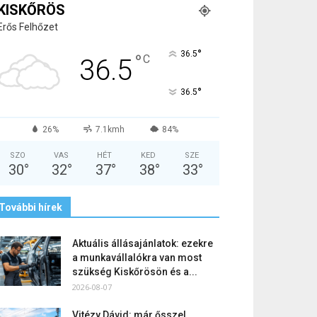
KISKŐRÖS
Erős Felhőzet
°
36.5
°
C
36.5
°
36.5
26%
7.1kmh
84%
SZO
VAS
HÉT
KED
SZE
30
°
32
°
37
°
38
°
33
°
További hírek
Aktuális állásajánlatok: ezekre
a munkavállalókra van most
szükség Kiskőrösön és a...
2026-08-07
Vitézy Dávid: már ősszel