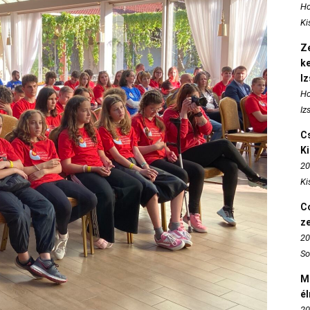
Ho
Ki
Ze
k
I
Ho
Iz
Cs
K
20
Ki
Co
z
20
So
M
é
20