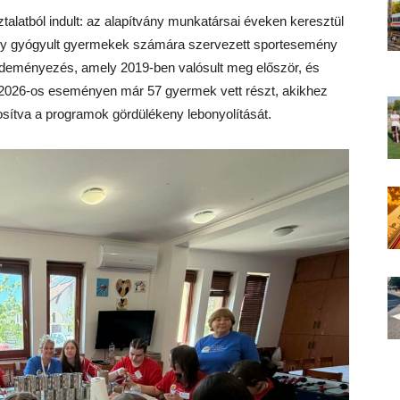
talatból indult: az alapítvány munkatársai éveken keresztül
ly gyógyult gyermekek számára szervezett sportesemény
ezdeményezés, amely 2019-ben valósult meg először, és
A 2026-os eseményen már 57 gyermek vett részt, akikhez
tosítva a programok gördülékeny lebonyolítását.