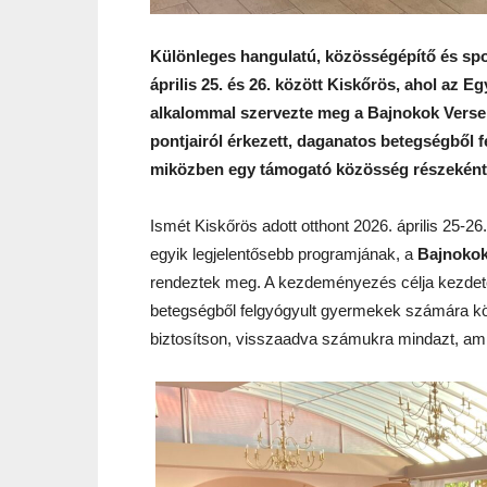
Különleges hangulatú, közösségépítő és spo
április 25. és 26. között Kiskőrös, ahol az 
alkalommal szervezte meg a Bajnokok Verse
pontjairól érkezett, daganatos betegségből 
miközben egy támogató közösség részeként é
Ismét Kiskőrös adott otthont 2026. április 25-26
egyik legjelentősebb programjának, a
Bajnokok
rendeztek meg. A kezdeményezés célja kezdete
betegségből felgyógyult gyermekek számára kö
biztosítson, visszaadva számukra mindazt, ami 