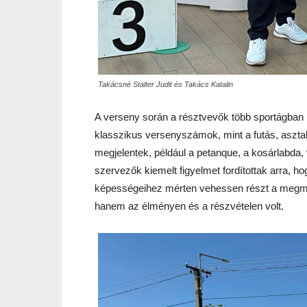
Takácsné Stalter Judit és Takács Katalin
A verseny során a résztvevők több sportágban 
klasszikus versenyszámok, mint a futás, asztal
megjelentek, például a petanque, a kosárlabda,
szervezők kiemelt figyelmet fordítottak arra, 
képességeihez mérten vehessen részt a megm
hanem az élményen és a részvételen volt.