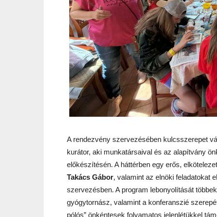
A rendezvény szervezésében kulcsszerepet vál
kurátor, aki munkatársaival és az alapítvány 
előkészítésén. A háttérben egy erős, elköteleze
Takács Gábor
, valamint az elnöki feladatokat e
szervezésben. A program lebonyolítását többek
gyógytornász, valamint a konferanszié szerepé
pólós” önkéntesek folyamatos jelenlétükkel tám