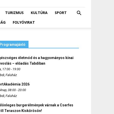
TURIZMUS
KULTÚRA
SPORT
SÁG
FOLYÓVIRAT
Programajánló
gészséges életmód és a hagyományos kínai
rvoslás – előadás Tabdiban
, 17:00 - 19:00
bdi, Faluház
ertAkadémia 2026
lnap, 08:00 - 20:00
bdi, Faluház
ülönleges burgerélmények várnak a Cserfes
ill Teraszon Kiskőrösön!