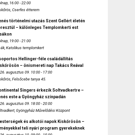
lnap, 16:00 - 22:00
skőrös, Cserfes étterem
nés történelmi utazás Szent Gellért életén
eresztül – különleges Templomkerti est
zsákon
lnap, 19:00 - 21:00
sák, Katolikus templomkert
oportos Hellinger-féle családállítás
iskőrösön – önismereti nap Takács Reával
26. augusztus 09. 10:00 - 17:00
skőrös, Felsőcebe tanya 45.
ntinental Singers érkezik Soltvadkertre –
enés este a Gyöngyház színpadán
26. augusztus 09. 18:00 - 20:00
ltvadkert, Gyöngyház Művelődési Központ
esterségek és alkotói napok Kiskőrösön –
lményekkel teli nyári program gyerekeknek
26. augusztus 10. 09:00 - 15:00