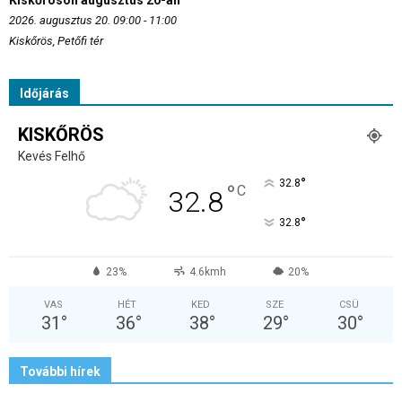
Kiskőrösön augusztus 20-án
2026. augusztus 20. 09:00 - 11:00
Kiskőrös, Petőfi tér
Időjárás
KISKŐRÖS
Kevés Felhő
°
32.8
°
C
32.8
°
32.8
23%
4.6kmh
20%
VAS
HÉT
KED
SZE
CSÜ
31
°
36
°
38
°
29
°
30
°
További hírek