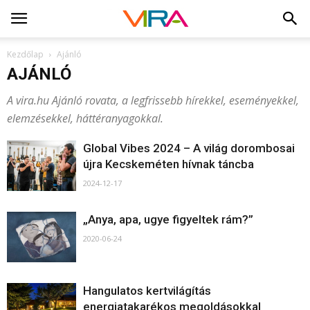
Kezdőlap
Ajánló
AJÁNLÓ
A vira.hu Ajánló rovata, a legfrissebb hírekkel, eseményekkel,
elemzésekkel, háttéranyagokkal.
Global Vibes 2024 – A világ dorombosai
újra Kecskeméten hívnak táncba
2024-12-17
„Anya, apa, ugye figyeltek rám?”
2020-06-24
Hangulatos kertvilágítás
energiatakarékos megoldásokkal