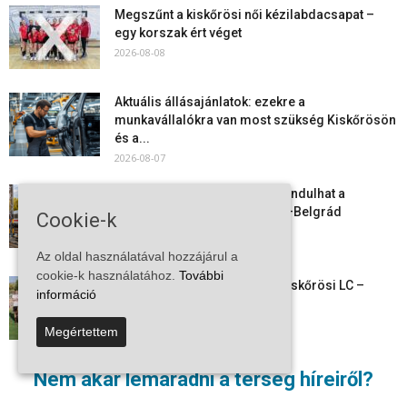
Megszűnt a kiskőrösi női kézilabdacsapat –
egy korszak ért véget
2026-08-08
Aktuális állásajánlatok: ezekre a
munkavállalókra van most szükség Kiskőrösön
és a...
2026-08-07
Vitézy Dávid: már ősszel újraindulhat a
személyszállítás a Budapest–Belgrád
Cookie-k
vasútvonalon
2026-08-06
Az oldal használatával hozzájárul a
cookie-k használatához.
További
Megkezdte a felkészülést a Kiskőrösi LC –
információ
együtt maradt a keret,...
2026-08-06
Megértettem
Mi történik Európa felett? Ezért nem tud
Nem akar lemaradni a térség híreiről?
szabadulni a kontinens a...