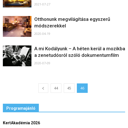
2021-07-27
Otthonunk megvilágítása egyszerű
módszerekkel
2020-04-19
A mi Kodályunk – A héten kerül a mozikba
a zenetudósról szóló dokumentumfilm
2020-07-09
44
45
46
Programajánló
KertAkadémia 2026