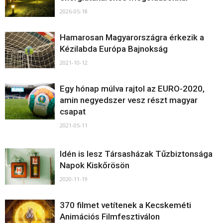
2026-05-18
Hamarosan Magyarországra érkezik a
Kézilabda Európa Bajnokság
2021-10-12
Egy hónap múlva rajtol az EURO-2020,
amin negyedszer vesz részt magyar
csapat
2021-05-11
Idén is lesz Társasházak Tűzbiztonsága
Napok Kiskőrösön
2020-11-19
370 filmet vetítenek a Kecskeméti
Animációs Filmfesztiválon