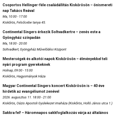
Csoportos Hellinger-féle családállítás Kiskőrösön – önismereti
nap Takács Reával
Ma, 10:00 - 17:00
Kiskőrös, Felsőcebe tanya 45.
Continental Singers érkezik Soltvadkertre – zenés este a
Gyöngyház színpadán
Ma, 18:00 - 20:00
Soltvadkert, Gyöngyház Művelődési Központ
Mesterségek és alkotói napok Kiskőrösön – élményekkel teli
nyári program gyerekeknek
Holnap, 09:00 - 15:00
Kiskőrös, Hagyományok Háza
Magyar Continental Singers koncert Kiskőrösön is – 40 éve
hirdetik az evangéliumot zenével
2026. augusztus 11. 18:00 - 21:00
Kiskőrös, Oázis Apostoli Gyülekezet imaháza (Kiskőrös, Holló János utca 1.)
Sakkra fel! – Háromnapos sakkfoglalkozás várja az általános