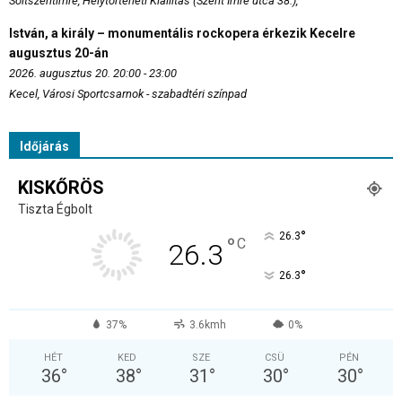
Soltszentimre, Helytörténeti Kiállítás (Szent Imre utca 38.),
István, a király – monumentális rockopera érkezik Kecelre
augusztus 20-án
2026. augusztus 20. 20:00 - 23:00
Kecel, Városi Sportcsarnok - szabadtéri színpad
Időjárás
KISKŐRÖS
Tiszta Égbolt
°
26.3
°
C
26.3
°
26.3
37%
3.6kmh
0%
HÉT
KED
SZE
CSÜ
PÉN
36
°
38
°
31
°
30
°
30
°