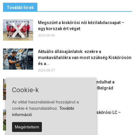
További hírek
Megszűnt a kiskőrösi női kézilabdacsapat –
egy korszak ért véget
2026-08-08
Aktuális állásajánlatok: ezekre a
munkavállalókra van most szükség Kiskőrösön
és a...
2026-08-07
Vitézy Dávid: már ősszel újraindulhat a
személyszállítás a Budapest–Belgrád
Cookie-k
vasútvonalon
2026-08-06
Az oldal használatával hozzájárul a
cookie-k használatához.
További
Megkezdte a felkészülést a Kiskőrösi LC –
információ
együtt maradt a keret,...
2026-08-06
Megértettem