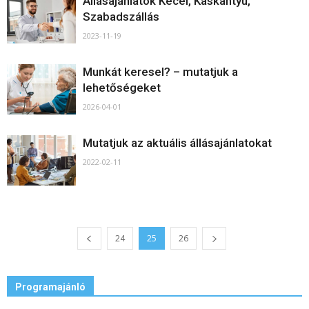
Állásajánlatok Kecel, Kaskantyú,
Szabadszállás
2023-11-19
Munkát keresel? – mutatjuk a
lehetőségeket
2026-04-01
Mutatjuk az aktuális állásajánlatokat
2022-02-11
24
25
26
Programajánló