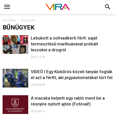
Kezdőlap
Bűnügyek
BŰNÜGYEK
Lebukott a soltvadkerti férfi: saját
termesztésű marihuánával próbált
leszokni a drogról
2025-12-08
VIDEÓ I Egy Kiskőrös közeli tanyán fogták
el azt a férfit, aki jegyautomatákat tört fel
2024-04-09
A macska helyett egy rabló ment be a
résnyire nyitott ajtón (Fotóval!)
2025-08-12