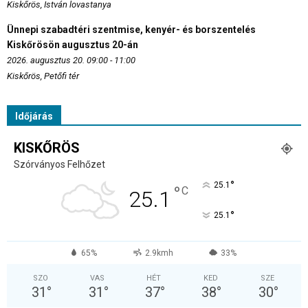
Kiskőrös, István lovastanya
Ünnepi szabadtéri szentmise, kenyér- és borszentelés
Kiskőrösön augusztus 20-án
2026. augusztus 20. 09:00 - 11:00
Kiskőrös, Petőfi tér
Időjárás
KISKŐRÖS
Szórványos Felhőzet
°
25.1
°
C
25.1
°
25.1
65%
2.9kmh
33%
SZO
VAS
HÉT
KED
SZE
31
°
31
°
37
°
38
°
30
°