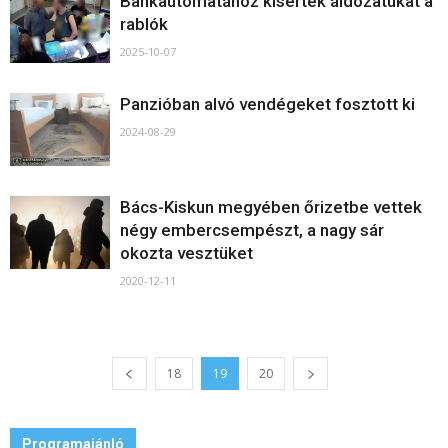
Bankautomatához kísérték áldozatukat a
rablók
2025-10-07
Panzióban alvó vendégeket fosztott ki
2024-08-29
Bács-Kiskun megyében őrizetbe vettek
négy embercsempészt, a nagy sár
okozta vesztüket
2020-12-11
18
19
20
Programajánló