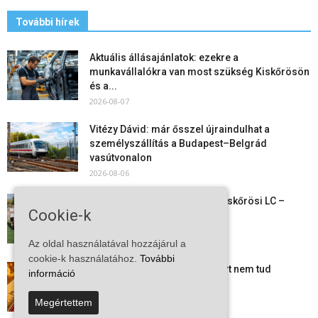
További hírek
Aktuális állásajánlatok: ezekre a
munkavállalókra van most szükség Kiskőrösön
és a...
2026-08-07
Vitézy Dávid: már ősszel újraindulhat a
személyszállítás a Budapest–Belgrád
vasútvonalon
2026-08-06
Megkezdte a felkészülést a Kiskőrösi LC –
Cookie-k
együtt maradt a keret,...
2026-08-06
Az oldal használatával hozzájárul a
cookie-k használatához.
További
Mi történik Európa felett? Ezért nem tud
információ
szabadulni a kontinens a...
2026-08-05
Megértettem