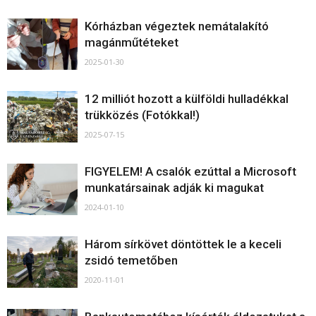
Kórházban végeztek nemátalakító
magánműtéteket
2025-01-30
12 milliót hozott a külföldi hulladékkal
trükközés (Fotókkal!)
2025-07-15
FIGYELEM! A csalók ezúttal a Microsoft
munkatársainak adják ki magukat
2024-01-10
Három sírkövet döntöttek le a keceli
zsidó temetőben
2020-11-01