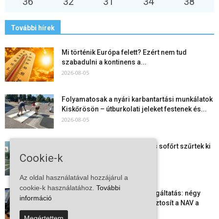
36
°
32
°
31
°
34
°
38
°
További hírek
Mi történik Európa felett? Ezért nem tud
szabadulni a kontinens a...
2026-08-05
Folyamatosak a nyári karbantartási munkálatok
Kiskőrösön – útburkolati jeleket festenek és...
2026-08-05
Több száz gyorshajtót és ittas sofőrt szűrtek ki
Bács-Kiskun útjain –...
Cookie-k
2026-08-04
Az oldal használatával hozzájárul a
cookie-k használatához.
További
Elektronikus nyugtaadat-szolgáltatás: négy
információ
hónapos átállási időszakot biztosít a NAV a
vállalkozásoknak
Megértettem