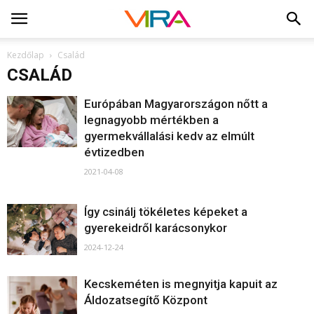
Kezdőlap
Család
CSALÁD
Európában Magyarországon nőtt a
legnagyobb mértékben a
gyermekvállalási kedv az elmúlt
évtizedben
2021-04-08
Így csinálj tökéletes képeket a
gyerekeidről karácsonykor
2024-12-24
Kecskeméten is megnyitja kapuit az
Áldozatsegítő Központ