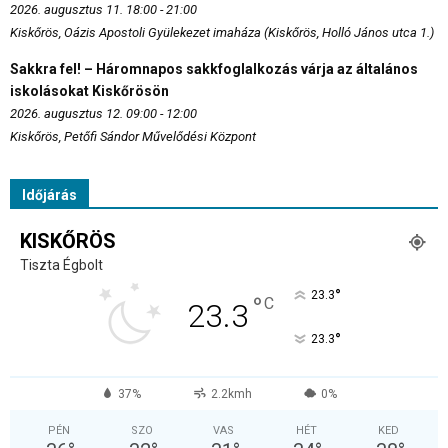
2026. augusztus 11. 18:00 - 21:00
Kiskőrös, Oázis Apostoli Gyülekezet imaháza (Kiskőrös, Holló János utca 1.)
Sakkra fel! – Háromnapos sakkfoglalkozás várja az általános
iskolásokat Kiskőrösön
2026. augusztus 12. 09:00 - 12:00
Kiskőrös, Petőfi Sándor Művelődési Központ
Időjárás
KISKŐRÖS
Tiszta Égbolt
°
23.3
°
C
23.3
°
23.3
37%
2.2kmh
0%
PÉN
SZO
VAS
HÉT
KED