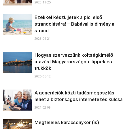
2020-11-25
Ezekkel készüljetek a pici első
strandolására! – Babával is élmény a
strand
2023-04-21
Hogyan szervezzünk költségkímélő
utazást Magyarországon: tippek és
trükkök
2025-06-12
A generációk közti tudásmegosztás
lehet a biztonságos internetezés kulcsa
2021-02-09
Megfelelés karácsonykor (is)