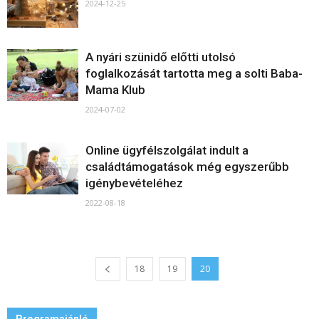
2024-12-25
A nyári szünidő előtti utolsó
foglalkozását tartotta meg a solti Baba-
Mama Klub
2024-07-02
Online ügyfélszolgálat indult a
családtámogatások még egyszerűbb
igénybevételéhez
2022-08-18
18
19
20