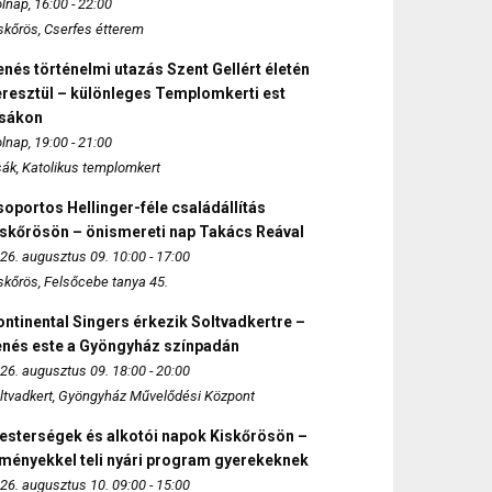
lnap, 16:00 - 22:00
skőrös, Cserfes étterem
nés történelmi utazás Szent Gellért életén
eresztül – különleges Templomkerti est
zsákon
lnap, 19:00 - 21:00
sák, Katolikus templomkert
oportos Hellinger-féle családállítás
iskőrösön – önismereti nap Takács Reával
26. augusztus 09. 10:00 - 17:00
skőrös, Felsőcebe tanya 45.
ntinental Singers érkezik Soltvadkertre –
enés este a Gyöngyház színpadán
26. augusztus 09. 18:00 - 20:00
ltvadkert, Gyöngyház Művelődési Központ
esterségek és alkotói napok Kiskőrösön –
lményekkel teli nyári program gyerekeknek
26. augusztus 10. 09:00 - 15:00