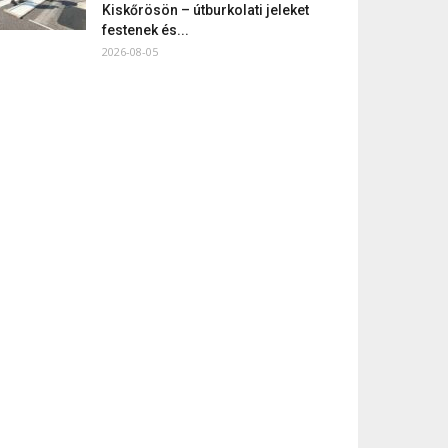
Kiskőrösön – útburkolati jeleket
festenek és...
2026-08-05