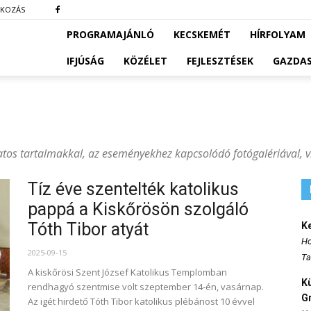
TKOZÁS
PROGRAMAJÁNLÓ
KECSKEMÉT
HÍRFOLYAM
IFJÚSÁG
KÖZÉLET
FEJLESZTÉSEK
GAZDA
atos tartalmakkal, az eseményekhez kapcsolódó fotógalériával, v
Tíz éve szentelték katolikus
pappá a Kiskőrösön szolgáló
Tóth Tibor atyát
K
Ho
2025-09-15
Ta
A kiskőrösi Szent József Katolikus Templomban
K
rendhagyó szentmise volt szeptember 14-én, vasárnap.
Gr
Az igét hirdető Tóth Tibor katolikus plébánost 10 évvel