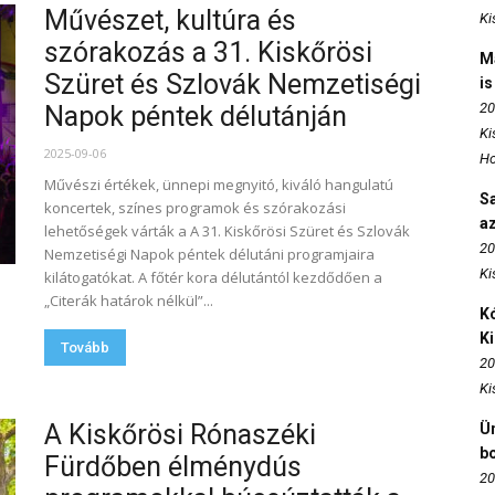
Művészet, kultúra és
Ki
szórakozás a 31. Kiskőrösi
M
Szüret és Szlovák Nemzetiségi
is
20
Napok péntek délutánján
Ki
2025-09-06
Ho
Művészi értékek, ünnepi megnyitó, kiváló hangulatú
S
koncertek, színes programok és szórakozási
az
lehetőségek várták a A 31. Kiskőrösi Szüret és Szlovák
20
Nemzetiségi Napok péntek délutáni programjaira
Ki
kilátogatókat. A főtér kora délutántól kezdődően a
„Citerák határok nélkül”...
Kó
K
Tovább
20
Ki
A Kiskőrösi Rónaszéki
Ün
b
Fürdőben élménydús
20