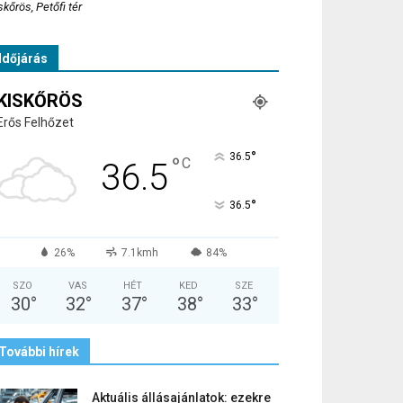
skőrös, Petőfi tér
Időjárás
KISKŐRÖS
Erős Felhőzet
°
36.5
°
C
36.5
°
36.5
26%
7.1kmh
84%
SZO
VAS
HÉT
KED
SZE
30
°
32
°
37
°
38
°
33
°
További hírek
Aktuális állásajánlatok: ezekre