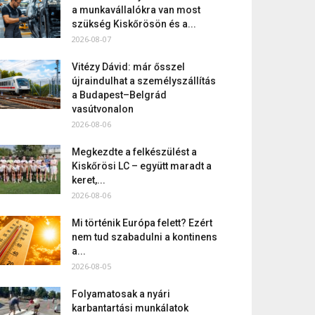
a munkavállalókra van most
szükség Kiskőrösön és a...
2026-08-07
Vitézy Dávid: már ősszel
újraindulhat a személyszállítás
a Budapest–Belgrád
vasútvonalon
2026-08-06
Megkezdte a felkészülést a
Kiskőrösi LC – együtt maradt a
keret,...
2026-08-06
Mi történik Európa felett? Ezért
nem tud szabadulni a kontinens
a...
2026-08-05
Folyamatosak a nyári
karbantartási munkálatok