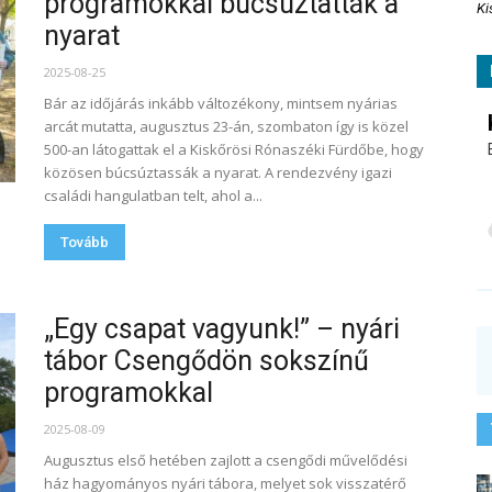
programokkal búcsúztatták a
Ki
nyarat
2025-08-25
Bár az időjárás inkább változékony, mintsem nyárias
arcát mutatta, augusztus 23-án, szombaton így is közel
500-an látogattak el a Kiskőrösi Rónaszéki Fürdőbe, hogy
közösen búcsúztassák a nyarat. A rendezvény igazi
családi hangulatban telt, ahol a...
Tovább
„Egy csapat vagyunk!” – nyári
tábor Csengődön sokszínű
programokkal
2025-08-09
Augusztus első hetében zajlott a csengődi művelődési
ház hagyományos nyári tábora, melyet sok visszatérő