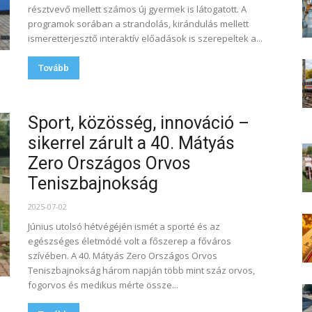
résztvevő mellett számos új gyermek is látogatott. A
programok sorában a strandolás, kirándulás mellett
ismeretterjesztő interaktív előadások is szerepeltek a...
Tovább
Sport, közösség, innováció –
sikerrel zárult a 40. Mátyás
Zero Országos Orvos
Teniszbajnokság
2025-07-02
Június utolsó hétvégéjén ismét a sporté és az
egészséges életmódé volt a főszerep a főváros
szívében. A 40. Mátyás Zero Országos Orvos
Teniszbajnokság három napján több mint száz orvos,
fogorvos és medikus mérte össze...