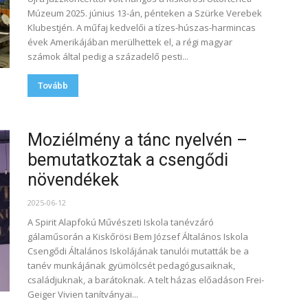
Múzeum 2025. június 13-án, pénteken a Szürke Verebek
Klubestjén. A műfaj kedvelői a tízes-húszas-harmincas
évek Amerikájában merülhettek el, a régi magyar
számok által pedig a századelő pesti...
Tovább
Moziélmény a tánc nyelvén –
bemutatkoztak a csengődi
növendékek
2025-06-12
A Spirit Alapfokú Művészeti Iskola tanévzáró
gálaműsorán a Kiskőrösi Bem József Általános Iskola
Csengődi Általános Iskolájának tanulói mutatták be a
tanév munkájának gyümölcsét pedagógusaiknak,
családjuknak, a barátoknak. A telt házas előadáson Frei-
Geiger Vivien tanítványai...