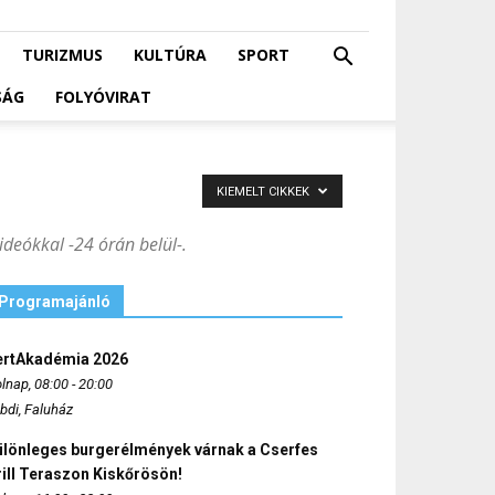
TURIZMUS
KULTÚRA
SPORT
SÁG
FOLYÓVIRAT
KIEMELT CIKKEK
ideókkal -24 órán belül-.
Programajánló
ertAkadémia 2026
lnap, 08:00 - 20:00
bdi, Faluház
ülönleges burgerélmények várnak a Cserfes
ill Teraszon Kiskőrösön!