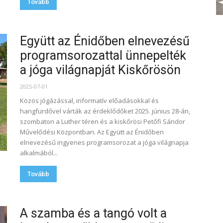
Tovább
Együtt az Énidőben elnevezésű
programsorozattal ünnepelték
a jóga világnapját Kiskőrösön
2025-07-01
Közös jógázással, informatív előadásokkal és
hangfürdővel várták az érdeklődőket 2025. június 28-án,
szombaton a Luther téren és a kiskőrösi Petőfi Sándor
Művelődési Központban. Az Együtt az Énidőben
elnevezésű ingyenes programsorozat a jóga világnapja
alkalmából...
Tovább
A szamba és a tangó volt a