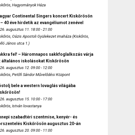
skőrös, Hagyományok Háza
agyar Continental Singers koncert Kiskőrösön
 – 40 éve hirdetik az evangéliumot zenével
26. augusztus 11. 18:00 - 21:00
skőrös, Oázis Apostoli Gyülekezet imaháza (Kiskőrös,
lló János utca 1.)
akkra fel! – Háromnapos sakkfoglalkozás várja
 általános iskolásokat Kiskőrösön
26. augusztus 12. 09:00 - 12:00
skőrös, Petőfi Sándor Művelődési Központ
stolj bele a western lovaglás világába
iskőrösön!
26. augusztus 15. 10:00 - 17:00
skőrös, István lovastanya
nepi szabadtéri szentmise, kenyér- és
orszentelés Kiskőrösön augusztus 20-án
26. augusztus 20. 09:00 - 11:00