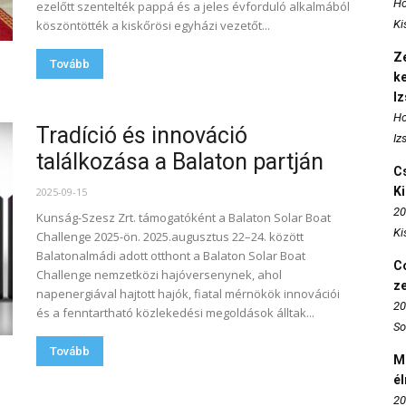
Ho
ezelőtt szentelték pappá és a jeles évforduló alkalmából
köszöntötték a kiskőrösi egyházi vezetőt...
Ki
Ze
Tovább
k
I
Ho
Tradíció és innováció
Iz
találkozása a Balaton partján
Cs
K
2025-09-15
20
Kunság-Szesz Zrt. támogatóként a Balaton Solar Boat
Ki
Challenge 2025-ön. 2025.augusztus 22–24. között
Balatonalmádi adott otthont a Balaton Solar Boat
Co
Challenge nemzetközi hajóversenynek, ahol
z
napenergiával hajtott hajók, fiatal mérnökök innovációi
20
és a fenntartható közlekedési megoldások álltak...
So
Tovább
M
é
20