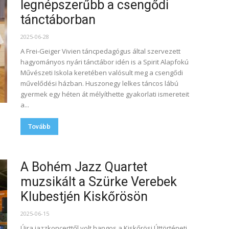
legnépszerűbb a csengődi
tánctáborban
2025-06-28
A Frei-Geiger Vivien táncpedagógus által szervezett
hagyományos nyári tánctábor idén is a Spirit Alapfokú
Művészeti Iskola keretében valósult meg a csengődi
művelődési házban. Huszonegy lelkes táncos lábú
gyermek egy héten át mélyíthette gyakorlati ismereteit
a...
Tovább
A Bohém Jazz Quartet
muzsikált a Szürke Verebek
Klubestjén Kiskőrösön
2025-06-15
Újra jazzkoncerttől volt hangos a Kiskőrösi Úttörténeti