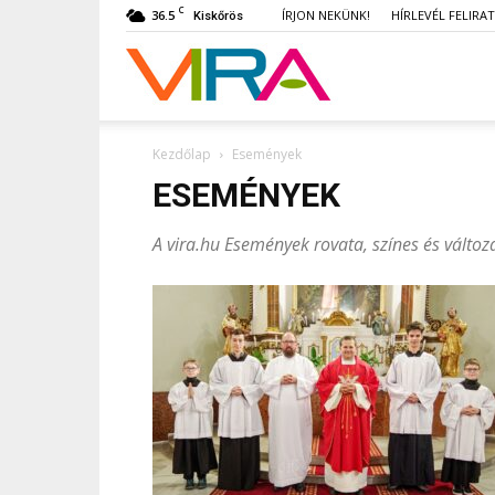
C
36.5
ÍRJON NEKÜNK!
HÍRLEVÉL FELIRA
Kiskőrös
VIRA
Kezdőlap
Események
ESEMÉNYEK
A vira.hu Események rovata, színes és változ