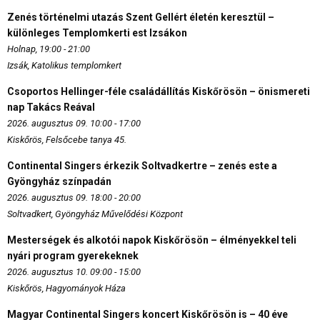
Zenés történelmi utazás Szent Gellért életén keresztül –
különleges Templomkerti est Izsákon
Holnap, 19:00 - 21:00
Izsák, Katolikus templomkert
Csoportos Hellinger-féle családállítás Kiskőrösön – önismereti
nap Takács Reával
2026. augusztus 09. 10:00 - 17:00
Kiskőrös, Felsőcebe tanya 45.
Continental Singers érkezik Soltvadkertre – zenés este a
Gyöngyház színpadán
2026. augusztus 09. 18:00 - 20:00
Soltvadkert, Gyöngyház Művelődési Központ
Mesterségek és alkotói napok Kiskőrösön – élményekkel teli
nyári program gyerekeknek
2026. augusztus 10. 09:00 - 15:00
Kiskőrös, Hagyományok Háza
Magyar Continental Singers koncert Kiskőrösön is – 40 éve