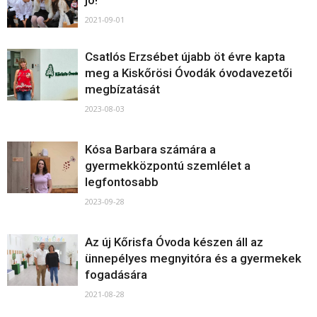
jó!”
2021-09-01
Csatlós Erzsébet újabb öt évre kapta
meg a Kiskőrösi Óvodák óvodavezetői
megbízatását
2023-08-03
Kósa Barbara számára a
gyermekközpontú szemlélet a
legfontosabb
2023-09-28
Az új Kőrisfa Óvoda készen áll az
ünnepélyes megnyitóra és a gyermekek
fogadására
2021-08-28