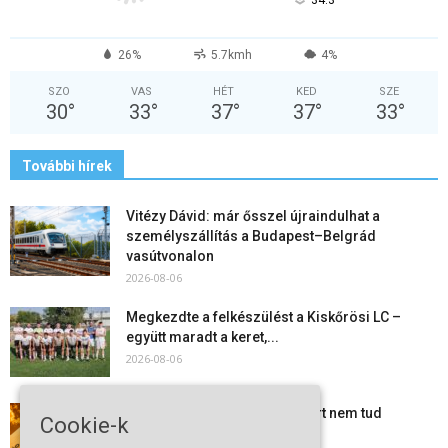
°
34.3
26%
5.7kmh
4%
SZO
VAS
HÉT
KED
SZE
30
°
33
°
37
°
37
°
33
°
További hírek
Vitézy Dávid: már ősszel újraindulhat a
személyszállítás a Budapest–Belgrád
vasútvonalon
2026-08-06
Megkezdte a felkészülést a Kiskőrösi LC –
együtt maradt a keret,...
2026-08-06
Mi történik Európa felett? Ezért nem tud
Cookie-k
szabadulni a kontinens a...