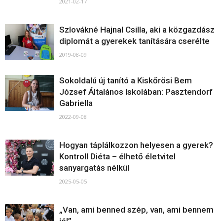
2021-02-17
Szlovákné Hajnal Csilla, aki a közgazdász
diplomát a gyerekek tanítására cserélte
2019-08-09
Sokoldalú új tanító a Kiskőrösi Bem
József Általános Iskolában: Pasztendorf
Gabriella
2022-09-08
Hogyan táplálkozzon helyesen a gyerek?
Kontroll Diéta – élhető életvitel
sanyargatás nélkül
2025-05-05
„Van, ami benned szép, van, ami bennem