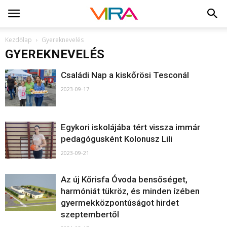
Kezdőlap
Gyereknevelés
GYEREKNEVELÉS
Családi Nap a kiskőrösi Tesconál
2023-09-17
Egykori iskolájába tért vissza immár
pedagógusként Kolonusz Lili
2023-09-21
Az új Kőrisfa Óvoda bensőséget,
harmóniát tükröz, és minden ízében
gyermekközpontúságot hirdet
szeptembertől