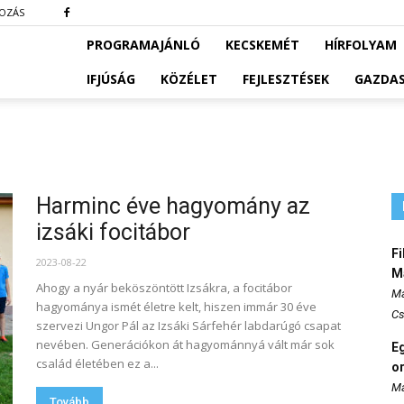
KOZÁS
PROGRAMAJÁNLÓ
KECSKEMÉT
HÍRFOLYAM
IFJÚSÁG
KÖZÉLET
FEJLESZTÉSEK
GAZDA
Harminc éve hagyomány az
izsáki focitábor
Fi
2023-08-22
M
Ahogy a nyár beköszöntött Izsákra, a focitábor
Ma
hagyománya ismét életre kelt, hiszen immár 30 éve
Cs
szervezi Ungor Pál az Izsáki Sárfehér labdarúgó csapat
nevében. Generációkon át hagyománnyá vált már sok
E
család életében ez a...
o
Ma
Tovább