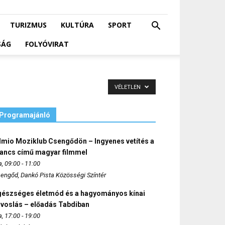
TURIZMUS
KULTÚRA
SPORT
SÁG
FOLYÓVIRAT
VÉLETLEN
Programajánló
lmio Moziklub Csengődön – Ingyenes vetítés a
ancs című magyar filmmel
, 09:00 - 11:00
engőd, Dankó Pista Közösségi Színtér
gészséges életmód és a hagyományos kínai
rvoslás – előadás Tabdiban
, 17:00 - 19:00