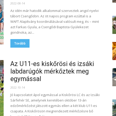
2022-08-14
Az idén már hatodik alkalommal szerveztek angol nyelvi
tábort Csengődön. Az öt napos program ezúttal is a
WAFT Alapítvány koordinálásával valósult meg, és – mint
azt Farkas Gyula, a Csengődi Baptista Gyülekezet
gondnoka, az...
Tovább
Az U11-es kiskőrösi és izsáki
labdarúgók mérkőztek meg
egymással
2022-10-14
Jó kapcsolatot ápol egymással a Kiskőrösi LC és az Izsáki
Sárfehér SE, amelynek keretében október 13-án
edzőmérkőzést játszott egymás ellen a két klub U11-es
csapata. A Kiskőrösön megrendezett mérkőzésre bő