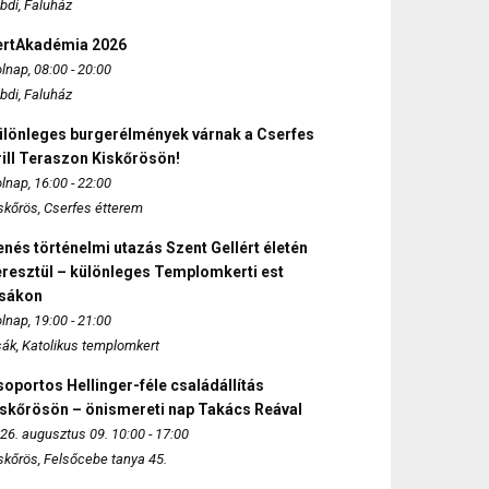
bdi, Faluház
ertAkadémia 2026
lnap, 08:00 - 20:00
bdi, Faluház
ülönleges burgerélmények várnak a Cserfes
ill Teraszon Kiskőrösön!
lnap, 16:00 - 22:00
skőrös, Cserfes étterem
nés történelmi utazás Szent Gellért életén
eresztül – különleges Templomkerti est
zsákon
lnap, 19:00 - 21:00
sák, Katolikus templomkert
oportos Hellinger-féle családállítás
iskőrösön – önismereti nap Takács Reával
26. augusztus 09. 10:00 - 17:00
skőrös, Felsőcebe tanya 45.