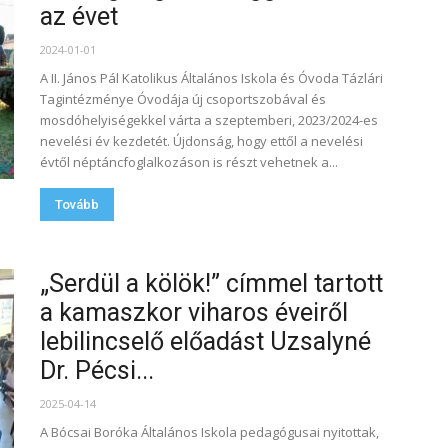
az évet
2024-01-01
A II. János Pál Katolikus Általános Iskola és Óvoda Tázlári
Tagintézménye Óvodája új csoportszobával és
mosdóhelyiségekkel várta a szeptemberi, 2023/2024-es
nevelési év kezdetét. Újdonság, hogy ettől a nevelési
évtől néptáncfoglalkozáson is részt vehetnek a...
Tovább
„Serdül a kölök!” címmel tartott
a kamaszkor viharos éveiről
lebilincselő előadást Uzsalyné
Dr. Pécsi...
2025-04-14
A Bócsai Boróka Általános Iskola pedagógusai nyitottak,