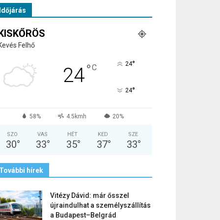
Időjárás
KISKŐRÖS
Kevés Felhő
°
24
°
C
24
°
24
58%
4.5kmh
20%
SZO
VAS
HÉT
KED
SZE
30
°
33
°
35
°
37
°
33
°
További hírek
Vitézy Dávid: már ősszel
újraindulhat a személyszállítás
a Budapest–Belgrád