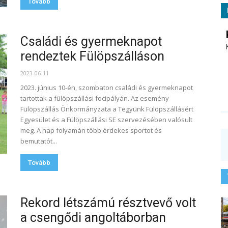
Tovább
Családi és gyermeknapot
rendeztek Fülöpszálláson
2023-06-11
2023. június 10-én, szombaton családi és gyermeknapot
tartottak a fülöpszállási focipályán. Az esemény
Fülöpszállás Önkormányzata a Tegyünk Fülöpszállásért
Egyesület és a Fülöpszállási SE szervezésében valósult
meg. A nap folyamán több érdekes sportot és
bemutatót...
Tovább
Rekord létszámú résztvevő volt
a csengődi angoltáborban