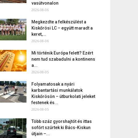
vasútvonalon
2026-08-06
Megkezdte a felkészülést a
Kiskőrösi LC – együtt maradt a
keret,...
2026-08-06
Mi történik Európa felett? Ezért
nem tud szabadulni a kontinens
a...
2026-08-05
Folyamatosak a nyári
karbantartási munkálatok
Kiskőrösön – útburkolati jeleket
festenek és...
2026-08-05
Több száz gyorshajtót és ittas
sofőrt szűrtek ki Bács-Kiskun
útjain –...