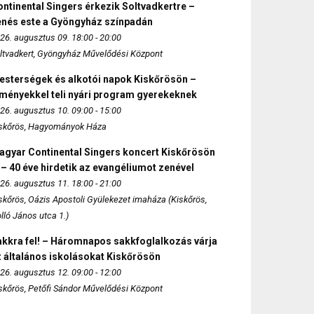
ntinental Singers érkezik Soltvadkertre –
enés este a Gyöngyház színpadán
26. augusztus 09. 18:00 - 20:00
ltvadkert, Gyöngyház Művelődési Központ
esterségek és alkotói napok Kiskőrösön –
lményekkel teli nyári program gyerekeknek
26. augusztus 10. 09:00 - 15:00
skőrös, Hagyományok Háza
agyar Continental Singers koncert Kiskőrösön
 – 40 éve hirdetik az evangéliumot zenével
26. augusztus 11. 18:00 - 21:00
skőrös, Oázis Apostoli Gyülekezet imaháza (Kiskőrös,
lló János utca 1.)
akkra fel! – Háromnapos sakkfoglalkozás várja
 általános iskolásokat Kiskőrösön
26. augusztus 12. 09:00 - 12:00
skőrös, Petőfi Sándor Művelődési Központ