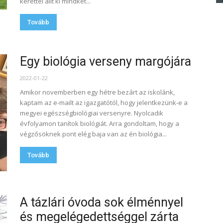
kerettel állt ki mindkét...
Tovább
Egy biológia verseny margójára
2022-01-22
Amikor novemberben egy hétre bezárt az iskolánk,
kaptam az e-mailt az igazgatótól, hogy jelentkezünk-e a
megyei egészségbiológiai versenyre. Nyolcadik
évfolyamon tanítok biológiát. Arra gondoltam, hogy a
végzősöknek pont elég baja van az én biológia...
Tovább
A tázlári óvoda sok élménnyel
és megelégedettséggel zárta