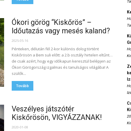
Ta
K
Ho
Ókori görög “Kiskőrös” –
Ta
Időutazás vagy mesés kaland?
K
2025-05-16
Gr
Pénteken, délután fél 2-kor különös dolog történt
Ho
Kiskőrösön a Bem suli előtt: a 2.b osztály hirtelen eltűnt…
Ki
de csak azért, hogy egy időkapun keresztül belépjen az
Ze
Ókori Görögország izgalmas és tanulságos világába! A
k
szülők...
I
Tovább
Ho
Iz
Cs
Veszélyes játszótér
K
Kiskőrösön, VIGYÁZZANAK!
20
Ki
2020-01-08