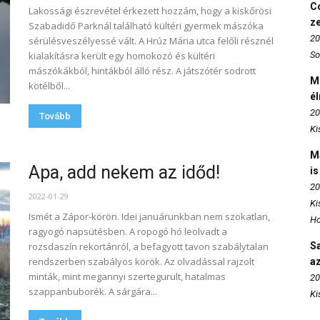
Co
Lakossági észrevétel érkezett hozzám, hogy a kiskőrösi
z
Szabadidő Parknál található kültéri gyermek mászóka
20
sérülésveszélyessé vált. A Hrúz Mária utca felőli résznél
kialakításra került egy homokozó és kültéri
So
mászókákból, hintákból álló rész. A játszótér sodrott
M
kötélből...
é
20
Tovább
Ki
M
Apa, add nekem az időd!
is
20
2022-01-29
Ki
Ismét a Zápor-körön. Idei januárunkban nem szokatlan,
Ho
ragyogó napsütésben. A ropogó hó leolvadt a
rozsdaszín rekortánról, a befagyott tavon szabálytalan
S
rendszerben szabályos körök. Az olvadással rajzolt
az
minták, mint megannyi szertegurult, hatalmas
20
szappanbuborék. A sárgára...
Ki