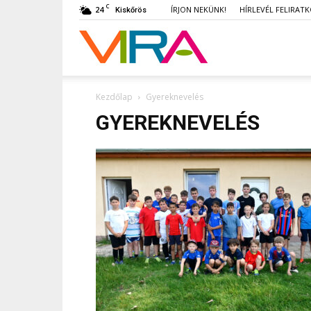
C
24
ÍRJON NEKÜNK!
HÍRLEVÉL FELIRAT
Kiskőrös
VIRA
Kezdőlap
Gyereknevelés
GYEREKNEVELÉS