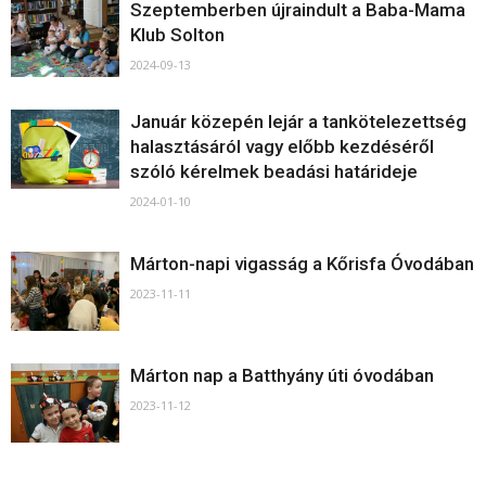
Szeptemberben újraindult a Baba-Mama
Klub Solton
2024-09-13
Január közepén lejár a tankötelezettség
halasztásáról vagy előbb kezdéséről
szóló kérelmek beadási határideje
2024-01-10
Márton-napi vigasság a Kőrisfa Óvodában
2023-11-11
Márton nap a Batthyány úti óvodában
2023-11-12