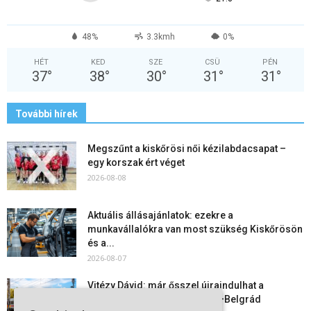
48%
3.3kmh
0%
HÉT
KED
SZE
CSÜ
PÉN
37
°
38
°
30
°
31
°
31
°
További hírek
Megszűnt a kiskőrösi női kézilabdacsapat –
egy korszak ért véget
2026-08-08
Aktuális állásajánlatok: ezekre a
munkavállalókra van most szükség Kiskőrösön
és a...
2026-08-07
Vitézy Dávid: már ősszel újraindulhat a
személyszállítás a Budapest–Belgrád