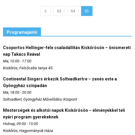
63
64
65
Programajánló
Csoportos Hellinger-féle családállítás Kiskőrösön – önismereti
nap Takács Reával
Ma, 10:00 - 17:00
Kiskőrös, Felsőcebe tanya 45.
Continental Singers érkezik Soltvadkertre – zenés este a
Gyöngyház színpadán
Ma, 18:00 - 20:00
Soltvadkert, Gyöngyház Művelődési Központ
Mesterségek és alkotói napok Kiskőrösön – élményekkel teli
nyári program gyerekeknek
Holnap, 09:00 - 15:00
Kiskőrös, Hagyományok Háza