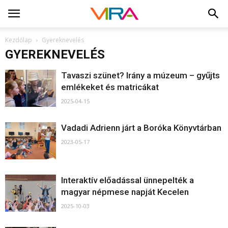
Kezdőlap
Gyereknevelés
GYEREKNEVELÉS
Tavaszi szünet? Irány a múzeum – gyűjts
emlékeket és matricákat
2025-04-15
Vadadi Adrienn járt a Boróka Könyvtárban
2023-05-17
Interaktív előadással ünnepelték a
magyar népmese napját Kecelen
2025-10-03