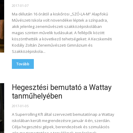
2017-01-07
Ma délután 16 órától a kiskőrösi „SZÓ-LA-M” Alapfokú
Művészeti Iskola volt növendékei léptek a színpadra,
akik jelenleg zeneművészeti szakközépiskolában
magas szinten művelik tudásukat. A fellépők között
köszönthették a következő tehetségeket: A Kecskeméti
Kodály Zoltán Zeneművészeti Gimnázium és
Szakközépiskola...
Tovább
Hegesztési bemutató a Wattay
tanműhelyében
2017-01-05
A Superrolling Kft által szervezett bemutatónap a Wattay
iskolában került megrendezésre január 4-én, szerdán.
Célja hegesztési gépek, berendezések és szimulációs