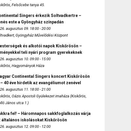
skőrös, Felsőcebe tanya 45.
ntinental Singers érkezik Soltvadkertre –
enés este a Gyöngyház színpadán
26. augusztus 09. 18:00 - 20:00
ltvadkert, Gyöngyház Művelődési Központ
esterségek és alkotói napok Kiskőrösön –
lményekkel teli nyári program gyerekeknek
26. augusztus 10. 09:00 - 15:00
skőrös, Hagyományok Háza
agyar Continental Singers koncert Kiskőrösön
 – 40 éve hirdetik az evangéliumot zenével
26. augusztus 11. 18:00 - 21:00
skőrös, Oázis Apostoli Gyülekezet imaháza (Kiskőrös,
lló János utca 1.)
akkra fel! – Háromnapos sakkfoglalkozás várja
 általános iskolásokat Kiskőrösön
26. augusztus 12. 09:00 - 12:00