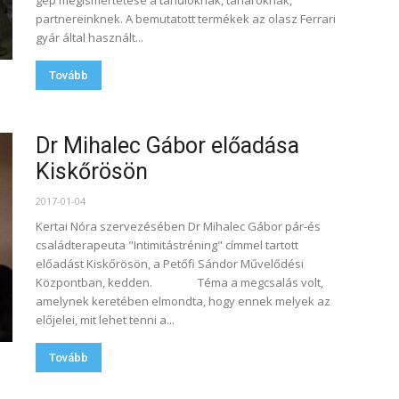
gép megismertetése a tanulóknak, tanároknak,
partnereinknek. A bemutatott termékek az olasz Ferrari
gyár által használt...
Tovább
Dr Mihalec Gábor előadása
Kiskőrösön
2017-01-04
Kertai Nóra szervezésében Dr Mihalec Gábor pár-és
családterapeuta "Intimitástréning" címmel tartott
előadást Kiskőrösön, a Petőfi Sándor Művelődési
Központban, kedden. Téma a megcsalás volt,
amelynek keretében elmondta, hogy ennek melyek az
előjelei, mit lehet tenni a...
Tovább