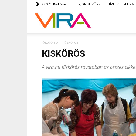
C
23.3
ÍRJON NEKÜNK!
HÍRLEVÉL FELIRA
Kiskőrös
VIRA
Kezdőlap
Kiskőrös
KISKŐRÖS
A vira.hu Kiskőrös rovatában az összes cikk