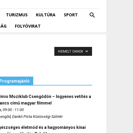
TURIZMUS
KULTÚRA
SPORT
SÁG
FOLYÓVIRAT
KIEMELT CIKKEK
Programajánló
lmio Moziklub Csengődön – Ingyenes vetítés a
ancs című magyar filmmel
, 09:00 - 11:00
engőd, Dankó Pista Közösségi Színtér
gészséges életmód és a hagyományos kínai