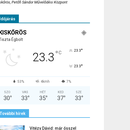
skőrös, Petőfi Sándor Művelődési Központ
Időjárás
KISKŐRÖS
Tiszta Égbolt
°
23.3
°
C
23.3
°
23.3
53%
4kmh
7%
SZO
VAS
HÉT
KED
SZE
30
°
33
°
35
°
37
°
33
°
További hírek
Vitézy Dávid: már ősszel