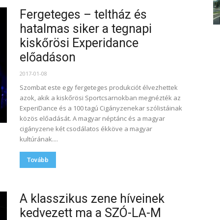
Fergeteges – teltház és
hatalmas siker a tegnapi
kiskőrösi Experidance
előadáson
2017-01-08
Szombat este egy fergeteges produkciót élvezhettek
azok, akik a kiskőrösi Sportcsarnokban megnézték az
ExperiDance és a 100 tagú Cigányzenekar szólistáinak
közös előadását. A magyar néptánc és a magyar
cigányzene két csodálatos ékköve a magyar
kultúrának....
Tovább
A klasszikus zene híveinek
kedvezett ma a SZÓ-LA-M