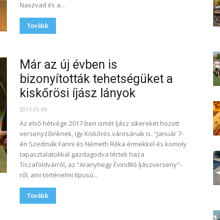
Naszvad és a...
Tovább
Már az új évben is
bizonyították tehetségüket a
kiskőrösi íjász lányok
2017-01-09
Az első hétvége 2017-ben ismét íjász sikereket hozott
versenyzőinknek, így Kiskőrös városának is. "Január 7-
én Szedmák Fanni és Németh Réka érmekkel és komoly
tapasztalatokkal gazdagodva tértek haza
Tiszaföldvárról, az "Aranyhegy Évindító Íjászverseny"-
ről, ami történelmi típusú...
Tovább