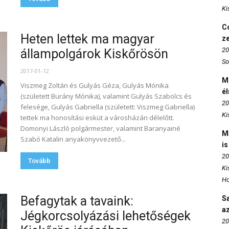
Ki
Co
Heten lettek ma magyar
z
20
állampolgárok Kiskőrösön
So
2017-01-12
M
Viszmeg Zoltán és Gulyás Géza, Gulyás Mónika
é
(született Burány Mónika), valamint Gulyás Szabolcs és
20
felesége, Gulyás Gabriella (született: Viszmeg Gabriella)
Ki
tettek ma honosítási esküt a városházán délelőtt.
Domonyi László polgármester, valamint Baranyainé
M
Szabó Katalin anyakönyvvezető...
is
20
Tovább
Ki
Ho
Befagytak a tavaink:
S
az
Jégkorcsolyázási lehetőségek
20