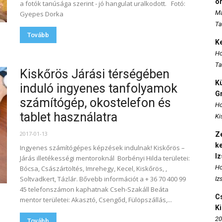
o
a fotók tanúsága szerint - jó hangulat uralkodott. Fotó:
Ma
Gyepes Dorka
Ta
Tovább
K
Ho
Ta
Kiskőrös Járási térségében
K
induló ingyenes tanfolyamok
Gr
számítógép, okostelefon és
Ho
tablet használatra
Ki
2017-01-13
Ze
k
Ingyenes számítógépes képzések indulnak! Kiskőrös –
I
Járás illetékességi mentoroknál Borbényi Hilda területei:
Ho
Bócsa, Császártöltés, Imrehegy, Kecel, Kiskőrös, ,
Soltvadkert, Tázlár. Bővebb információt a + 36 70 400 99
Iz
45 telefonszámon kaphatnak Cseh-Szakáll Beáta
Cs
mentor területei: Akasztó, Csengőd, Fülöpszállás,...
K
20
Tovább