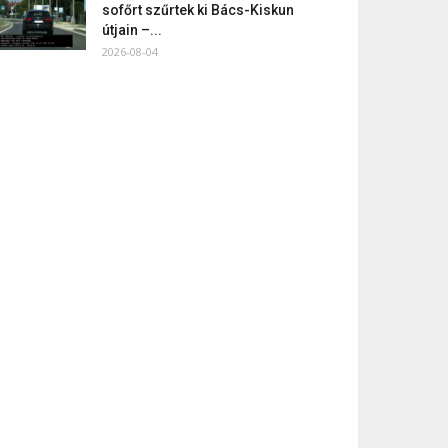
sofőrt szűrtek ki Bács-Kiskun
útjain –...
2026-08-04