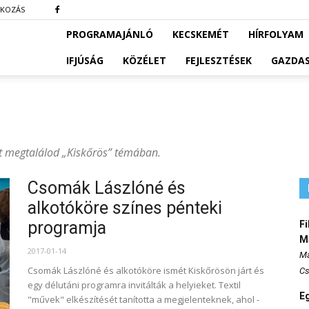
TKOZÁS
PROGRAMAJÁNLÓ
KECSKEMÉT
HÍRFOLYAM
IFJÚSÁG
KÖZÉLET
FEJLESZTÉSEK
GAZDA
et megtalálod „Kiskőrös” témában.
Csomák Lászlóné és
alkotóköre színes pénteki
programja
Fi
M
2017-01-14
Ma
Csomák Lászlóné és alkotóköre ismét Kiskőrösön járt és
Cs
egy délutáni programra invitálták a helyieket. Textil
E
"művek" elkészítését tanította a megjelenteknek, ahol -