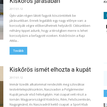
Kiskőrös járásában
Ki
2017-01-12
Újév után régen látott fagyok köszöntöttek be
járásunkban. Ennek legalább egy nagy előnye van: a
korcsolyák végre előkerülhetnek helyükről. Cikkünkben
néhány tippet adunk, hogy a térségben merre is lehet
korcsolyázni a befagyott vizeken. Kiskőrösön a Rajz
Attila...
Tovább
Kiskőrös ismét elhozta a kupát
2017-01-12
Immár tizedik alkalommal rendezték meg szlovákiai
testvértelepülésünkön, Naszvadon a Polgármester
Kupát január első hétvégéjén. Hat csapat vett részt a
tornán: Magyarországról Kiskőrös, Rém, Felsőszentiván,
Nagyigmánd, és Naszvadról kettő csapat: a Sport Klub