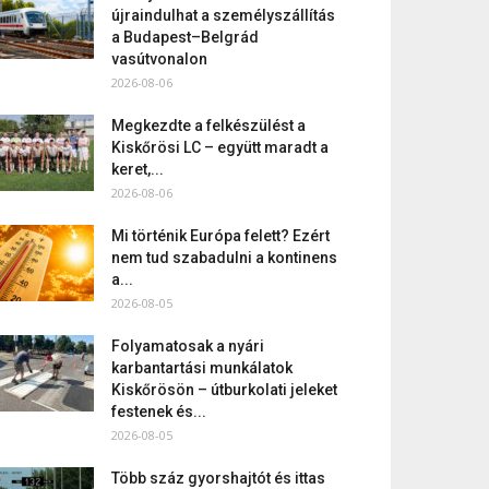
újraindulhat a személyszállítás
a Budapest–Belgrád
vasútvonalon
2026-08-06
Megkezdte a felkészülést a
Kiskőrösi LC – együtt maradt a
keret,...
2026-08-06
Mi történik Európa felett? Ezért
nem tud szabadulni a kontinens
a...
2026-08-05
Folyamatosak a nyári
karbantartási munkálatok
Kiskőrösön – útburkolati jeleket
festenek és...
2026-08-05
Több száz gyorshajtót és ittas