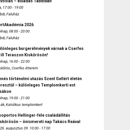
rvoslás – előadás Tabdiban
, 17:00 - 19:00
bdi, Faluház
ertAkadémia 2026
lnap, 08:00 - 20:00
bdi, Faluház
ülönleges burgerélmények várnak a Cserfes
ill Teraszon Kiskőrösön!
lnap, 16:00 - 22:00
skőrös, Cserfes étterem
nés történelmi utazás Szent Gellért életén
eresztül – különleges Templomkerti est
zsákon
lnap, 19:00 - 21:00
sák, Katolikus templomkert
oportos Hellinger-féle családállítás
iskőrösön – önismereti nap Takács Reával
26. augusztus 09. 10:00 - 17:00