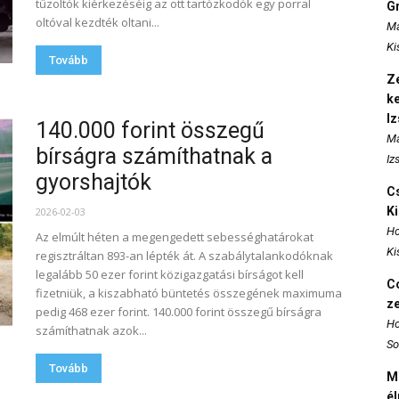
tűzoltók kiérkezéséig az ott tartózkodók egy porral
Gr
oltóval kezdték oltani...
Ma
Ki
Tovább
Ze
k
I
140.000 forint összegű
Ma
bírságra számíthatnak a
Iz
gyorshajtók
Cs
K
2026-02-03
Ho
Az elmúlt héten a megengedett sebességhatárokat
Ki
regisztráltan 893-an lépték át. A szabálytalankodóknak
legalább 50 ezer forint közigazgatási bírságot kell
Co
fizetniük, a kiszabható büntetés összegének maximuma
z
pedig 468 ezer forint. 140.000 forint összegű bírságra
Ho
számíthatnak azok...
So
Tovább
M
é