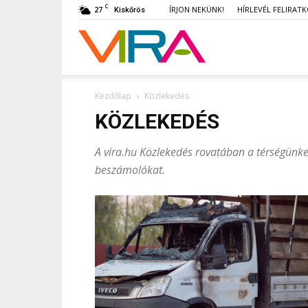
C
27
ÍRJON NEKÜNK!
HÍRLEVÉL FELIRAT
Kiskőrös
VIRA
Kezdőlap
Közlekedés
KÖZLEKEDÉS
A vira.hu Közlekedés rovatában a térségünket
beszámolókat.