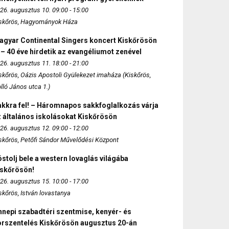
26. augusztus 10. 09:00 - 15:00
skőrös, Hagyományok Háza
agyar Continental Singers koncert Kiskőrösön
 – 40 éve hirdetik az evangéliumot zenével
26. augusztus 11. 18:00 - 21:00
skőrös, Oázis Apostoli Gyülekezet imaháza (Kiskőrös,
lló János utca 1.)
akkra fel! – Háromnapos sakkfoglalkozás várja
 általános iskolásokat Kiskőrösön
26. augusztus 12. 09:00 - 12:00
skőrös, Petőfi Sándor Művelődési Központ
stolj bele a western lovaglás világába
iskőrösön!
26. augusztus 15. 10:00 - 17:00
skőrös, István lovastanya
nepi szabadtéri szentmise, kenyér- és
orszentelés Kiskőrösön augusztus 20-án