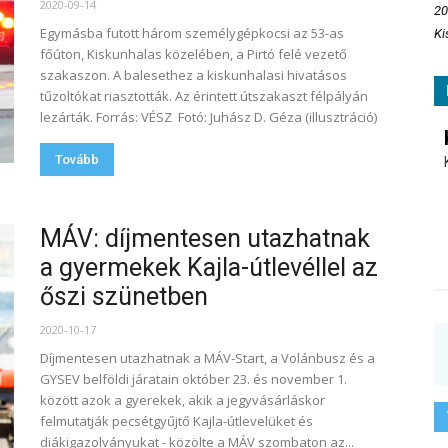
2020-09-14
20
Egymásba futott három személygépkocsi az 53-as
Ki
főúton, Kiskunhalas közelében, a Pirtó felé vezető
szakaszon. A balesethez a kiskunhalasi hivatásos
tűzoltókat riasztották. Az érintett útszakaszt félpályán
lezárták. Forrás: VÉSZ Fotó: Juhász D. Géza (illusztráció)
Tovább
MÁV: díjmentesen utazhatnak
a gyermekek Kajla-útlevéllel az
őszi szünetben
2020-10-17
Díjmentesen utazhatnak a MÁV-Start, a Volánbusz és a
GYSEV belföldi járatain október 23. és november 1.
között azok a gyerekek, akik a jegyvásárláskor
felmutatják pecsétgyűjtő Kajla-útlevelüket és
diákigazolványukat - közölte a MÁV szombaton az...