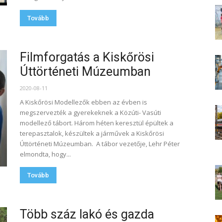
Tovább
Filmforgatás a Kiskőrösi
Úttörténeti Múzeumban
2020-08-11
A Kiskőrösi Modellezők ebben az évben is
megszervezték a gyerekeknek a Közúti- Vasúti
modellező tábort. Három héten keresztül épültek a
terepasztalok, készültek a járművek a Kiskőrösi
Úttörténeti Múzeumban. A tábor vezetője, Lehr Péter
elmondta, hogy...
Tovább
Több száz lakó és gazda