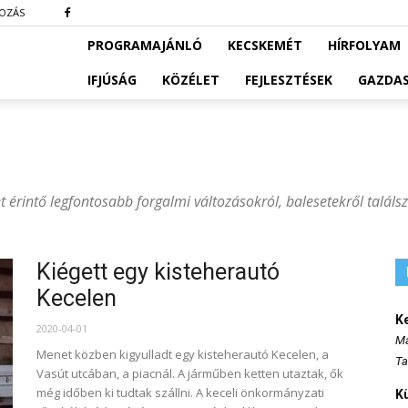
KOZÁS
PROGRAMAJÁNLÓ
KECSKEMÉT
HÍRFOLYAM
IFJÚSÁG
KÖZÉLET
FEJLESZTÉSEK
GAZDA
 érintő legfontosabb forgalmi változásokról, balesetekről találsz
Kiégett egy kisteherautó
Kecelen
K
2020-04-01
Ma
Menet közben kigyulladt egy kisteherautó Kecelen, a
Ta
Vasút utcában, a piacnál. A járműben ketten utaztak, ők
még időben ki tudtak szállni. A keceli önkormányzati
K