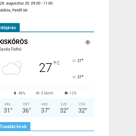
26. augusztus 20. 09:00 - 11:00
skőrös, Petőfi tér
Időjárás
KISKŐRÖS
Kevés Felhő
°
27
°
C
27
°
27
48%
3.6kmh
12%
VAS
HÉT
KED
SZE
CSÜ
31
°
36
°
37
°
32
°
32
°
További hírek