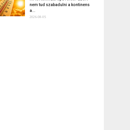
nem tud szabadulni a kontinens
a...
2026-08-05