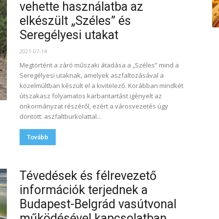
vehette használatba az
elkészült „Széles” és
Seregélyesi utakat
2021-07-14
Megtörtént a záró műszaki átadása a „Széles” mind a
Seregélyesi utaknak, amelyek aszfaltozásával a
közelmúltban készült el a kivitelező. Korábban mindkét
útszakasz folyamatos karbantartást igényelt az
önkormányzat részéről, ezért a városvezetés úgy
döntött: aszfaltburkolattal...
Tovább
Tévedések és félrevezető
információk terjednek a
Budapest-Belgrád vasútvonal
működésével kapcsolatban