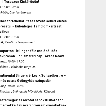
ill Teraszon Kiskőrösön!
, 16:00 - 22:00
skőrös, Cserfes étterem
nés történelmi utazás Szent Gellért életén
eresztül – különleges Templomkerti est
zsákon
, 19:00 - 21:00
sák, Katolikus templomkert
oportos Hellinger-féle családállítás
iskőrösön – önismereti nap Takács Reával
lnap, 10:00 - 17:00
skőrös, Felsőcebe tanya 45.
ntinental Singers érkezik Soltvadkertre –
enés este a Gyöngyház színpadán
lnap, 18:00 - 20:00
ltvadkert, Gyöngyház Művelődési Központ
esterségek és alkotói napok Kiskőrösön –
lményekkel teli nyári program gyerekeknek