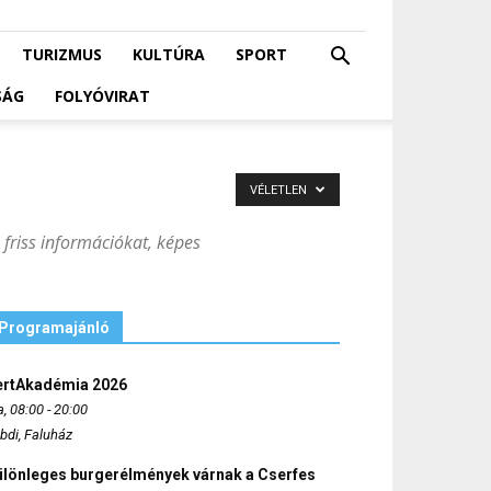
TURIZMUS
KULTÚRA
SPORT
SÁG
FOLYÓVIRAT
VÉLETLEN
 friss információkat, képes
Programajánló
ertAkadémia 2026
, 08:00 - 20:00
bdi, Faluház
ülönleges burgerélmények várnak a Cserfes