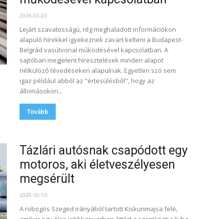
2026-03-03
Lejárt szavatosságú, rég meghaladott információkon
alapuló hírekkel igyekeznek zavart kelteni a Budapest-
Belgrád vasútvonal működésével kapcsolatban. A
sajtóban megjelent híresztelések minden alapot
nélkülöző tévedéseken alapulnak. Egyetlen szó sem
igaz például abból az "értesülésből", hogy az
állomásokon...
Tovább
Tázlári autósnak csapódott egy
motoros, aki életveszélyesen
megsérült
2020-10-15
A robogós Szeged irányából tartott Kiskunmajsa felé,