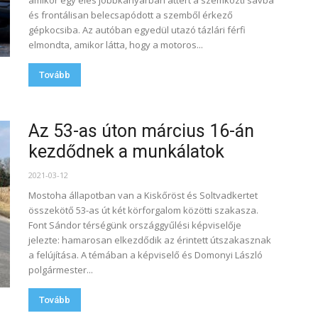
amikor egy éles jobbkanyarban áttért a szemközti sávba
és frontálisan belecsapódott a szemből érkező
gépkocsiba. Az autóban egyedül utazó tázlári férfi
elmondta, amikor látta, hogy a motoros...
Tovább
Az 53-as úton március 16-án
kezdődnek a munkálatok
2021-03-12
Mostoha állapotban van a Kiskőröst és Soltvadkertet
összekötő 53-as út két körforgalom közötti szakasza.
Font Sándor térségünk országgyűlési képviselője
jelezte: hamarosan elkezdődik az érintett útszakasznak
a felújítása. A témában a képviselő és Domonyi László
polgármester...
Tovább