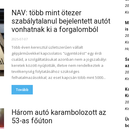
20
NAV: több mint ötezer
Ki
szabálytalanul bejelentett autót
M
vonhatnak ki a forgalomból
is
20
2025-07-07
Ki
Több éven keresztül üzletszerűen vállalt
Ho
gépjárművekkel kapcsolatos "ügyintézést" egy érdi
család, a szolgáltatásukat azonban nem a jogszabályi
S
keretek között nyújtották, illetve nem rendelkeztek a
az
tevékenység folytatásához szükséges
20
felhatalmazásokkal; az eset kapcsán több mint 5000...
Ki
Kó
Tovább
K
20
Ki
Három autó karambolozott az
53-as főúton
Ün
b