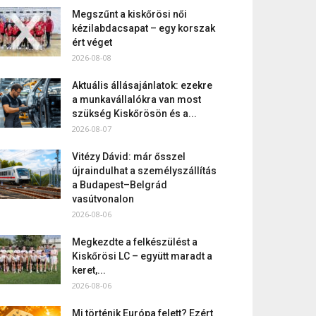
Megszűnt a kiskőrösi női
kézilabdacsapat – egy korszak
ért véget
2026-08-08
Aktuális állásajánlatok: ezekre
a munkavállalókra van most
szükség Kiskőrösön és a...
2026-08-07
Vitézy Dávid: már ősszel
újraindulhat a személyszállítás
a Budapest–Belgrád
vasútvonalon
2026-08-06
Megkezdte a felkészülést a
Kiskőrösi LC – együtt maradt a
keret,...
2026-08-06
Mi történik Európa felett? Ezért