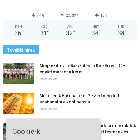
14%
2.5kmh
10%
PÉN
SZO
VAS
HÉT
KED
36
°
31
°
32
°
34
°
38
°
További hírek
Megkezdte a felkészülést a Kiskőrösi LC –
együtt maradt a keret,...
2026-08-06
Mi történik Európa felett? Ezért nem tud
szabadulni a kontinens a...
2026-08-05
Folyamatosak a nyári karbantartási munkálatok
Cookie-k
Kiskőrösön – útburkolati jeleket festenek és...
2026-08-05