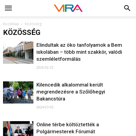
Kezdőlap
Közösség
KÖZÖSSÉG
Elindultak az öko tanfolyamok a Bem
iskolában – több mint szakkör, valódi
szemléletformálás
2026-02-23
Kilencedik alkalommal került
megrendezésre a Szőlőhegyi
Bakancstúra
2024-07-03
Online térbe költöztették a
Polgármesterek Fórumát