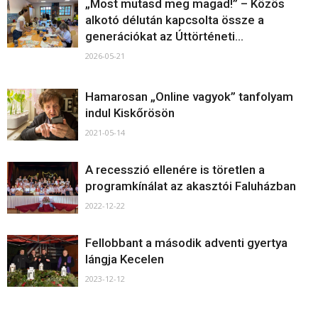
„Most mutasd meg magad!” – Közös
alkotó délután kapcsolta össze a
generációkat az Úttörténeti...
2026-05-21
Hamarosan „Online vagyok” tanfolyam
indul Kiskőrösön
2021-05-14
A recesszió ellenére is töretlen a
programkínálat az akasztói Faluházban
2022-12-22
Fellobbant a második adventi gyertya
lángja Kecelen
2023-12-12