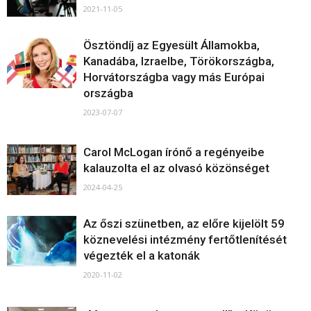
2021-11-05
Ösztöndíj az Egyesült Államokba,
Kanadába, Izraelbe, Törökországba,
Horvátországba vagy más Európai
országba
2023-07-07
Carol McLogan írónő a regényeibe
kalauzolta el az olvasó közönséget
2024-04-25
Az őszi szünetben, az előre kijelölt 59
köznevelési intézmény fertőtlenítését
végezték el a katonák
2020-11-02