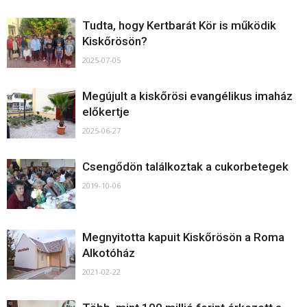
Tudta, hogy Kertbarát Kör is működik
Kiskőrösön?
2025-07-05
Megújult a kiskőrösi evangélikus imaház
előkertje
2025-06-27
Csengődön találkoztak a cukorbetegek
2019-10-06
Megnyitotta kapuit Kiskőrösön a Roma
Alkotóház
2021-02-22