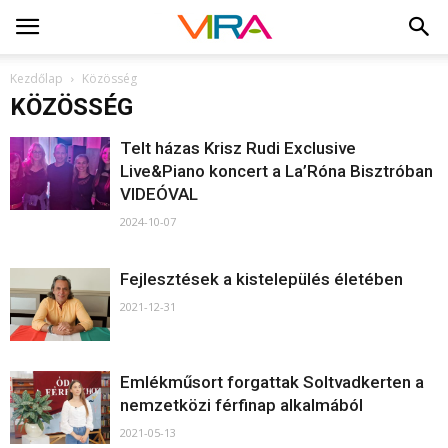
Kezdőlap
Közösség
KÖZÖSSÉG
Telt házas Krisz Rudi Exclusive
Live&Piano koncert a La’Róna Bisztróban
VIDEÓVAL
2024-10-07
Fejlesztések a kistelepülés életében
2021-12-31
Emlékműsort forgattak Soltvadkerten a
nemzetközi férfinap alkalmából
2021-05-13