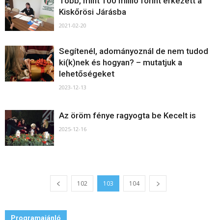
Több, mint 100 millió forint érkezett a
Kiskőrösi Járásba
2021-02-20
Segítenél, adományoznál de nem tudod
ki(k)nek és hogyan? – mutatjuk a
lehetőségeket
2023-12-13
Az öröm fénye ragyogta be Kecelt is
2025-12-16
102
103
104
Programajánló