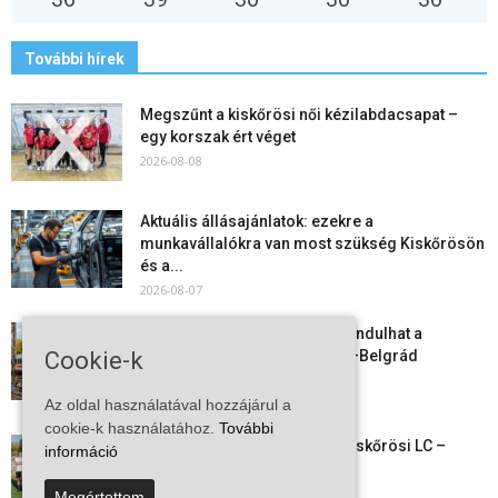
További hírek
Megszűnt a kiskőrösi női kézilabdacsapat –
egy korszak ért véget
2026-08-08
Aktuális állásajánlatok: ezekre a
munkavállalókra van most szükség Kiskőrösön
és a...
2026-08-07
Vitézy Dávid: már ősszel újraindulhat a
Cookie-k
személyszállítás a Budapest–Belgrád
vasútvonalon
2026-08-06
Az oldal használatával hozzájárul a
cookie-k használatához.
További
Megkezdte a felkészülést a Kiskőrösi LC –
információ
együtt maradt a keret,...
2026-08-06
Megértettem