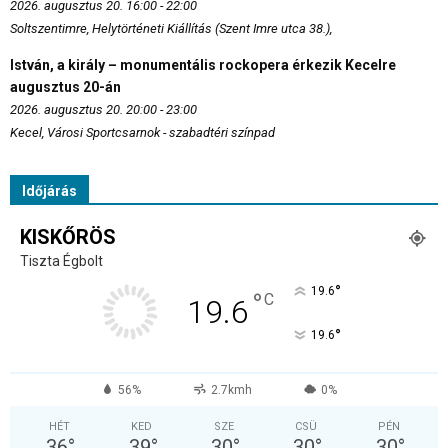
2026. augusztus 20. 16:00 - 22:00
Soltszentimre, Helytörténeti Kiállítás (Szent Imre utca 38.),
István, a király – monumentális rockopera érkezik Kecelre
augusztus 20-án
2026. augusztus 20. 20:00 - 23:00
Kecel, Városi Sportcsarnok - szabadtéri színpad
Időjárás
KISKŐRÖS
Tiszta Égbolt
°
19.6
°
C
19.6
°
19.6
56%
2.7kmh
0%
HÉT
KED
SZE
CSÜ
PÉN
36
°
39
°
30
°
30
°
30
°