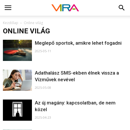
Kezdőlap
Online világ
ONLINE VILÁG
Meglepő sportok, amikre lehet fogadni
2025-05-11
Adathalász SMS-ekben élnek vissza a
Vízművek nevével
2025-05-08
Az új magány: kapcsolatban, de nem
közel
2025-04-23