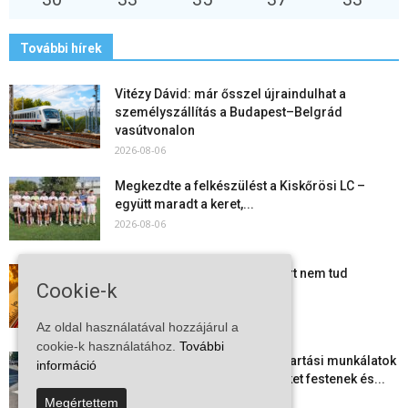
További hírek
Vitézy Dávid: már ősszel újraindulhat a
személyszállítás a Budapest–Belgrád
vasútvonalon
2026-08-06
Megkezdte a felkészülést a Kiskőrösi LC –
együtt maradt a keret,...
2026-08-06
Mi történik Európa felett? Ezért nem tud
Cookie-k
szabadulni a kontinens a...
2026-08-05
Az oldal használatával hozzájárul a
cookie-k használatához.
További
Folyamatosak a nyári karbantartási munkálatok
információ
Kiskőrösön – útburkolati jeleket festenek és...
2026-08-05
Megértettem