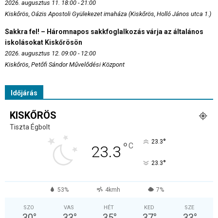
2026. augusztus 11. 18:00 - 21:00
Kiskőrös, Oázis Apostoli Gyülekezet imaháza (Kiskőrös, Holló János utca 1.)
Sakkra fel! – Háromnapos sakkfoglalkozás várja az általános
iskolásokat Kiskőrösön
2026. augusztus 12. 09:00 - 12:00
Kiskőrös, Petőfi Sándor Művelődési Központ
Időjárás
KISKŐRÖS
Tiszta Égbolt
°
23.3
°
C
23.3
°
23.3
53%
4kmh
7%
SZO
VAS
HÉT
KED
SZE
30
°
33
°
35
°
37
°
33
°