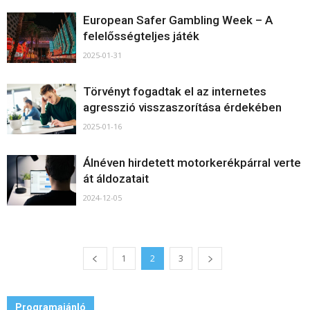
European Safer Gambling Week – A
felelősségteljes játék
2025-01-31
Törvényt fogadtak el az internetes
agresszió visszaszorítása érdekében
2025-01-16
Álnéven hirdetett motorkerékpárral verte
át áldozatait
2024-12-05
1
2
3
Programajánló