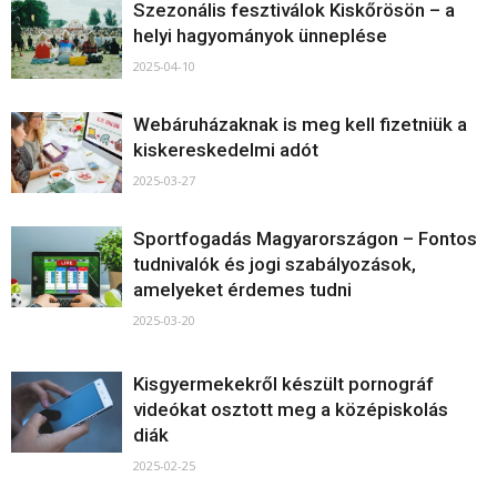
Szezonális fesztiválok Kiskőrösön – a
helyi hagyományok ünneplése
2025-04-10
Webáruházaknak is meg kell fizetniük a
kiskereskedelmi adót
2025-03-27
Sportfogadás Magyarországon – Fontos
tudnivalók és jogi szabályozások,
amelyeket érdemes tudni
2025-03-20
Kisgyermekekről készült pornográf
videókat osztott meg a középiskolás
diák
2025-02-25