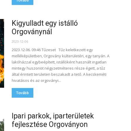
Tovább
Kigyulladt egy istálló
Orgoványnál
2023-12-06
2023.12.06. 09:46 Tűzeset Tűz keletkezett egy
melléképületben, Orgovány külterületén, egy tanyán. A
lakóházzal egybeépített, istállóként használt ingatlan
mintegy huszonöt négyzetméteres része égett, a tűz
által érintett területen beszakadt a tető. A kecskeméti
hivatásos és az orgoványi...
Tovább
Ipari parkok, iparterületek
fejlesztése Orgoványon