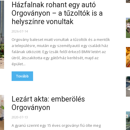
Házfalnak rohant egy autó
Orgoványon – a tűzoltók is a
helyszínre vonultak
2026-07-14
Orgovány baleset miatt vonultak a tűzoltók és a mentők
a településre, miután egy személyautó egy családi ház
falának ütközött. Egy Izsák felől érkező BMW letért az
útról, átszakította egy gátőrház kerítését, majd az
épület...
Tovább
Lezárt akta: emberölés
Orgoványon
2020-07-13
A gyanú szerint egy 15 éves orgoványi fiú ölte meg