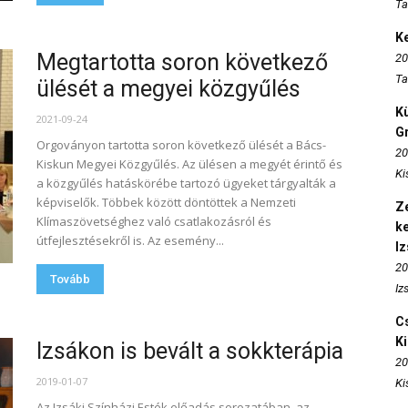
Ta
K
Megtartotta soron következő
20
Ta
ülését a megyei közgyűlés
K
2021-09-24
Gr
Orgoványon tartotta soron következő ülését a Bács-
20
Kiskun Megyei Közgyűlés. Az ülésen a megyét érintő és
Ki
a közgyűlés hatáskörébe tartozó ügyeket tárgyalták a
képviselők. Többek között döntöttek a Nemzeti
Ze
Klímaszövetséghez való csatlakozásról és
k
útfejlesztésekről is. Az esemény...
I
20
Tovább
Iz
Cs
K
Izsákon is bevált a sokkterápia
20
2019-01-07
Ki
Az Izsáki Színházi Esték előadás sorozatában, az