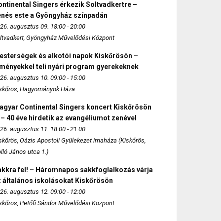
ntinental Singers érkezik Soltvadkertre –
enés este a Gyöngyház színpadán
26. augusztus 09. 18:00 - 20:00
ltvadkert, Gyöngyház Művelődési Központ
esterségek és alkotói napok Kiskőrösön –
lményekkel teli nyári program gyerekeknek
26. augusztus 10. 09:00 - 15:00
skőrös, Hagyományok Háza
agyar Continental Singers koncert Kiskőrösön
 – 40 éve hirdetik az evangéliumot zenével
26. augusztus 11. 18:00 - 21:00
skőrös, Oázis Apostoli Gyülekezet imaháza (Kiskőrös,
lló János utca 1.)
akkra fel! – Háromnapos sakkfoglalkozás várja
 általános iskolásokat Kiskőrösön
26. augusztus 12. 09:00 - 12:00
skőrös, Petőfi Sándor Művelődési Központ