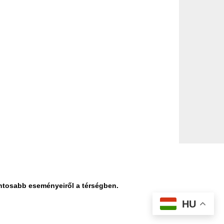
ontosabb eseményeiről a térségben.
HU
datvédelmi nyilatkozat
Médiaajánlat
Impresszum