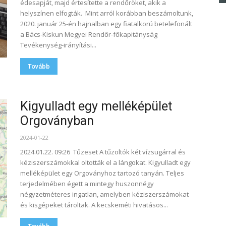
édesapját, majd értesítette a rendőröket, akik a
helyszínen elfogták. Mint arról korábban beszámoltunk,
2020. január 25-én hajnalban egy fiatalkorú betelefonált
a Bács-Kiskun Megyei Rendőr-főkapitányság
Tevékenység-irányítási...
Tovább
Kigyulladt egy melléképület
Orgoványban
2024-01-22
2024.01.22. 09:26 Tűzeset A tűzoltók két vízsugárral és
kéziszerszámokkal oltották el a lángokat. Kigyulladt egy
melléképület egy Orgoványhoz tartozó tanyán. Teljes
terjedelmében égett a mintegy huszonnégy
négyzetméteres ingatlan, amelyben kéziszerszámokat
és kisgépeket tároltak. A kecskeméti hivatásos...