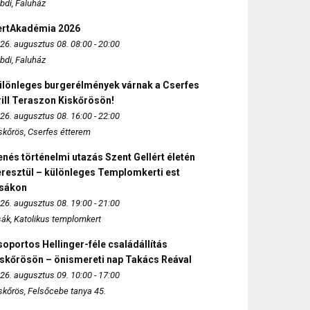
bdi, Faluház
ertAkadémia 2026
26. augusztus 08. 08:00 - 20:00
bdi, Faluház
ülönleges burgerélmények várnak a Cserfes
ill Teraszon Kiskőrösön!
26. augusztus 08. 16:00 - 22:00
skőrös, Cserfes étterem
nés történelmi utazás Szent Gellért életén
eresztül – különleges Templomkerti est
zsákon
26. augusztus 08. 19:00 - 21:00
sák, Katolikus templomkert
oportos Hellinger-féle családállítás
iskőrösön – önismereti nap Takács Reával
26. augusztus 09. 10:00 - 17:00
skőrös, Felsőcebe tanya 45.