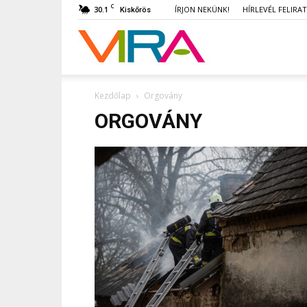
C
30.1
ÍRJON NEKÜNK!
HÍRLEVÉL FELIRA
Kiskőrös
VIRA
Kezdőlap
Orgovány
ORGOVÁNY