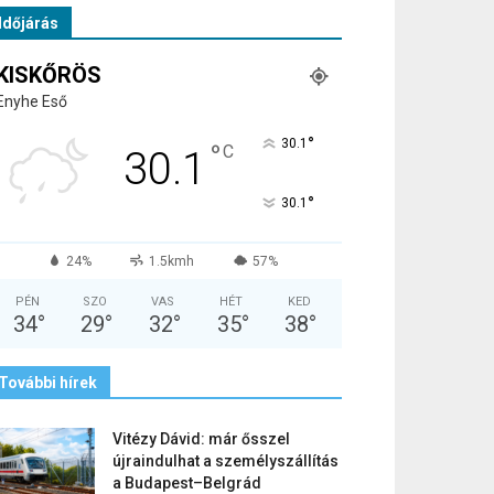
Időjárás
KISKŐRÖS
Enyhe Eső
°
30.1
°
C
30.1
°
30.1
24%
1.5kmh
57%
PÉN
SZO
VAS
HÉT
KED
34
°
29
°
32
°
35
°
38
°
További hírek
Vitézy Dávid: már ősszel
újraindulhat a személyszállítás
a Budapest–Belgrád