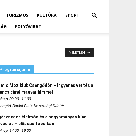
TURIZMUS
KULTÚRA
SPORT
SÁG
FOLYÓVIRAT
VÉLETLEN
Programajánló
lmio Moziklub Csengődön – Ingyenes vetítés a
ancs című magyar filmmel
lnap, 09:00 - 11:00
engőd, Dankó Pista Közösségi Színtér
gészséges életmód és a hagyományos kínai
rvoslás – előadás Tabdiban
lnap, 17:00 - 19:00