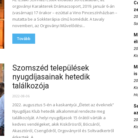
Co
orgoványi Karakterek Drámacsoport, 2019. január 6-án
z
(vasárnap) 17 órakor – ezúttal a Vino Pinceszínházban –
20
mutatta be a Sokkterápia című komédiát. A tavaly
So
novemberi, az Orgoványi Művelődési...
M
Tovább
é
20
Ki
Szomszéd települések
M
is
nyugdíjasainak hetedik
20
találkozója
Ki
Ho
2022-08-06
2022. augusztus 5-én a kaskantyúi „Életet az éveknek”
S
Nyugdíjas Klub hetedik alkalommal rendezte meg
az
találkozóját. A helyi nyugdíjasok 15 órától várták a
20
kedves vendégeket, akik Kiskőrösről, Bócsáról,
Ki
Akasztóról, Csengődről, Orgoványról és Soltvadkertről
érkeztek. A...