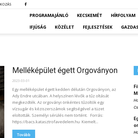
TKOZÁS
PROGRAMAJÁNLÓ
KECSKEMÉT
HÍRFOLYAM
IFJÚSÁG
KÖZÉLET
FEJLESZTÉSEK
GAZDA
Melléképület égett Orgoványon
2023-03-01
Fi
Egy melléképület égett kedden délután Orgoványon, az
M
Ady Endre utcában. A helyszínen lévők a tűz oltását
Ho
megkezdték. Az orgoványi önkéntes tűzoltók egy
Cs
vízsugár és kéziszerszámok segítségével a tüzet
eloltották. Személyi sérülés nem történt. Forrás:
E
https://bacs.katasztrofavedelem.hu Kiemelt...
o
Ho
Tovább