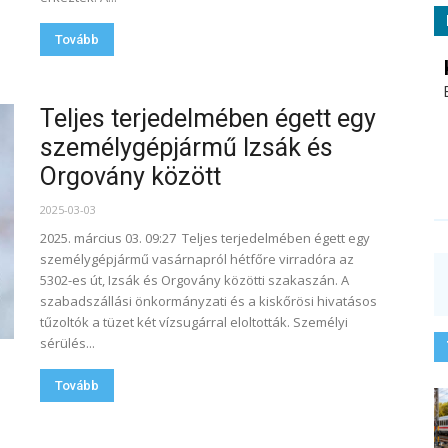
Tovább
Teljes terjedelmében égett egy
személygépjármű Izsák és
Orgovány között
2025-03-03
2025. március 03. 09:27 Teljes terjedelmében égett egy
személygépjármű vasárnapról hétfőre virradóra az
5302-es út, Izsák és Orgovány közötti szakaszán. A
szabadszállási önkormányzati és a kiskőrösi hivatásos
tűzoltók a tüzet két vízsugárral eloltották. Személyi
sérülés...
Tovább