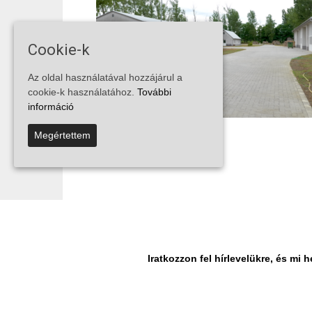
Cookie-k
Az oldal használatával hozzájárul a
cookie-k használatához.
További
információ
Megértettem
1
2
3
4
Iratkozzon fel hírlevelükre, és m
© Vira Média Kft.