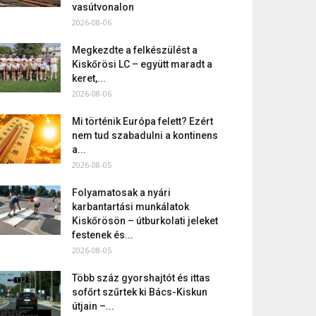
vasútvonalon
2026-08-06
Megkezdte a felkészülést a
Kiskőrösi LC – együtt maradt a
keret,...
2026-08-06
Mi történik Európa felett? Ezért
nem tud szabadulni a kontinens
a...
2026-08-05
Folyamatosak a nyári
karbantartási munkálatok
Kiskőrösön – útburkolati jeleket
festenek és...
2026-08-05
Több száz gyorshajtót és ittas
sofőrt szűrtek ki Bács-Kiskun
útjain –...