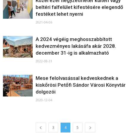
Közel ezer négyzetméter kültéri vagy
beltéri falfelület kifestésére elegendő
festéket lehet nyerni
2021-04-06
A 2024 végéig meghosszabbított
kedvezményes lakásáfa akár 2028.
december 31-ig is alkalmazható
2022-08-31
Mese felolvasással kedveskednek a
kiskőrösi Petőfi Sándor Városi Könyvtár
dolgozói
2020-12-04
3
4
5