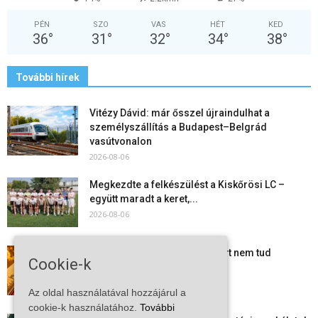
PÉN
SZO
VAS
HÉT
KED
36
°
31
°
32
°
34
°
38
°
További hírek
Vitézy Dávid: már ősszel újraindulhat a
személyszállítás a Budapest–Belgrád
vasútvonalon
2026-08-06
Megkezdte a felkészülést a Kiskőrösi LC –
együtt maradt a keret,...
2026-08-06
Mi történik Európa felett? Ezért nem tud
Cookie-k
szabadulni a kontinens a...
2026-08-05
Az oldal használatával hozzájárul a
cookie-k használatához.
További