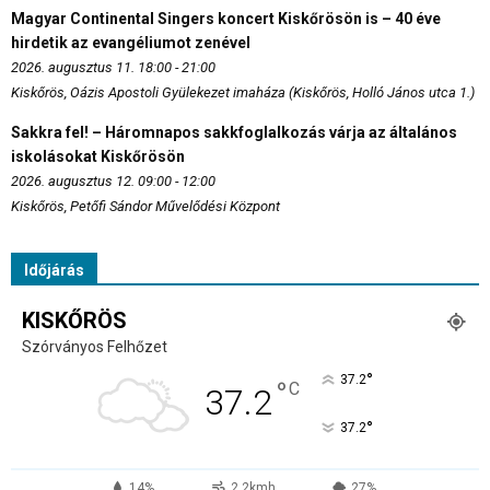
Magyar Continental Singers koncert Kiskőrösön is – 40 éve
hirdetik az evangéliumot zenével
2026. augusztus 11. 18:00 - 21:00
Kiskőrös, Oázis Apostoli Gyülekezet imaháza (Kiskőrös, Holló János utca 1.)
Sakkra fel! – Háromnapos sakkfoglalkozás várja az általános
iskolásokat Kiskőrösön
2026. augusztus 12. 09:00 - 12:00
Kiskőrös, Petőfi Sándor Művelődési Központ
Időjárás
KISKŐRÖS
Szórványos Felhőzet
°
37.2
°
C
37.2
°
37.2
14%
2.2kmh
27%