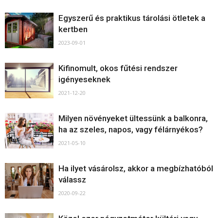
Egyszerű és praktikus tárolási ötletek a
kertben
2023-09-01
Kifinomult, okos fűtési rendszer
igényeseknek
2021-12-20
Milyen növényeket ültessünk a balkonra,
ha az szeles, napos, vagy félárnyékos?
2021-05-10
Ha ilyet vásárolsz, akkor a megbízhatóból
válassz
2020-09-22