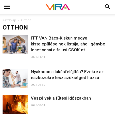
Kezdőlap
Otthon
OTTHON
ITT VAN Bács-Kiskun megye
kistelepüléseinek listája, ahol igénybe
lehet venni a falusi CSOK-ot
2021-01-11
Nyakadon a lakásfelújítás? Ezekre az
eszközökre lesz szükséged hozzá
2021-09-30
Veszélyek a fűtési időszakban
2025-10-01