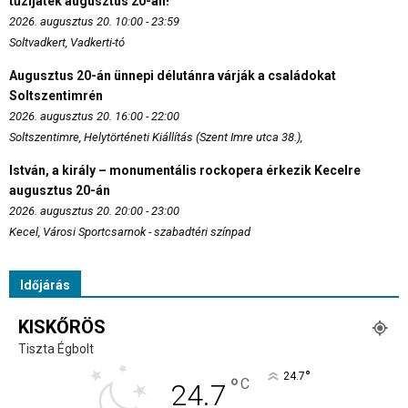
tűzijáték augusztus 20-án!
2026. augusztus 20. 10:00 - 23:59
Soltvadkert, Vadkerti-tó
Augusztus 20-án ünnepi délutánra várják a családokat
Soltszentimrén
2026. augusztus 20. 16:00 - 22:00
Soltszentimre, Helytörténeti Kiállítás (Szent Imre utca 38.),
István, a király – monumentális rockopera érkezik Kecelre
augusztus 20-án
2026. augusztus 20. 20:00 - 23:00
Kecel, Városi Sportcsarnok - szabadtéri színpad
Időjárás
KISKŐRÖS
Tiszta Égbolt
°
24.7
°
C
24.7