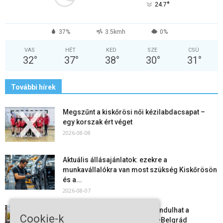
°
24.7
37%
3.5kmh
0%
VAS
HÉT
KED
SZE
CSÜ
32
°
37
°
38
°
30
°
31
°
További hírek
Megszűnt a kiskőrösi női kézilabdacsapat –
egy korszak ért véget
2026-08-08
Aktuális állásajánlatok: ezekre a
munkavállalókra van most szükség Kiskőrösön
és a...
2026-08-07
Vitézy Dávid: már ősszel újraindulhat a
Cookie-k
személyszállítás a Budapest–Belgrád