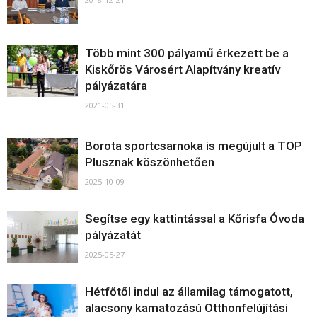
Több mint 300 pályamű érkezett be a
Kiskőrös Városért Alapítvány kreatív
pályázatára
2021-05-31
Borota sportcsarnoka is megújult a TOP
Plusznak köszönhetően
2025-10-09
Segítse egy kattintással a Kőrisfa Óvoda
pályázatát
2025-05-27
Hétfőtől indul az államilag támogatott,
alacsony kamatozású Otthonfelújítási