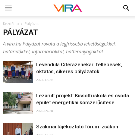
Kezdőlap
Pályázat
PÁLYÁZAT
A vira.hu Pályázat rovata a legfrissebb lehetőségekkel,
határidőkkel, információkkal, háttéranyagokkal.
Levendula Citerazenekar: fellépések,
oktatás, sikeres pályázatok
2024-12-26
Lezárult projekt: Kissolti iskola és óvoda
épület energetikai korszerűsítése
2020-09-28
Szakmai tájékoztató fórum Izsákon
2018-12-21