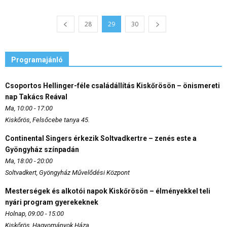
28
29
30
Programajánló
Csoportos Hellinger-féle családállítás Kiskőrösön – önismereti
nap Takács Reával
Ma, 10:00 - 17:00
Kiskőrös, Felsőcebe tanya 45.
Continental Singers érkezik Soltvadkertre – zenés este a
Gyöngyház színpadán
Ma, 18:00 - 20:00
Soltvadkert, Gyöngyház Művelődési Központ
Mesterségek és alkotói napok Kiskőrösön – élményekkel teli
nyári program gyerekeknek
Holnap, 09:00 - 15:00
Kiskőrös, Hagyományok Háza