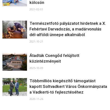
kölcsön
2021-02-01
Természetfotó pályázatot hirdetnek a X.
Fehértavi Darvadozás, a madárvonulás
dél-alföldi ünnepe alkalmából
2021-10-21
Átadták Csengőd felújított
közintézményeit
2025-10-09
Többmilliós kiegészítő támogatást
kapott Soltvadkert Város Önkormányzata
a Vadkerti-tó fejlesztéséhez
2020-11-26