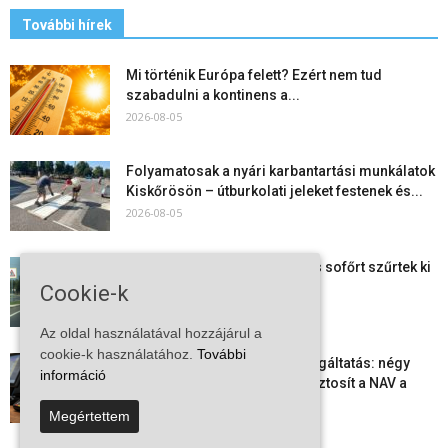
További hírek
Mi történik Európa felett? Ezért nem tud
szabadulni a kontinens a...
2026-08-05
Folyamatosak a nyári karbantartási munkálatok
Kiskőrösön – útburkolati jeleket festenek és...
2026-08-05
Több száz gyorshajtót és ittas sofőrt szűrtek ki
Bács-Kiskun útjain –...
Cookie-k
2026-08-04
Az oldal használatával hozzájárul a
cookie-k használatához.
További
Elektronikus nyugtaadat-szolgáltatás: négy
információ
hónapos átállási időszakot biztosít a NAV a
vállalkozásoknak
Megértettem
2026-08-04