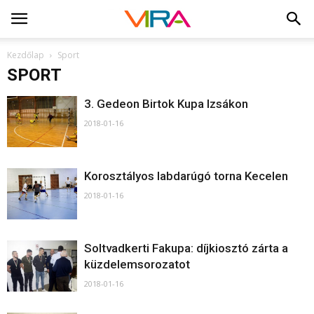
Kezdőlap
Sport
SPORT
3. Gedeon Birtok Kupa Izsákon
2018-01-16
Korosztályos labdarúgó torna Kecelen
2018-01-16
Soltvadkerti Fakupa: díjkiosztó zárta a
küzdelemsorozatot
2018-01-16