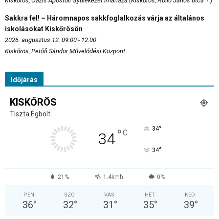
Kiskőrös, Oázis Apostoli Gyülekezet imaháza (Kiskőrös, Holló János utca 1.)
Sakkra fel! – Háromnapos sakkfoglalkozás várja az általános
iskolásokat Kiskőrösön
2026. augusztus 12. 09:00 - 12:00
Kiskőrös, Petőfi Sándor Művelődési Központ
Időjárás
KISKŐRÖS
Tiszta Égbolt
°
34
°
C
34
°
34
21%
1.4kmh
0%
PÉN
SZO
VAS
HÉT
KED
36
°
32
°
31
°
35
°
39
°