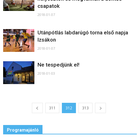
csapatok
2018-01-07
Utánpótlás labdarúgó torna első napja
Izsákon
2018-01-07
Ne tespedjünk el!
2018-01-03
311
312
313
Programajánló