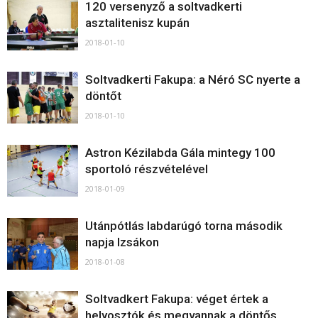
120 versenyző a soltvadkerti
asztalitenisz kupán
2018-01-10
Soltvadkerti Fakupa: a Néró SC nyerte a
döntőt
2018-01-10
Astron Kézilabda Gála mintegy 100
sportoló részvételével
2018-01-09
Utánpótlás labdarúgó torna második
napja Izsákon
2018-01-08
Soltvadkert Fakupa: véget értek a
helyosztók és megvannak a döntős