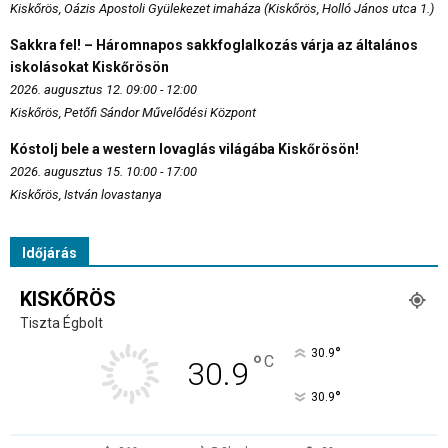
Kiskőrös, Oázis Apostoli Gyülekezet imaháza (Kiskőrös, Holló János utca 1.)
Sakkra fel! – Háromnapos sakkfoglalkozás várja az általános
iskolásokat Kiskőrösön
2026. augusztus 12. 09:00 - 12:00
Kiskőrös, Petőfi Sándor Művelődési Központ
Kóstolj bele a western lovaglás világába Kiskőrösön!
2026. augusztus 15. 10:00 - 17:00
Kiskőrös, István lovastanya
Időjárás
KISKŐRÖS
Tiszta Égbolt
°
30.9
°
C
30.9
°
30.9