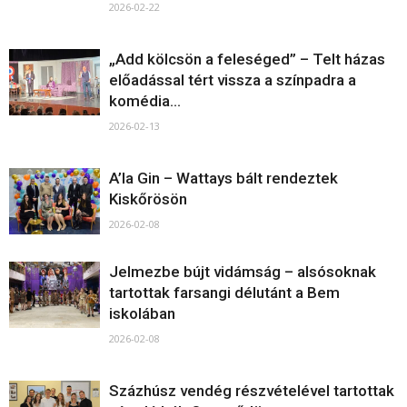
2026-02-22
„Add kölcsön a feleséged” – Telt házas
előadással tért vissza a színpadra a
komédia...
2026-02-13
A’la Gin – Wattays bált rendeztek
Kiskőrösön
2026-02-08
Jelmezbe bújt vidámság – alsósoknak
tartottak farsangi délutánt a Bem
iskolában
2026-02-08
Százhúsz vendég részvételével tartottak