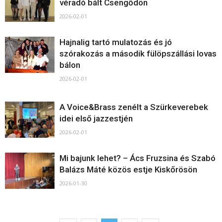
véradó bált Csengődön
2026-02-01
Hajnalig tartó mulatozás és jó
szórakozás a második fülöpszállási lovas
bálon
2026-02-01
A Voice&Brass zenélt a Szürkeverebek
idei első jazzestjén
2026-02-01
Mi bajunk lehet? – Ács Fruzsina és Szabó
Balázs Máté közös estje Kiskőrösön
2026-01-30