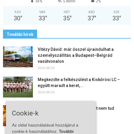
36%
5.8kmh
2%
SZO
VAS
HÉT
KED
SZE
30
°
33
°
35
°
37
°
33
°
További hírek
Vitézy Dávid: már ősszel újraindulhat a
személyszállítás a Budapest–Belgrád
vasútvonalon
2026-08-06
Megkezdte a felkészülést a Kiskőrösi LC –
együtt maradt a keret,...
2026-08-06
Mi történik Európa felett? Ezért nem tud
Cookie-k
szabadulni a kontinens a...
2026-08-05
Az oldal használatával hozzájárul a
cookie-k használatához.
További