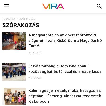
Kezdőlap
Szórakozás
SZÓRAKOZÁS
A magyarnóta és az operett örökzöld
slágereit hozta Kiskőrösre a Nagy Dankó
Turné
2026-02-27
Felsős farsang a Bem iskolában –
közösségépítés tánccal és kreativitással
2026-02-22
Különleges jelmezek, móka, kacagás és
néptánc – Farsangi táncházat rendeztek
Kiskőrösön