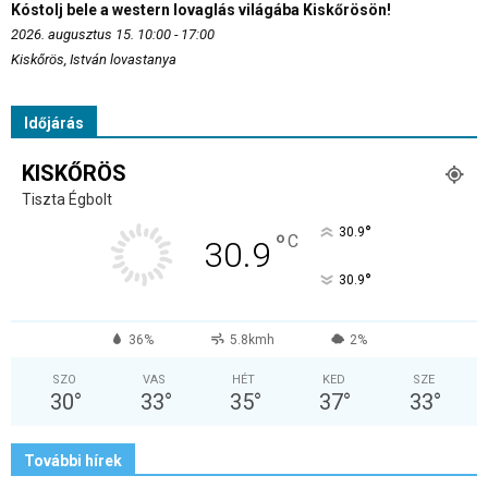
Kóstolj bele a western lovaglás világába Kiskőrösön!
2026. augusztus 15. 10:00 - 17:00
Kiskőrös, István lovastanya
Időjárás
KISKŐRÖS
Tiszta Égbolt
°
30.9
°
C
30.9
°
30.9
36%
5.8kmh
2%
SZO
VAS
HÉT
KED
SZE
30
°
33
°
35
°
37
°
33
°
További hírek