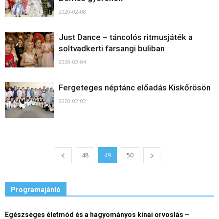
2020-02-08
Just Dance – táncolós ritmusjáték a
soltvadkerti farsangi buliban
2020-02-04
Fergeteges néptánc előadás Kiskőrösön
2020-02-02
48
49
50
Programajánló
Egészséges életmód és a hagyományos kínai orvoslás –