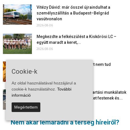
Vitézy Dávid: már ősszel újraindulhat a
személyszállítás a Budapest–Belgrád
vasútvonalon
2026-08-06
Megkezdte a felkészülést a Kiskőrösi LC –
együtt maradt a keret,...
2026-08-06
Mi történik Európa felett? Ezért nem tud
Cookie-k
szabadulni a kontinens a...
2026-08-05
Az oldal használatával hozzájárul a
cookie-k használatához.
További
Folyamatosak a nyári karbantartási munkálatok
információ
Kiskőrösön – útburkolati jeleket festenek és...
2026-08-05
Megértettem
Több száz gyorshajtót és ittas sofőrt szűrtek ki
Nem akar lemaradni a térség híreiről?
Bács-Kiskun útjain –...