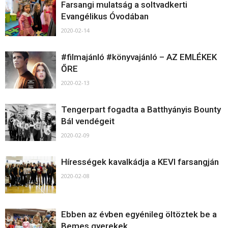
Farsangi mulatság a soltvadkerti
Evangélikus Óvodában
2020-02-14
#filmajánló #könyvajánló – AZ EMLÉKEK
ŐRE
2020-02-13
Tengerpart fogadta a Batthyányis Bounty
Bál vendégeit
2020-02-09
Hírességek kavalkádja a KEVI farsangján
2020-02-08
Ebben az évben egyénileg öltöztek be a
Bemes gyerekek