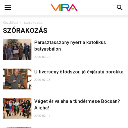
Kezdőlap
Szórakozás
SZÓRAKOZÁS
Parasztasszony nyert a katolikus
batyusbálon
2020-02-24
Ultiverseny ötödször, jó évjáratú borokkal
2020-02-23
Véget ér valaha a tündérmese Bócsán?
Aligha!
2020-02-17