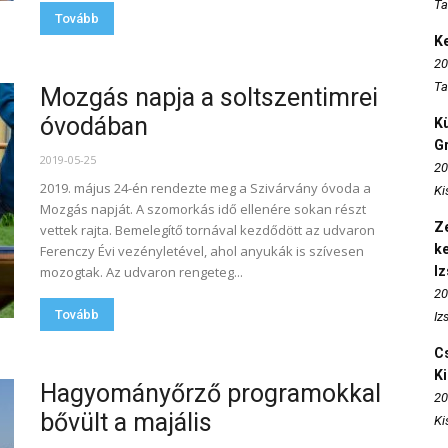
Ta
Tovább
K
20
Ta
Mozgás napja a soltszentimrei
óvodában
K
Gr
2019-05-25
20
2019. május 24-én rendezte meg a Szivárvány óvoda a
Ki
Mozgás napját. A szomorkás idő ellenére sokan részt
Ze
vettek rajta. Bemelegítő tornával kezdődött az udvaron
k
Ferenczy Évi vezényletével, ahol anyukák is szívesen
mozogtak. Az udvaron rengeteg...
I
20
Tovább
Iz
Cs
K
Hagyományőrző programokkal
20
bővült a majális
Ki