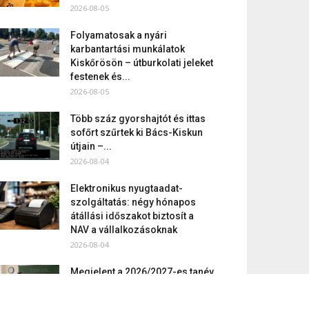
2026-08-05
Folyamatosak a nyári
karbantartási munkálatok
Kiskőrösön – útburkolati jeleket
festenek és...
2026-08-05
Több száz gyorshajtót és ittas
sofőrt szűrtek ki Bács-Kiskun
útjain –...
2026-08-04
Elektronikus nyugtaadat-
szolgáltatás: négy hónapos
átállási időszakot biztosít a
NAV a vállalkozásoknak
2026-08-04
Megjelent a 2026/2027-es tanév
rendje – itt vannak a
legfontosabb dátumok