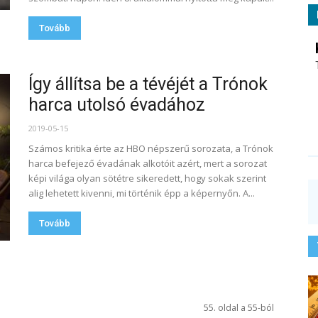
Tovább
Így állítsa be a tévéjét a Trónok
harca utolsó évadához
2019-05-15
Számos kritika érte az HBO népszerű sorozata, a Trónok
harca befejező évadának alkotóit azért, mert a sorozat
képi világa olyan sötétre sikeredett, hogy sokak szerint
alig lehetett kivenni, mi történik épp a képernyőn. A...
Tovább
55. oldal a 55-ból