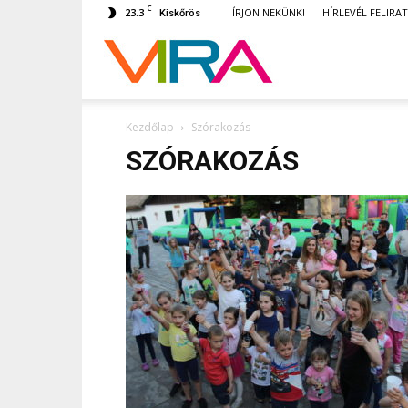
C
23.3
ÍRJON NEKÜNK!
HÍRLEVÉL FELIRA
Kiskőrös
VIRA
Kezdőlap
Szórakozás
SZÓRAKOZÁS