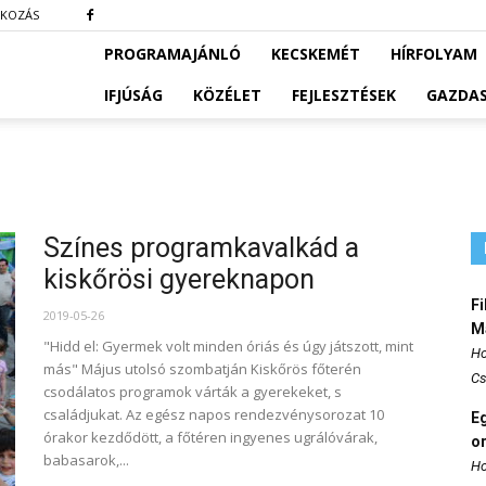
TKOZÁS
PROGRAMAJÁNLÓ
KECSKEMÉT
HÍRFOLYAM
IFJÚSÁG
KÖZÉLET
FEJLESZTÉSEK
GAZDA
Színes programkavalkád a
kiskőrösi gyereknapon
Fi
2019-05-26
M
"Hidd el: Gyermek volt minden óriás és úgy játszott, mint
Ho
más" Május utolsó szombatján Kiskőrös főterén
Cs
csodálatos programok várták a gyerekeket, s
családjukat. Az egész napos rendezvénysorozat 10
E
órakor kezdődött, a főtéren ingyenes ugrálóvárak,
o
babasarok,...
Ho