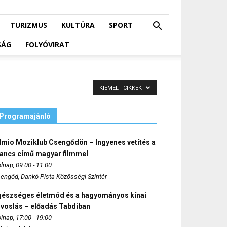
TURIZMUS
KULTÚRA
SPORT
SÁG
FOLYÓVIRAT
KIEMELT CIKKEK
Programajánló
lmio Moziklub Csengődön – Ingyenes vetítés a
ancs című magyar filmmel
lnap, 09:00 - 11:00
engőd, Dankó Pista Közösségi Színtér
gészséges életmód és a hagyományos kínai
rvoslás – előadás Tabdiban
lnap, 17:00 - 19:00