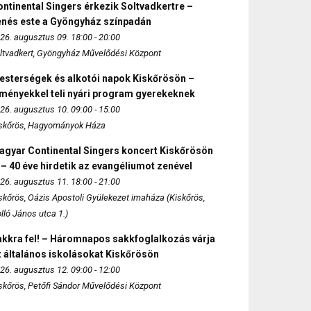
ntinental Singers érkezik Soltvadkertre –
enés este a Gyöngyház színpadán
26. augusztus 09. 18:00 - 20:00
ltvadkert, Gyöngyház Művelődési Központ
esterségek és alkotói napok Kiskőrösön –
lményekkel teli nyári program gyerekeknek
26. augusztus 10. 09:00 - 15:00
skőrös, Hagyományok Háza
agyar Continental Singers koncert Kiskőrösön
 – 40 éve hirdetik az evangéliumot zenével
26. augusztus 11. 18:00 - 21:00
skőrös, Oázis Apostoli Gyülekezet imaháza (Kiskőrös,
lló János utca 1.)
akkra fel! – Háromnapos sakkfoglalkozás várja
 általános iskolásokat Kiskőrösön
26. augusztus 12. 09:00 - 12:00
skőrös, Petőfi Sándor Művelődési Központ