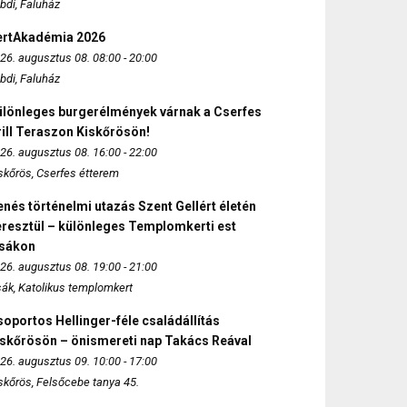
bdi, Faluház
ertAkadémia 2026
26. augusztus 08. 08:00 - 20:00
bdi, Faluház
ülönleges burgerélmények várnak a Cserfes
ill Teraszon Kiskőrösön!
26. augusztus 08. 16:00 - 22:00
skőrös, Cserfes étterem
nés történelmi utazás Szent Gellért életén
eresztül – különleges Templomkerti est
zsákon
26. augusztus 08. 19:00 - 21:00
sák, Katolikus templomkert
oportos Hellinger-féle családállítás
iskőrösön – önismereti nap Takács Reával
26. augusztus 09. 10:00 - 17:00
skőrös, Felsőcebe tanya 45.