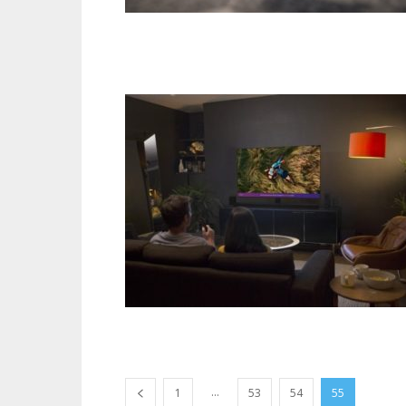
...
1
53
54
55