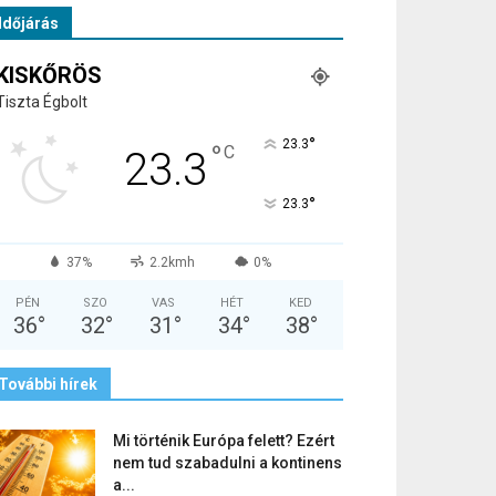
Időjárás
KISKŐRÖS
Tiszta Égbolt
°
23.3
°
C
23.3
°
23.3
37%
2.2kmh
0%
PÉN
SZO
VAS
HÉT
KED
36
°
32
°
31
°
34
°
38
°
További hírek
Mi történik Európa felett? Ezért
nem tud szabadulni a kontinens
a...