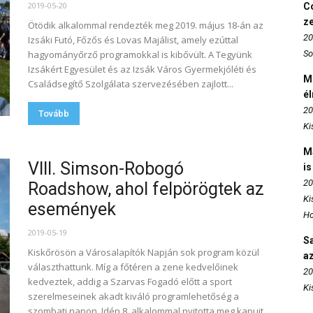
2019-05-20
Co
z
Ötödik alkalommal rendezték meg 2019. május 18-án az
20
Izsáki Futó, Főzős és Lovas Majálist, amely ezúttal
hagyományőrző programokkal is kibővült. A Tegyünk
So
Izsákért Egyesület és az Izsák Város Gyermekjóléti és
M
Családsegítő Szolgálata szervezésében zajlott...
é
20
Tovább
Ki
M
VIII. Simson-Robogó
is
20
Roadshow, ahol felpörögtek az
Ki
események
Ho
2019-05-19
S
Kiskőrösön a Városalapítók Napján sok program közül
az
választhattunk. Míg a főtéren a zene kedvelőinek
20
kedveztek, addig a Szarvas Fogadó előtt a sport
Ki
szerelmeseinek akadt kiváló programlehetőség a
szombati napon. Idén 8. alkalommal nyitotta meg kapuit...