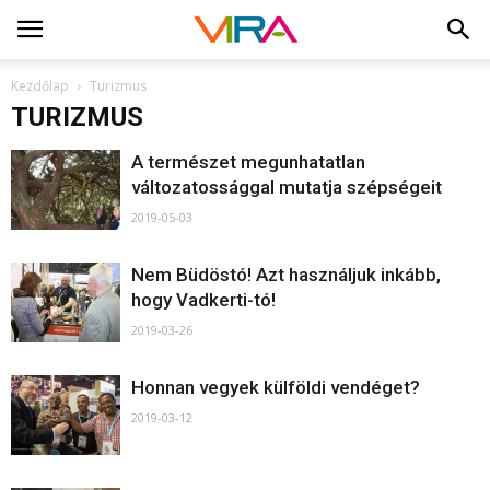
Kezdőlap
Turizmus
TURIZMUS
A természet megunhatatlan
változatossággal mutatja szépségeit
2019-05-03
Nem Büdöstó! Azt használjuk inkább,
hogy Vadkerti-tó!
2019-03-26
Honnan vegyek külföldi vendéget?
2019-03-12