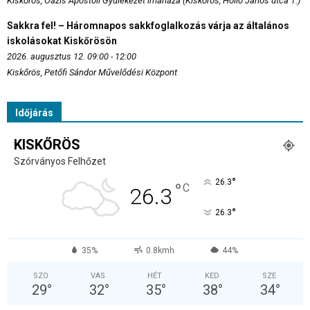
Kiskőrös, Oázis Apostoli Gyülekezet imaháza (Kiskőrös, Holló János utca 1.)
Sakkra fel! – Háromnapos sakkfoglalkozás várja az általános
iskolásokat Kiskőrösön
2026. augusztus 12. 09:00 - 12:00
Kiskőrös, Petőfi Sándor Művelődési Központ
Időjárás
KISKŐRÖS
Szórványos Felhőzet
°
26.3
°
C
26.3
°
26.3
35%
0.8kmh
44%
SZO
VAS
HÉT
KED
SZE
29
°
32
°
35
°
38
°
34
°