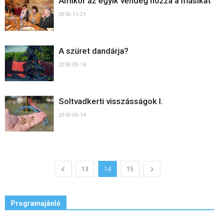
Amikor az egyik vendég hozza a másikat
2018-11-21
A szüret dandárja?
2018-09-14
Soltvadkerti visszásságok I.
2018-09-14
13
14
15
Programajánló