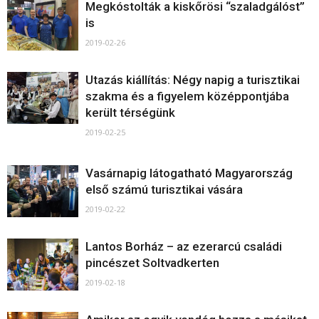
Megkóstolták a kiskőrösi “szaladgálóst”
is
2019-02-26
Utazás kiállítás: Négy napig a turisztikai
szakma és a figyelem középpontjába
került térségünk
2019-02-25
Vasárnapig látogatható Magyarország
első számú turisztikai vására
2019-02-22
Lantos Borház – az ezerarcú családi
pincészet Soltvadkerten
2019-02-18