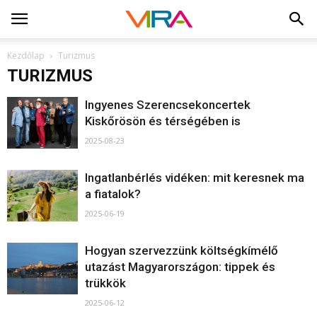
Kezdőlap
Turizmus
TURIZMUS
Ingyenes Szerencsekoncertek
Kiskőrösön és térségében is
2025-08-23
Ingatlanbérlés vidéken: mit keresnek ma
a fiatalok?
2025-06-19
Hogyan szervezzünk költségkímélő
utazást Magyarországon: tippek és
trükkök
2025-06-12