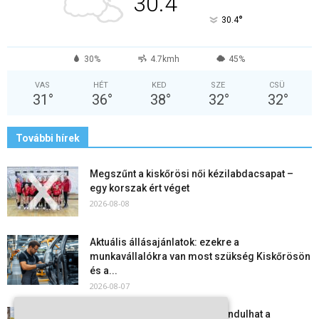
30.4
°
30.4
30%
4.7kmh
45%
VAS
HÉT
KED
SZE
CSÜ
31
°
36
°
38
°
32
°
32
°
További hírek
Megszűnt a kiskőrösi női kézilabdacsapat –
egy korszak ért véget
2026-08-08
Aktuális állásajánlatok: ezekre a
munkavállalókra van most szükség Kiskőrösön
és a...
2026-08-07
Vitézy Dávid: már ősszel újraindulhat a