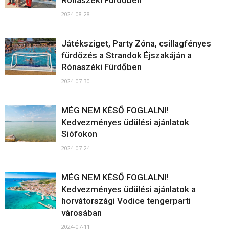
Rónaszéki Fürdőben
2024-08-28
Játéksziget, Party Zóna, csillagfényes
fürdőzés a Strandok Éjszakáján a
Rónaszéki Fürdőben
2024-07-30
MÉG NEM KÉSŐ FOGLALNI!
Kedvezményes üdülési ajánlatok
Siófokon
2024-07-24
MÉG NEM KÉSŐ FOGLALNI!
Kedvezményes üdülési ajánlatok a
horvátországi Vodice tengerparti
városában
2024-07-11