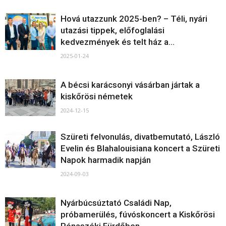
Hová utazzunk 2025-ben? – Téli, nyári
utazási tippek, előfoglalási
kedvezmények és telt ház a...
2025-01-24
A bécsi karácsonyi vásárban jártak a
kiskőrösi németek
2024-12-15
Szüreti felvonulás, divatbemutató, László
Evelin és Blahalouisiana koncert a Szüreti
Napok harmadik napján
2024-09-03
Nyárbúcsúztató Családi Nap,
próbamerülés, fúvóskoncert a Kiskőrösi