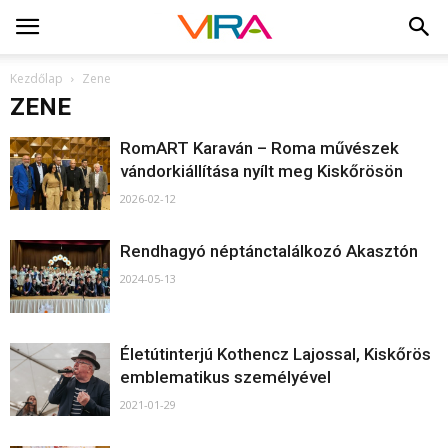
Kezdőlap
Zene
ZENE
RomART Karaván – Roma művészek
vándorkiállítása nyílt meg Kiskőrösön
2026-02-12
Rendhagyó néptánctalálkozó Akasztón
2024-05-13
Életútinterjú Kothencz Lajossal, Kiskőrös
emblematikus személyével
2021-01-29