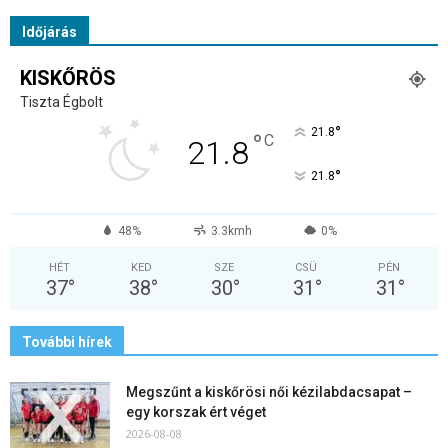
Időjárás
KISKŐRÖS
Tiszta Égbolt
°
21.8
°
C
21.8
°
21.8
48%
3.3kmh
0%
HÉT
KED
SZE
CSÜ
PÉN
37
°
38
°
30
°
31
°
31
°
További hírek
Megszűnt a kiskőrösi női kézilabdacsapat –
egy korszak ért véget
2026-08-08