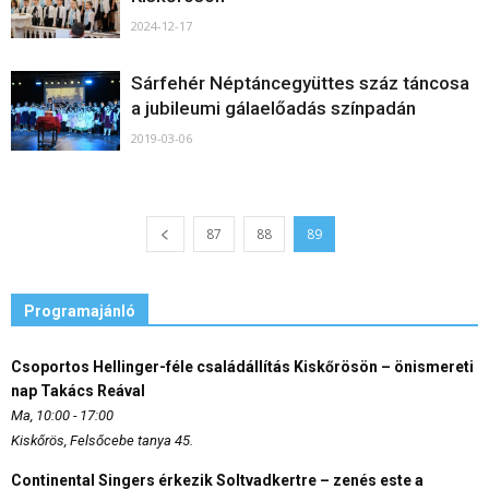
2024-12-17
Sárfehér Néptáncegyüttes száz táncosa
a jubileumi gálaelőadás színpadán
2019-03-06
87
88
89
Programajánló
Csoportos Hellinger-féle családállítás Kiskőrösön – önismereti
nap Takács Reával
Ma, 10:00 - 17:00
Kiskőrös, Felsőcebe tanya 45.
Continental Singers érkezik Soltvadkertre – zenés este a