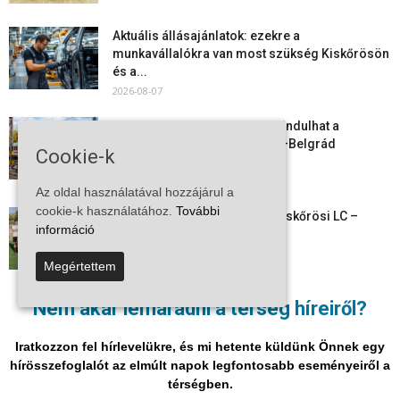
Aktuális állásajánlatok: ezekre a
munkavállalókra van most szükség Kiskőrösön
és a...
2026-08-07
Vitézy Dávid: már ősszel újraindulhat a
személyszállítás a Budapest–Belgrád
Cookie-k
vasútvonalon
2026-08-06
Az oldal használatával hozzájárul a
cookie-k használatához.
További
Megkezdte a felkészülést a Kiskőrösi LC –
információ
együtt maradt a keret,...
2026-08-06
Megértettem
Mi történik Európa felett? Ezért nem tud
Nem akar lemaradni a térség híreiről?
szabadulni a kontinens a...
2026-08-05
Iratkozzon fel hírlevelükre, és mi hetente küldünk Önnek egy
hírösszefoglalót az elmúlt napok legfontosabb eseményeiről a
térségben.