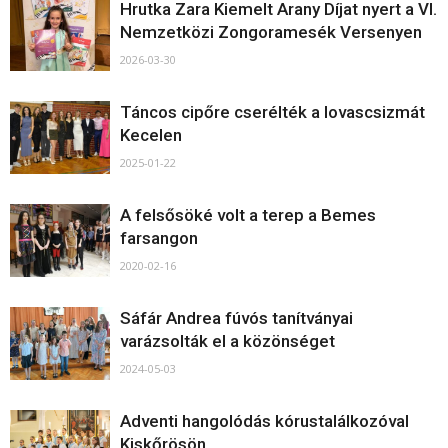
Hrutka Zara Kiemelt Arany Díjat nyert a VI.
Nemzetközi Zongoramesék Versenyen
2026-03-30
Táncos cipőre cserélték a lovascsizmát
Kecelen
2025-01-22
A felsősöké volt a terep a Bemes
farsangon
2020-02-16
Sáfár Andrea fúvós tanítványai
varázsolták el a közönséget
2024-05-03
Adventi hangolódás kórustalálkozóval
Kiskőrösön