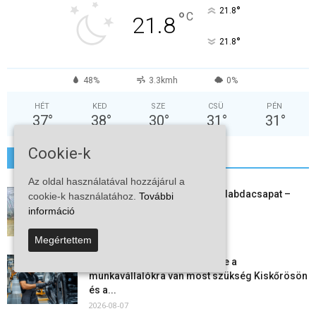
°
21.8
°
C
21.8
°
21.8
48%
3.3kmh
0%
HÉT
KED
SZE
CSÜ
PÉN
37
°
38
°
30
°
31
°
31
°
Cookie-k
További hírek
Az oldal használatával hozzájárul a
Megszűnt a kiskőrösi női kézilabdacsapat –
cookie-k használatához.
További
egy korszak ért véget
információ
2026-08-08
Megértettem
Aktuális állásajánlatok: ezekre a
munkavállalókra van most szükség Kiskőrösön
és a...
2026-08-07