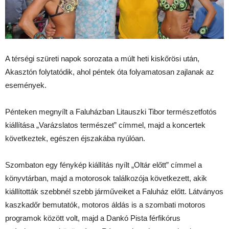
A térségi szüreti napok sorozata a múlt heti kiskőrösi után,
Akasztón folytatódik, ahol péntek óta folyamatosan zajlanak az
események.
Pénteken megnyílt a Faluházban Litauszki Tibor természetfotós
kiállítása „Varázslatos természet” címmel, majd a koncertek
következtek, egészen éjszakába nyúlóan.
Szombaton egy fénykép kiállítás nyílt „Oltár előtt” címmel a
könyvtárban, majd a motorosok találkozója következett, akik
kiállították szebbnél szebb járműveiket a Faluház előtt. Látványos
kaszkadőr bemutatók, motoros áldás is a szombati motoros
programok között volt, majd a Dankó Pista férfikórus