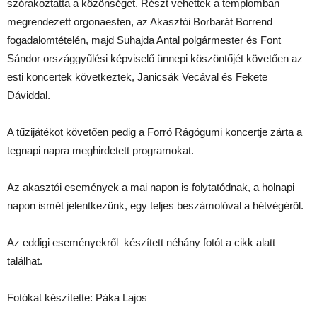
szórakoztatta a közönséget. Részt vehettek a templomban
megrendezett orgonaesten, az Akasztói Borbarát Borrend
fogadalomtételén, majd Suhajda Antal polgármester és Font
Sándor országgyűlési képviselő ünnepi köszöntőjét követően az
esti koncertek következtek, Janicsák Vecával és Fekete
Dáviddal.
A tűzijátékot követően pedig a Forró Rágógumi koncertje zárta a
tegnapi napra meghirdetett programokat.
Az akasztói események a mai napon is folytatódnak, a holnapi
napon ismét jelentkezünk, egy teljes beszámolóval a hétvégéről.
Az eddigi eseményekről készített néhány fotót a cikk alatt
találhat.
Fotókat készítette: Páka Lajos