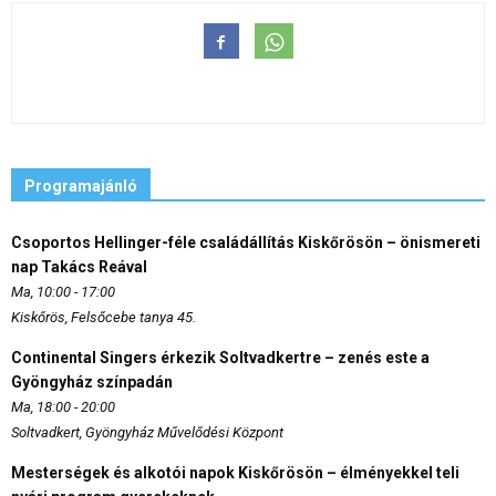
Programajánló
Csoportos Hellinger-féle családállítás Kiskőrösön – önismereti
nap Takács Reával
Ma, 10:00 - 17:00
Kiskőrös, Felsőcebe tanya 45.
Continental Singers érkezik Soltvadkertre – zenés este a
Gyöngyház színpadán
Ma, 18:00 - 20:00
Soltvadkert, Gyöngyház Művelődési Központ
Mesterségek és alkotói napok Kiskőrösön – élményekkel teli