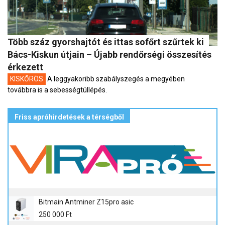
Több száz gyorshajtót és ittas sofőrt szűrtek ki
Bács-Kiskun útjain – Újabb rendőrségi összesítés
érkezett
KISKŐRÖS
A leggyakoribb szabályszegés a megyében
továbbra is a sebességtúllépés.
Friss apróhirdetések a térségből
Bitmain Antminer Z15pro asic
250 000 Ft