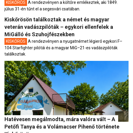
KISKŐRÖS
A rendezvényen a költőre emlékeztek, aki 1849.
július 31-én tűnt el a segesvári csatában.
Kiskőrösön találkoztak a német és magyar
veterán vadászpilóták – egykori ellenfelek a
MiGálló és Szuhojfészekben
KISKŐRÖS
A rendezvényen a nyugatnémet légierő egykori F–
104 Starfighter pilótái és a magyar MiG–21-es vadászpilóták
találkoztak.
Hatévesen megálmodta, mára valóra vált – A
Petőfi Tanya és a Volámacser Pihenő története