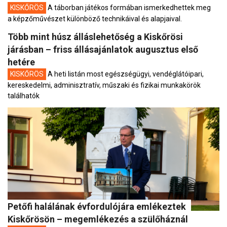
KISKŐRÖS
A táborban játékos formában ismerkedhettek meg
a képzőművészet különböző technikáival és alapjaival.
Több mint húsz álláslehetőség a Kiskőrösi
járásban – friss állásajánlatok augusztus első
hetére
KISKŐRÖS
A heti listán most egészségügyi, vendéglátóipari,
kereskedelmi, adminisztratív, műszaki és fizikai munkakörök
találhatók
Petőfi halálának évfordulójára emlékeztek
Kiskőrösön – megemlékezés a szülőháznál