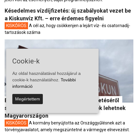
Késedelmes vízdíjfizetés: új szabályokat vezet be
a Kiskunvíz Kft. – erre érdemes figyelni
KISKŐRÖS
A cél az, hogy csökkenjen a lejárt víz- és csatornadíj-
tartozások száma
Cookie-k
Az oldal használatával hozzájárul a
cookie-k használatához.
További
információ
Megértettem
Benyújtották a vármegyék megszüntetéséről
szóló törvényjavaslatot – újra megyék lehetnek
Magyarországon
KISKŐRÖS
A kormány benyújtotta az Országgyűlésnek azt a
törvényjavaslatot, amely megszüntetné a vármegye elnevezést.