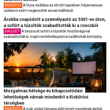
KISKŐRÖS
A Duna vízállása az elmúlt napokban folyamatosan
csökkent ezért megkezdték annak leállítását.
Árokba csapódott a személyautó az 5301-es úton,
a sofőrt a tűzoltók szabadították ki a roncsból
BALESET
A beszorult sofőrt a tűzoltók feszítővágóval
szabadították ki, majd mentőhelikopterrel szállították kórházba.
Mozgalmas hétvége és kikapcsolódási
lehetőségek várnak mindenkit a Kiskőrösi
térségben
KISKŐRÖS
A nyár utolsó hónapja előtt ismét megtelnek élettel