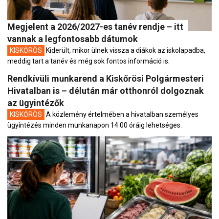
Megjelent a 2026/2027-es tanév rendje – itt
vannak a legfontosabb dátumok
KISKŐRÖS
Kiderült, mikor ülnek vissza a diákok az iskolapadba,
meddig tart a tanév és még sok fontos információ is.
Rendkívüli munkarend a Kiskőrösi Polgármesteri
Hivatalban is – délután már otthonról dolgoznak
az ügyintézők
KISKŐRÖS
A közlemény értelmében a hivatalban személyes
ügyintézés minden munkanapon 14:00 óráig lehetséges.