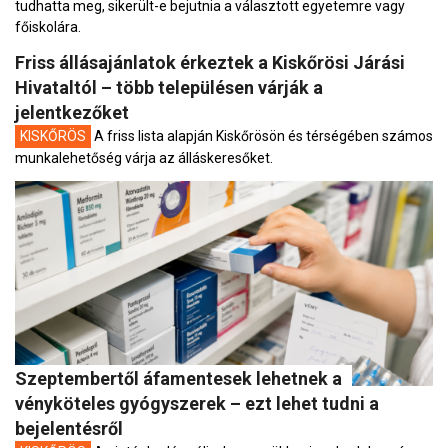
tudhatta meg, sikerült-e bejutnia a választott egyetemre vagy
főiskolára.
Friss állásajánlatok érkeztek a Kiskőrösi Járási
Hivataltól – több településen várják a
jelentkezőket
KISKŐRÖS
A friss lista alapján Kiskőrösön és térségében számos
munkalehetőség várja az álláskeresőket.
Szeptembertől áfamentesek lehetnek a
vényköteles gyógyszerek – ezt lehet tudni a
bejelentésről