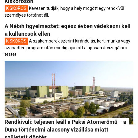
Kiskőrösön
KISKŐRÖS
Kevesen tudják, hogy a hely mögött egy rendkívül
személyes történet áll.
A Nébih figyelmeztet: egész évben védekezni kell
a kullancsok ellen
KISKŐRÖS
A szakemberek szerint kirándulás, kerti munka vagy
szabadtéri program után mindig ajánlott alaposan átvizsgálni a
testet
Rendkívüli: teljesen leáll a Paksi Atomerőmű – a
Duna történelmi alacsony vízállása miatt
született döntés