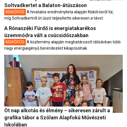
Soltvadkertet a Balaton-átúszáson
KISKŐRÖS
A hivatalos eredménylista alapján Kiskőrösről tíz,
míg Soltvadkertről öt úszó teljesítette sikeresen a távot.
A Rónaszéki Fürdő is energiatakarékos
üzemmódra vált a csúcsidőszakban
KISKŐRÖS
A közlemény alapján meghatározott idősávban több
nagy energiaigényű berendezést kikapcsolnak.
Öt nap alkotás és élmény – sikeresen zárult a
grafika tábor a Szólam Alapfokú Művészeti
Iskolában