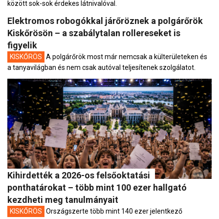
között sok-sok érdekes látnivalóval.
Elektromos robogókkal járőröznek a polgárőrök
Kiskőrösön – a szabálytalan rollereseket is
figyelik
KISKŐRÖS
A polgárőrök most már nemcsak a külterületeken és
a tanyavilágban és nem csak autóval teljesítenek szolgálatot.
Kihirdették a 2026-os felsőoktatási
ponthatárokat – több mint 100 ezer hallgató
kezdheti meg tanulmányait
KISKŐRÖS
Országszerte több mint 140 ezer jelentkező