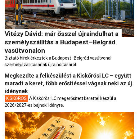
Vitézy Dávid: már ősszel újraindulhat a
személyszállítás a Budapest–Belgrád
vasútvonalon
Biztató hírek érkeztek a Budapest–Belgrád vasútvonal
személyszállításának újraindításáról.
Megkezdte a felkészülést a Kiskőrösi LC – együtt
maradt a keret, több erősítéssel vágnak neki az új
idénynek
KISKŐRÖS
A Kiskőrösi LC megerősített kerettel készül a
2026/2027-es bajnoki idényre.