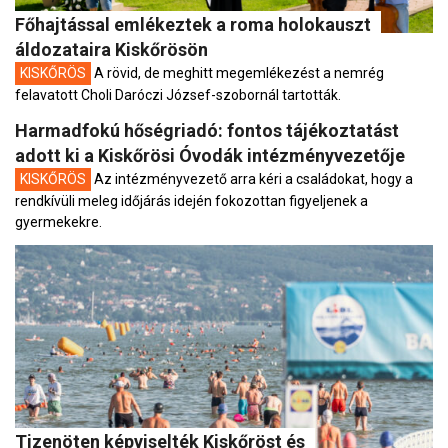
Főhajtással emlékeztek a roma holokauszt
áldozataira Kiskőrösön
KISKŐRÖS
A rövid, de meghitt megemlékezést a nemrég
felavatott Choli Daróczi József-szobornál tartották.
Harmadfokú hőségriadó: fontos tájékoztatást
adott ki a Kiskőrösi Óvodák intézményvezetője
KISKŐRÖS
Az intézményvezető arra kéri a családokat, hogy a
rendkívüli meleg időjárás idején fokozottan figyeljenek a
gyermekekre.
Tizenöten képviselték Kiskőröst és