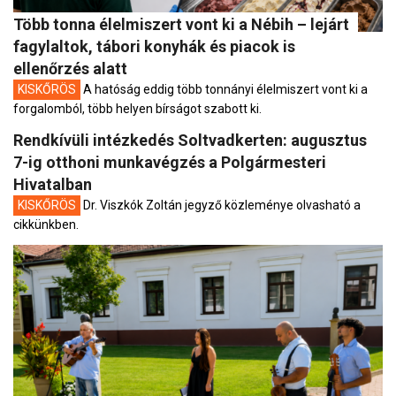
Több tonna élelmiszert vont ki a Nébih – lejárt
fagylaltok, tábori konyhák és piacok is
ellenőrzés alatt
KISKŐRÖS
A hatóság eddig több tonnányi élelmiszert vont ki a
forgalomból, több helyen bírságot szabott ki.
Rendkívüli intézkedés Soltvadkerten: augusztus
7-ig otthoni munkavégzés a Polgármesteri
Hivatalban
KISKŐRÖS
Dr. Viszkók Zoltán jegyző közleménye olvasható a
cikkünkben.