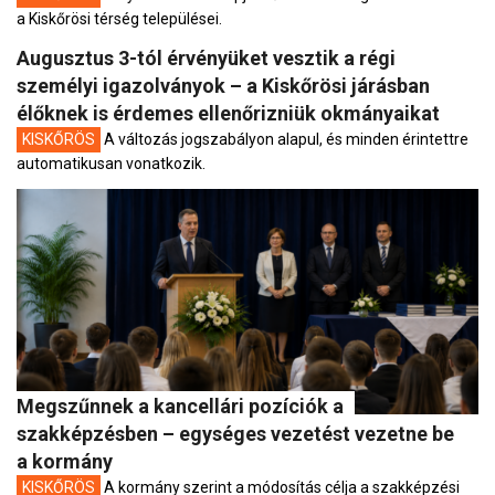
a Kiskőrösi térség települései.
Augusztus 3-tól érvényüket vesztik a régi
személyi igazolványok – a Kiskőrösi járásban
élőknek is érdemes ellenőrizniük okmányaikat
KISKŐRÖS
A változás jogszabályon alapul, és minden érintettre
automatikusan vonatkozik.
Megszűnnek a kancellári pozíciók a
szakképzésben – egységes vezetést vezetne be
a kormány
KISKŐRÖS
A kormány szerint a módosítás célja a szakképzési