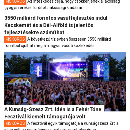
KISKŐRÖS
Az intézkedés célja, hogy csökkenjenek a lakosság
gyógyszerekre fordított lakossági kiadásai.
3550 milliárd forintos vasútfejlesztés indul –
Kecskemét és a Dél-Alföld is jelentős
fejlesztésekre számíthat
KISKŐRÖS
A következő tíz évben összesen 3550 milliárd
forintból újulhat meg a magyar vasúti közlekedés.
A Kunság-Szesz Zrt. idén is a FehérTóne
Fesztivál kiemelt támogatója volt
KISKŐRÖS
A fesztivál egyik támogatója a Kunságszesz Zrt is
jelen volt az eseményen, saját programhelyszínen.