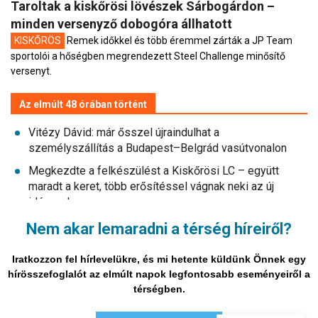
Taroltak a kiskőrösi lövészek Sárbogárdon –
minden versenyző dobogóra állhatott
KISKŐRÖS
Remek időkkel és több éremmel zárták a JP Team
sportolói a hőségben megrendezett Steel Challenge minősítő
versenyt.
Az elmúlt 48 órában történt
Vitézy Dávid: már ősszel újraindulhat a
személyszállítás a Budapest–Belgrád vasútvonalon
Megkezdte a felkészülést a Kiskőrösi LC – együtt
maradt a keret, több erősítéssel vágnak neki az új
idénynek
Mi történik Európa felett? Ezért nem tud szabadulni a
Nem akar lemaradni a térség híreiről?
kontinens a brutális hőségtől
Iratkozzon fel hírlevelükre, és mi hetente küldünk Önnek egy
KORÁBBI HÍREINK
hírösszefoglalót az elmúlt napok legfontosabb eseményeiről a
térségben.