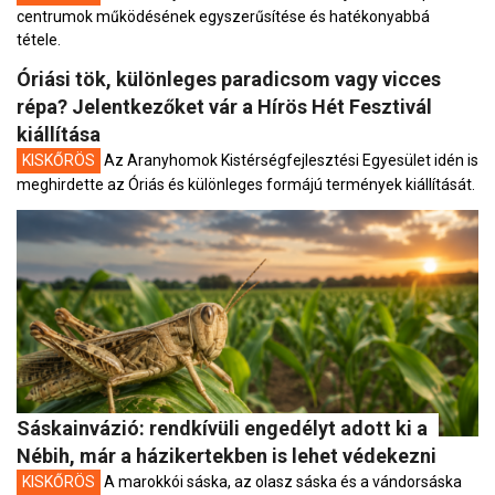
centrumok működésének egyszerűsítése és hatékonyabbá
tétele.
Óriási tök, különleges paradicsom vagy vicces
répa? Jelentkezőket vár a Hírös Hét Fesztivál
kiállítása
KISKŐRÖS
Az Aranyhomok Kistérségfejlesztési Egyesület idén is
meghirdette az Óriás és különleges formájú termények kiállítását.
Sáskainvázió: rendkívüli engedélyt adott ki a
Nébih, már a házikertekben is lehet védekezni
KISKŐRÖS
A marokkói sáska, az olasz sáska és a vándorsáska