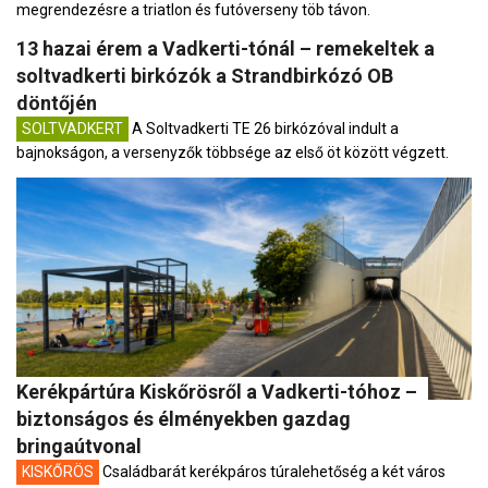
megrendezésre a triatlon és futóverseny töb távon.
13 hazai érem a Vadkerti-tónál – remekeltek a
soltvadkerti birkózók a Strandbirkózó OB
döntőjén
SOLTVADKERT
A Soltvadkerti TE 26 birkózóval indult a
bajnokságon, a versenyzők többsége az első öt között végzett.
Kerékpártúra Kiskőrösről a Vadkerti-tóhoz –
biztonságos és élményekben gazdag
bringaútvonal
KISKŐRÖS
Családbarát kerékpáros túralehetőség a két város