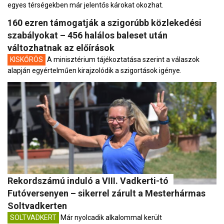
egyes térségekben már jelentős károkat okozhat.
160 ezren támogatják a szigorúbb közlekedési
szabályokat – 456 halálos baleset után
változhatnak az előírások
KISKŐRÖS
A minisztérium tájékoztatása szerint a válaszok
alapján egyértelműen kirajzolódik a szigortások igénye.
Rekordszámú induló a VIII. Vadkerti-tó
Futóversenyen – sikerrel zárult a Mesterhármas
Soltvadkerten
SOLTVADKERT
Már nyolcadik alkalommal került