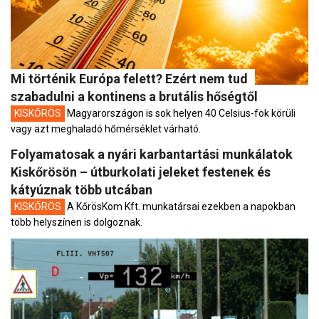
Mi történik Európa felett? Ezért nem tud
szabadulni a kontinens a brutális hőségtől
KISKŐRÖS
Magyarországon is sok helyen 40 Celsius-fok körüli
vagy azt meghaladó hőmérséklet várható.
Folyamatosak a nyári karbantartási munkálatok
Kiskőrösön – útburkolati jeleket festenek és
kátyúznak több utcában
KISKŐRÖS
A KőrösKom Kft. munkatársai ezekben a napokban
több helyszínen is dolgoznak.