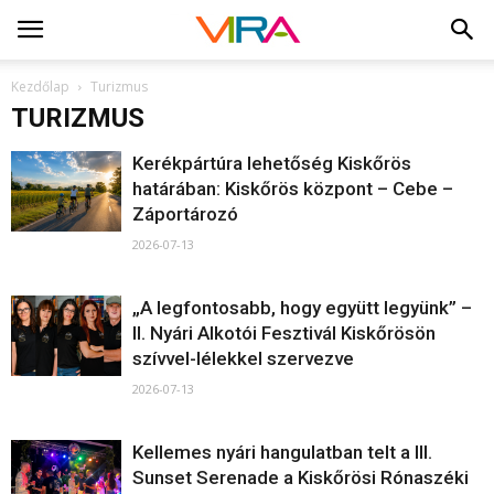
Kezdőlap
Turizmus
TURIZMUS
Kerékpártúra lehetőség Kiskőrös
határában: Kiskőrös központ – Cebe –
Záportározó
2026-07-13
„A legfontosabb, hogy együtt legyünk” –
II. Nyári Alkotói Fesztivál Kiskőrösön
szívvel-lélekkel szervezve
2026-07-13
Kellemes nyári hangulatban telt a III.
Sunset Serenade a Kiskőrösi Rónaszéki