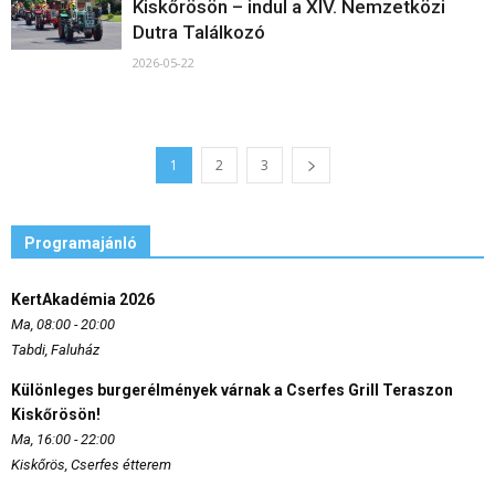
Kiskőrösön – indul a XIV. Nemzetközi
Dutra Találkozó
2026-05-22
1
2
3
Programajánló
KertAkadémia 2026
Ma, 08:00 - 20:00
Tabdi, Faluház
Különleges burgerélmények várnak a Cserfes Grill Teraszon
Kiskőrösön!
Ma, 16:00 - 22:00
Kiskőrös, Cserfes étterem