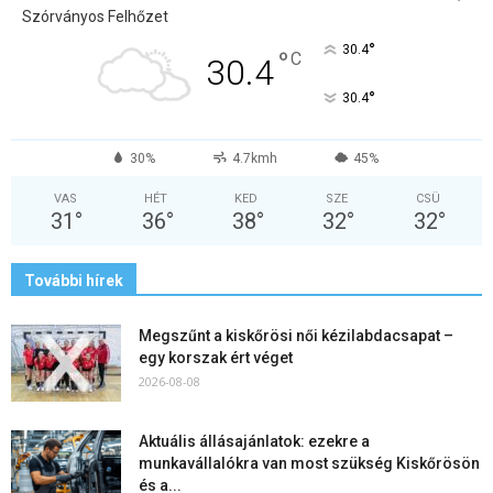
Szórványos Felhőzet
°
30.4
°
C
30.4
°
30.4
30%
4.7kmh
45%
VAS
HÉT
KED
SZE
CSÜ
31
°
36
°
38
°
32
°
32
°
További hírek
Megszűnt a kiskőrösi női kézilabdacsapat –
egy korszak ért véget
2026-08-08
Aktuális állásajánlatok: ezekre a
munkavállalókra van most szükség Kiskőrösön
és a...