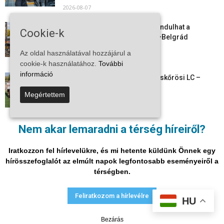
2026-08-07
Vitézy Dávid: már ősszel újraindulhat a
Cookie-k
személyszállítás a Budapest–Belgrád
vasútvonalon
Az oldal használatával hozzájárul a
2026-08-06
cookie-k használatához.
További
információ
Megkezdte a felkészülést a Kiskőrösi LC –
együtt maradt a keret,...
Megértettem
2026-08-06
Mi történik Európa felett? Ezért nem tud
Nem akar lemaradni a térség híreiről?
szabadulni a kontinens a...
2026-08-05
Iratkozzon fel hírlevelükre, és mi hetente küldünk Önnek egy
hírösszefoglalót az elmúlt napok legfontosabb eseményeiről a
térségben.
Adatvédelmi nyilatkozat
Médiaajánlat
Impresszum
Feliratkozom a hírlevélre
HU
© Vira Média Kft.
Bezárás