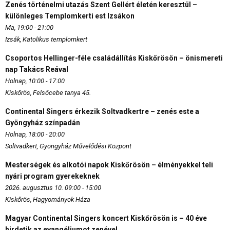
Zenés történelmi utazás Szent Gellért életén keresztül –
különleges Templomkerti est Izsákon
Ma, 19:00 - 21:00
Izsák, Katolikus templomkert
Csoportos Hellinger-féle családállítás Kiskőrösön – önismereti
nap Takács Reával
Holnap, 10:00 - 17:00
Kiskőrös, Felsőcebe tanya 45.
Continental Singers érkezik Soltvadkertre – zenés este a
Gyöngyház színpadán
Holnap, 18:00 - 20:00
Soltvadkert, Gyöngyház Művelődési Központ
Mesterségek és alkotói napok Kiskőrösön – élményekkel teli
nyári program gyerekeknek
2026. augusztus 10. 09:00 - 15:00
Kiskőrös, Hagyományok Háza
Magyar Continental Singers koncert Kiskőrösön is – 40 éve
hirdetik az evangéliumot zenével