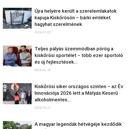
Újra helyére került a szerelemlakatok
kapuja Kiskőrösön – bárki emléket
hagyhat szerelmének
2026-07-03
Teljes pályás üzemmódban pörög a
kiskőrösi sportélet – több ezer sportoló
és új fejlesztések...
2026-06-18
Kiskőrösi siker országos szinten – az Év
Innovációja 2026 lett a Mátyás Keserű
alkoholmentes...
2026-05-27
A magyar legendák hétvégéje kezdődik