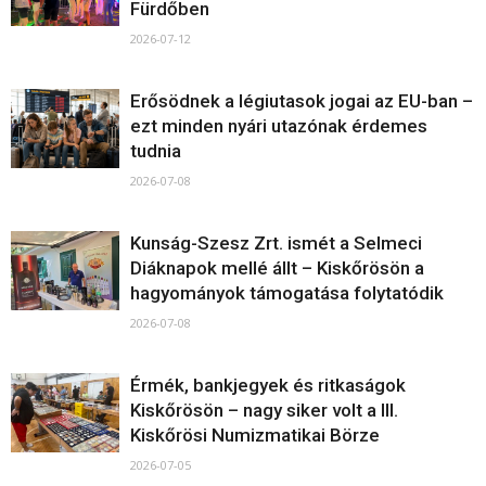
Fürdőben
2026-07-12
Erősödnek a légiutasok jogai az EU-ban –
ezt minden nyári utazónak érdemes
tudnia
2026-07-08
Kunság-Szesz Zrt. ismét a Selmeci
Diáknapok mellé állt – Kiskőrösön a
hagyományok támogatása folytatódik
2026-07-08
Érmék, bankjegyek és ritkaságok
Kiskőrösön – nagy siker volt a III.
Kiskőrösi Numizmatikai Börze
2026-07-05