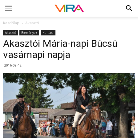
Kezdőlap
Akasztó
Akasztó
Események
Kultúra
Akasztói Mária-napi Búcsú
vasárnapi napja
2016-09-12