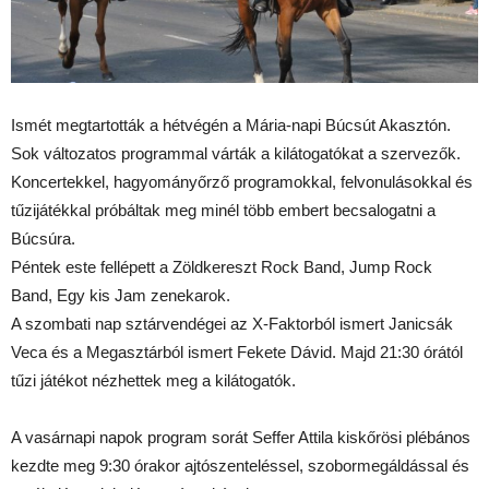
Ismét megtartották a hétvégén a Mária-napi Búcsút Akasztón.
Sok változatos programmal várták a kilátogatókat a szervezők.
Koncertekkel, hagyományőrző programokkal, felvonulásokkal és
tűzijátékkal próbáltak meg minél több embert becsalogatni a
Búcsúra.
Péntek este fellépett a Zöldkereszt Rock Band, Jump Rock
Band, Egy kis Jam zenekarok.
A szombati nap sztárvendégei az X-Faktorból ismert Janicsák
Veca és a Megasztárból ismert Fekete Dávid. Majd 21:30 órától
tűzi játékot nézhettek meg a kilátogatók.
A vasárnapi napok program sorát Seffer Attila kiskőrösi plébános
kezdte meg 9:30 órakor ajtószenteléssel, szobormegáldással és