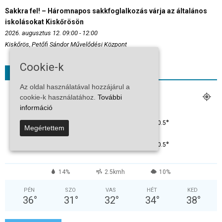
Sakkra fel! – Háromnapos sakkfoglalkozás várja az általános
iskolásokat Kiskőrösön
2026. augusztus 12. 09:00 - 12:00
Kiskőrös, Petőfi Sándor Művelődési Központ
Cookie-k
Időjárás
Az oldal használatával hozzájárul a
KISKŐRÖS
cookie-k használatához.
További
információ
Tiszta Égbolt
°
40.5
°
C
40.5
Megértettem
°
40.5
14%
2.5kmh
10%
PÉN
SZO
VAS
HÉT
KED
36
°
31
°
32
°
34
°
38
°