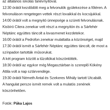
az általános iskolás tanévnyitóval.
12:30 órától kezdődött meg a felvonulók gyülekezése a főtéren. A
felvonuláson rengetegen vettek részt lovaikkal és kocsijukkal.
14:00 órától volt a megnyitó ünnepsége a szüreti felvonulásnak.
Kisbíró Citera zenekar vett részt a megnyitón és a Sárfehér
Néptánc együttes táncolt a lovasmenet kezdetekor.
16:00 órától a Pedrofon zenekar mulattatta a közönséget, majd
17:30 órától ismét a Sárfehér Néptánc együttes táncolt, de most a
színpadon tartották műsorukat.
A két program között a tűzoltókat köszöntötték.
18:30 órától az egykor még Megasztárban is szereplő Kökény
Attila volt a nap sztárvendége.
19:30 órától Németh Antal és Szekeres Mihály tartott Utcabált.
A hangulat persze ismét remek volt a mulatós zenének
köszönhetően.
Fotók:
Páka Lajos