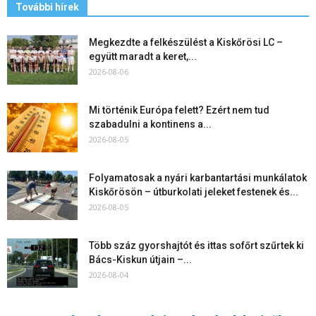
További hírek
Megkezdte a felkészülést a Kiskőrösi LC –
együtt maradt a keret,...
2026-08-06
Mi történik Európa felett? Ezért nem tud
szabadulni a kontinens a...
2026-08-05
Folyamatosak a nyári karbantartási munkálatok
Kiskőrösön – útburkolati jeleket festenek és...
2026-08-05
Több száz gyorshajtót és ittas sofőrt szűrtek ki
Bács-Kiskun útjain –...
2026-08-04
Elektronikus nyugtaadat-szolgáltatás: négy