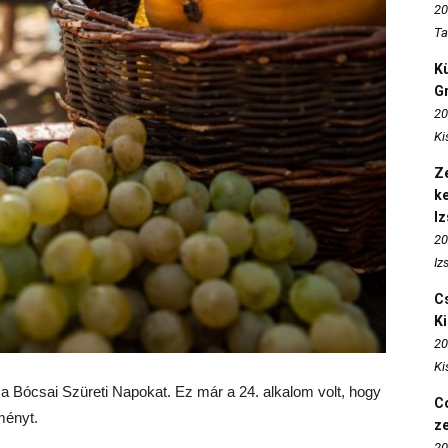
20
Ta
K
Gr
20
Ki
Ze
k
I
20
Iz
Cs
K
20
Ki
 Bócsai Szüreti Napokat. Ez már a 24. alkalom volt, hogy
Co
ményt.
z
20