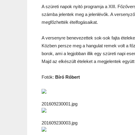
A szüreti napok nyitó programja a XIII. Főzőv
számba jelentek meg a jelenlévők. A versenyzők
megfőzhették ételfogásaikat.
A versenyre benevezettek sok-sok fajta ételeket 
Közben persze meg a hangulat remek volt a fő
borok, ami a legjobban illik egy szüreti napi e
Majd az elkészült ételeket a megjelentek együtt 
Fotók:
Bíró Róbert
201609230001.jpg
201609230003.jpg