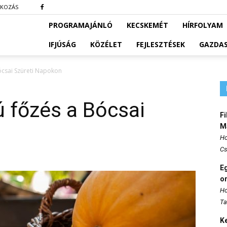
TKOZÁS
PROGRAMAJÁNLÓ
KECSKEMÉT
HÍRFOLYAM
IFJÚSÁG
KÖZÉLET
FEJLESZTÉSEK
GAZDA
ócsai Szüreti Napokon
 főzés a Bócsai
Fi
M
Ho
Cs
E
o
Ho
Ta
K