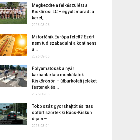
Megkezdte a felkészülést a
Kiskőrösi LC – együtt maradt a
keret,...
2026-08-06
Mi történik Európa felett? Ezért
nem tud szabadulni a kontinens
a...
2026-08-05
Folyamatosak a nyári
karbantartási munkálatok
Kiskőrösön – útburkolati jeleket
festenek és...
2026-08-05
Több száz gyorshajtót és ittas
sofőrt szűrtek ki Bács-Kiskun
útjain –...
2026-08-04