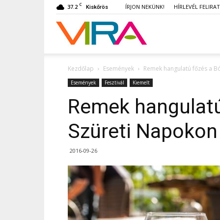
C
37.2
ÍRJON NEKÜNK!
HÍRLEVÉL FELIRA
Kiskőrös
VIRA
Kezdőlap
Események
Remek hangulatú főzés a B
Események
Fesztivál
Kiemelt
Remek hangulatú
Szüreti Napokon
2016-09-26