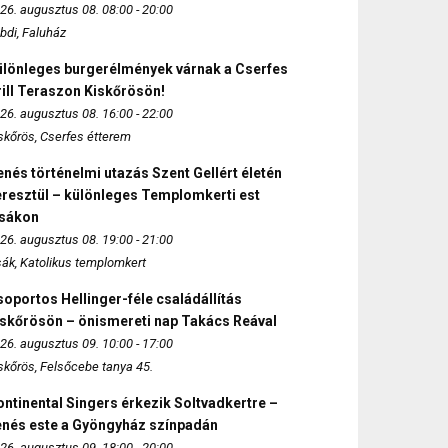
26. augusztus 08. 08:00 - 20:00
bdi, Faluház
ülönleges burgerélmények várnak a Cserfes
ill Teraszon Kiskőrösön!
26. augusztus 08. 16:00 - 22:00
skőrös, Cserfes étterem
nés történelmi utazás Szent Gellért életén
eresztül – különleges Templomkerti est
zsákon
26. augusztus 08. 19:00 - 21:00
sák, Katolikus templomkert
oportos Hellinger-féle családállítás
iskőrösön – önismereti nap Takács Reával
26. augusztus 09. 10:00 - 17:00
skőrös, Felsőcebe tanya 45.
ntinental Singers érkezik Soltvadkertre –
enés este a Gyöngyház színpadán
26. augusztus 09. 18:00 - 20:00