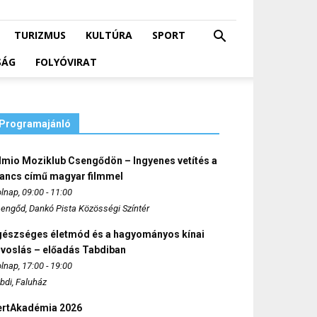
TURIZMUS
KULTÚRA
SPORT
SÁG
FOLYÓVIRAT
Programajánló
lmio Moziklub Csengődön – Ingyenes vetítés a
ancs című magyar filmmel
lnap, 09:00 - 11:00
engőd, Dankó Pista Közösségi Színtér
gészséges életmód és a hagyományos kínai
rvoslás – előadás Tabdiban
lnap, 17:00 - 19:00
bdi, Faluház
ertAkadémia 2026