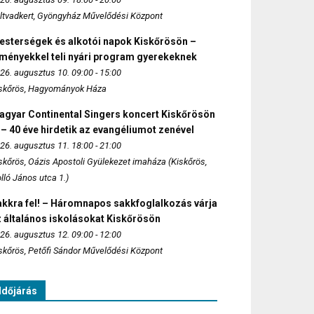
ltvadkert, Gyöngyház Művelődési Központ
esterségek és alkotói napok Kiskőrösön –
lményekkel teli nyári program gyerekeknek
26. augusztus 10. 09:00 - 15:00
skőrös, Hagyományok Háza
agyar Continental Singers koncert Kiskőrösön
 – 40 éve hirdetik az evangéliumot zenével
26. augusztus 11. 18:00 - 21:00
skőrös, Oázis Apostoli Gyülekezet imaháza (Kiskőrös,
lló János utca 1.)
akkra fel! – Háromnapos sakkfoglalkozás várja
 általános iskolásokat Kiskőrösön
26. augusztus 12. 09:00 - 12:00
skőrös, Petőfi Sándor Művelődési Központ
Időjárás