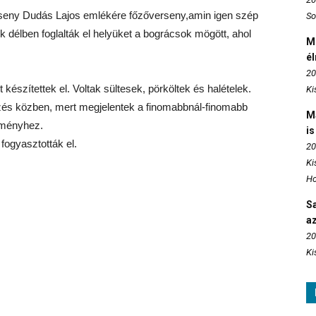
erseny Dudás Lajos emlékére főzőverseny,amin igen szép
So
 délben foglalták el helyüket a bográcsok mögött, ahol
M
é
20
készítettek el. Voltak sültesek, pörköltek és halételek.
Ki
zés közben, mert megjelentek a finomabbnál-finomabb
M
seményhez.
is
fogyasztották el.
20
Ki
Ho
S
az
20
Ki