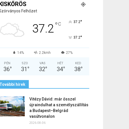
KISKŐRÖS
Szórványos Felhőzet
°
37.2
°
C
37.2
°
37.2
14%
2.2kmh
27%
PÉN
SZO
VAS
HÉT
KED
36
°
31
°
32
°
34
°
38
°
További hírek
Vitézy Dávid: már ősszel
újraindulhat a személyszállítás
a Budapest–Belgrád
vasútvonalon
2026-08-06