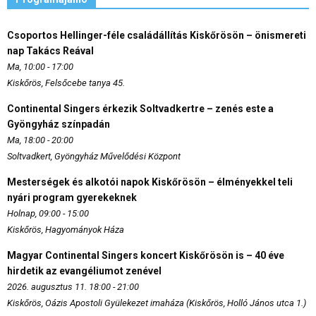
Csoportos Hellinger-féle családállítás Kiskőrösön – önismereti
nap Takács Reával
Ma, 10:00 - 17:00
Kiskőrös, Felsőcebe tanya 45.
Continental Singers érkezik Soltvadkertre – zenés este a
Gyöngyház színpadán
Ma, 18:00 - 20:00
Soltvadkert, Gyöngyház Művelődési Központ
Mesterségek és alkotói napok Kiskőrösön – élményekkel teli
nyári program gyerekeknek
Holnap, 09:00 - 15:00
Kiskőrös, Hagyományok Háza
Magyar Continental Singers koncert Kiskőrösön is – 40 éve
hirdetik az evangéliumot zenével
2026. augusztus 11. 18:00 - 21:00
Kiskőrös, Oázis Apostoli Gyülekezet imaháza (Kiskőrös, Holló János utca 1.)