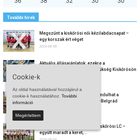
36
°
38
°
32
°
30
°
30
°
További hírek
Megszűnt a kiskőrösi női kézilabdacsapat –
egy korszak ért véget
2026-08-08
Aktuális állásajánlatok: ezekre a
munkavállalókra van most szükség Kiskőrösön
Cookie-k
és a...
2026-08-07
Az oldal használatával hozzájárul a
Vitézy Dávid: már ősszel újraindulhat a
cookie-k használatához.
További
személyszállítás a Budapest–Belgrád
információ
vasútvonalon
2026-08-06
Megértettem
Megkezdte a felkészülést a Kiskőrösi LC –
együtt maradt a keret,...
2026-08-06