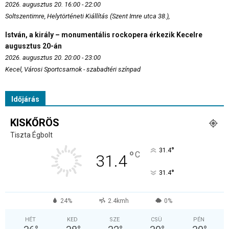
2026. augusztus 20. 16:00 - 22:00
Soltszentimre, Helytörténeti Kiállítás (Szent Imre utca 38.),
István, a király – monumentális rockopera érkezik Kecelre
augusztus 20-án
2026. augusztus 20. 20:00 - 23:00
Kecel, Városi Sportcsarnok - szabadtéri színpad
Időjárás
KISKŐRÖS
Tiszta Égbolt
°
31.4
°
C
31.4
°
31.4
24%
2.4kmh
0%
HÉT
KED
SZE
CSÜ
PÉN