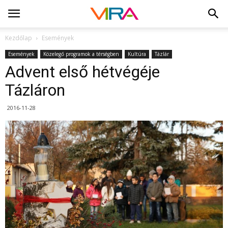
Kezdőlap
Események
Események
Közelegő programok a térségben
Kultúra
Tázlár
Advent első hétvégéje
Tázláron
2016-11-28