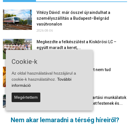
Vitézy Dávid: már ősszel újraindulhat a
személyszállítás a Budapest–Belgrád
vasútvonalon
2026-08-06
Megkezdte a felkészülést a Kiskőrösi LC –
együtt maradt a keret,...
2026-08-06
Cookie-k
Mi történik Európa felett? Ezért nem tud
Az oldal használatával hozzájárul a
szabadulni a kontinens a...
cookie-k használatához.
További
2026-08-05
információ
Megértettem
Folyamatosak a nyári karbantartási munkálatok
Kiskőrösön – útburkolati jeleket festenek és...
2026-08-05
Nem akar lemaradni a térség híreiről?
Több száz gyorshajtót és ittas sofőrt szűrtek ki