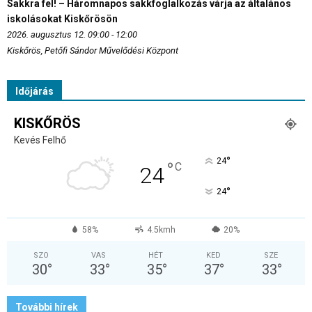
Sakkra fel! – Háromnapos sakkfoglalkozás várja az általános
iskolásokat Kiskőrösön
2026. augusztus 12. 09:00 - 12:00
Kiskőrös, Petőfi Sándor Művelődési Központ
Időjárás
KISKŐRÖS
Kevés Felhő
°
24
°
C
24
°
24
58%
4.5kmh
20%
SZO
VAS
HÉT
KED
SZE
30
°
33
°
35
°
37
°
33
°
További hírek