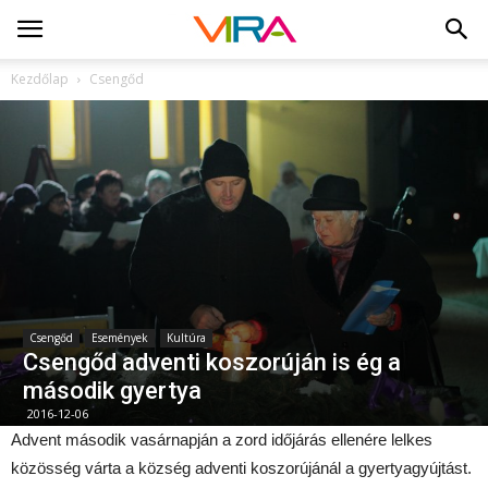
Kezdőlap
Csengőd
Csengőd
Események
Kultúra
Csengőd adventi koszorúján is ég a
második gyertya
2016-12-06
Advent második vasárnapján a zord időjárás ellenére lelkes
közösség várta a község adventi koszorújánál a gyertyagyújtást.