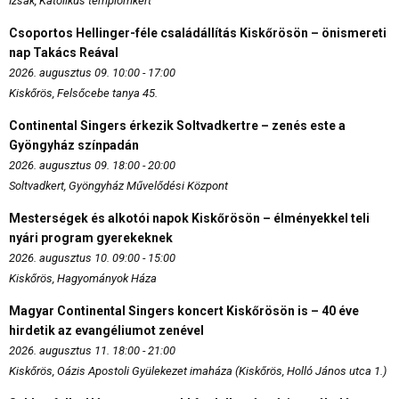
Izsák, Katolikus templomkert
Csoportos Hellinger-féle családállítás Kiskőrösön – önismereti
nap Takács Reával
2026. augusztus 09. 10:00 - 17:00
Kiskőrös, Felsőcebe tanya 45.
Continental Singers érkezik Soltvadkertre – zenés este a
Gyöngyház színpadán
2026. augusztus 09. 18:00 - 20:00
Soltvadkert, Gyöngyház Művelődési Központ
Mesterségek és alkotói napok Kiskőrösön – élményekkel teli
nyári program gyerekeknek
2026. augusztus 10. 09:00 - 15:00
Kiskőrös, Hagyományok Háza
Magyar Continental Singers koncert Kiskőrösön is – 40 éve
hirdetik az evangéliumot zenével
2026. augusztus 11. 18:00 - 21:00
Kiskőrös, Oázis Apostoli Gyülekezet imaháza (Kiskőrös, Holló János utca 1.)