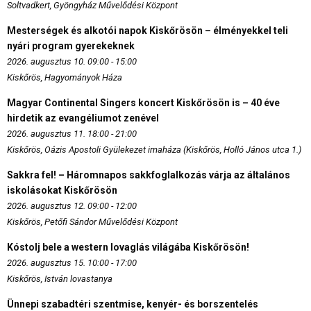
Soltvadkert, Gyöngyház Művelődési Központ
Mesterségek és alkotói napok Kiskőrösön – élményekkel teli
nyári program gyerekeknek
2026. augusztus 10. 09:00 - 15:00
Kiskőrös, Hagyományok Háza
Magyar Continental Singers koncert Kiskőrösön is – 40 éve
hirdetik az evangéliumot zenével
2026. augusztus 11. 18:00 - 21:00
Kiskőrös, Oázis Apostoli Gyülekezet imaháza (Kiskőrös, Holló János utca 1.)
Sakkra fel! – Háromnapos sakkfoglalkozás várja az általános
iskolásokat Kiskőrösön
2026. augusztus 12. 09:00 - 12:00
Kiskőrös, Petőfi Sándor Művelődési Központ
Kóstolj bele a western lovaglás világába Kiskőrösön!
2026. augusztus 15. 10:00 - 17:00
Kiskőrös, István lovastanya
Ünnepi szabadtéri szentmise, kenyér- és borszentelés