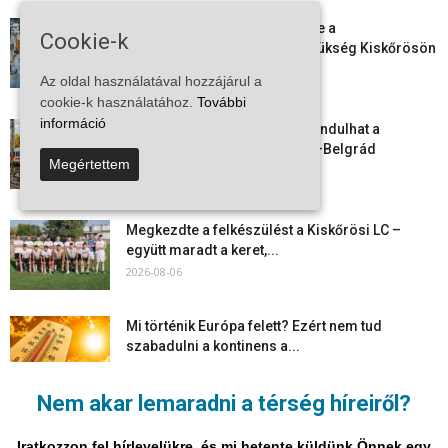
Aktuális állásajánlatok: ezekre a
Cookie-k
munkavállalókra van most szükség Kiskőrösön
és a...
Az oldal használatával hozzájárul a
2026-08-07
cookie-k használatához.
További
információ
Vitézy Dávid: már ősszel újraindulhat a
személyszállítás a Budapest–Belgrád
Megértettem
vasútvonalon
2026-08-06
Megkezdte a felkészülést a Kiskőrösi LC –
együtt maradt a keret,...
2026-08-06
Mi történik Európa felett? Ezért nem tud
szabadulni a kontinens a...
2026-08-05
Nem akar lemaradni a térség híreiről?
Folyamatosak a nyári karbantartási munkálatok
Kiskőrösön – útburkolati jeleket festenek és...
Iratkozzon fel hírlevelükre, és mi hetente küldünk Önnek egy