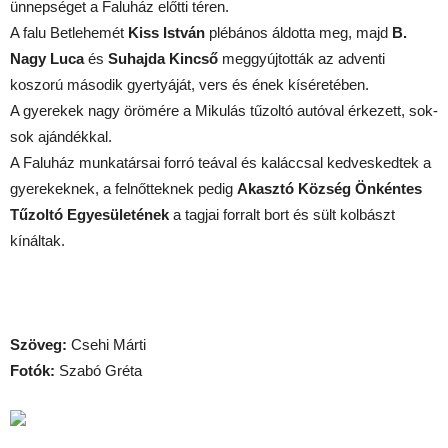
ünnepséget a Faluház előtti téren.
A falu Betlehemét
Kiss István
plébános áldotta meg, majd
B.
Nagy Luca
és
Suhajda Kincső
meggyújtották az adventi
koszorú második gyertyáját, vers és ének kíséretében.
A gyerekek nagy örömére a Mikulás tűzoltó autóval érkezett, sok-
sok ajándékkal.
A Faluház munkatársai forró teával és kaláccsal kedveskedtek a
gyerekeknek, a felnőtteknek pedig
Akasztó Község Önkéntes
Tűzoltó Egyesületének
a tagjai forralt bort és sült kolbászt
kínáltak.
Szöveg:
Csehi Márti
Fotók:
Szabó Gréta