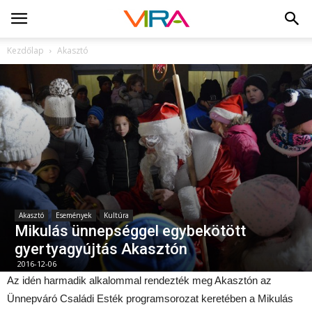
Kezdőlap
Akasztó
Akasztó
Események
Kultúra
Mikulás ünnepséggel egybekötött
gyertyagyújtás Akasztón
2016-12-06
Az idén harmadik alkalommal rendezték meg Akasztón az
Ünnepváró Családi Esték programsorozat keretében a Mikulás