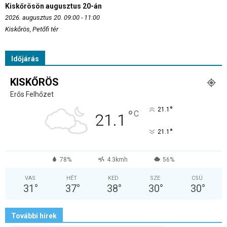
Kiskőrösön augusztus 20-án
2026. augusztus 20. 09:00 - 11:00
Kiskőrös, Petőfi tér
Időjárás
KISKŐRÖS
Erős Felhőzet
°
21.1
°
C
21.1
°
21.1
78%
4.3kmh
56%
VAS
HÉT
KED
SZE
CSÜ
31
°
37
°
38
°
30
°
30
°
További hírek