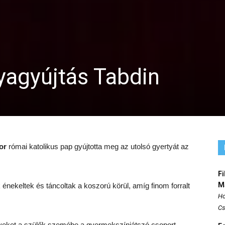
yagyújtás Tabdin
or
római katolikus pap gyújtotta meg az utolsó gyertyát az
Fi
M
nekeltek és táncoltak a koszorú körül, amíg finom forralt
Ho
Cs
nyeket a szülők szemébe a gyermekszínjátszó csoport