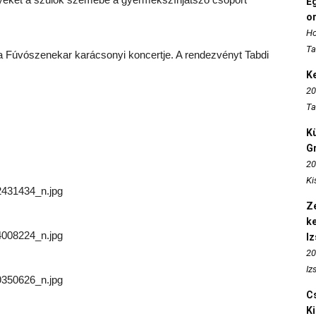
E
o
Ho
Ta
ta Fúvószenekar karácsonyi koncertje. A rendezvényt Tabdi
K
20
Ta
K
Gr
20
Ki
431434_n.jpg
Ze
k
008224_n.jpg
I
20
Iz
350626_n.jpg
Cs
K