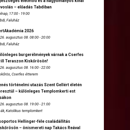
gészséges életmód és a hagyományos kínai
rvoslás – előadás Tabdiban
lnap, 17:00 - 19:00
bdi, Faluház
ertAkadémia 2026
26. augusztus 08. 08:00 - 20:00
bdi, Faluház
ülönleges burgerélmények várnak a Cserfes
ill Teraszon Kiskőrösön!
26. augusztus 08. 16:00 - 22:00
skőrös, Cserfes étterem
nés történelmi utazás Szent Gellért életén
eresztül – különleges Templomkerti est
zsákon
26. augusztus 08. 19:00 - 21:00
sák, Katolikus templomkert
oportos Hellinger-féle családállítás
iskőrösön – önismereti nap Takács Reával