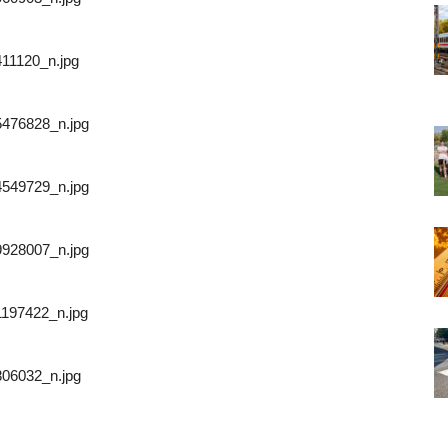
11120_n.jpg
476828_n.jpg
549729_n.jpg
928007_n.jpg
197422_n.jpg
06032_n.jpg