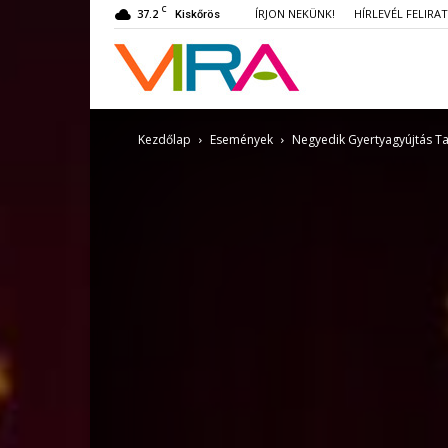
C
37.2
ÍRJON NEKÜNK!
HÍRLEVÉL FELIRA
Kiskőrös
VIRA
Kezdőlap
Események
Negyedik Gyertyagyújtás T