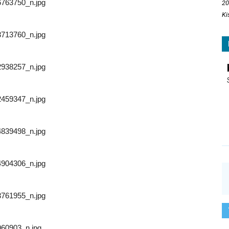
763750_n.jpg
20
Ki
713760_n.jpg
938257_n.jpg
459347_n.jpg
839498_n.jpg
904306_n.jpg
761955_n.jpg
60903_n.jpg