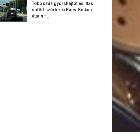
Több száz gyorshajtót és ittas
sofőrt szűrtek ki Bács-Kiskun
útjain –...
2026-08-04