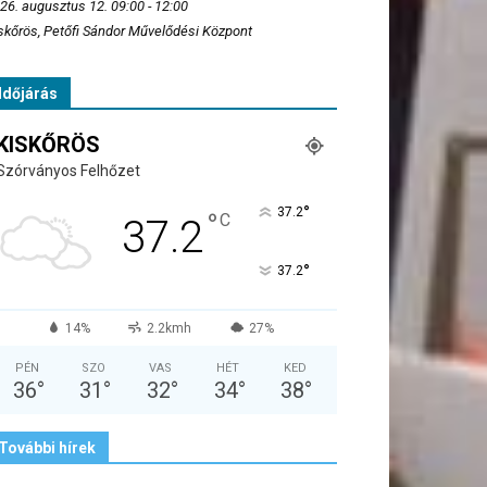
26. augusztus 12. 09:00 - 12:00
skőrös, Petőfi Sándor Művelődési Központ
Időjárás
KISKŐRÖS
Szórványos Felhőzet
°
37.2
°
C
37.2
°
37.2
14%
2.2kmh
27%
PÉN
SZO
VAS
HÉT
KED
36
°
31
°
32
°
34
°
38
°
További hírek