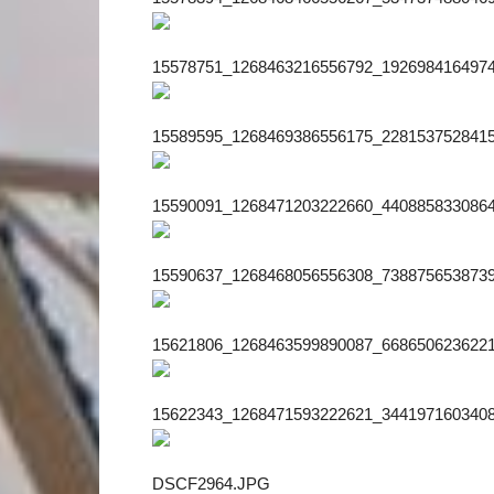
15578751_1268463216556792_1926984164974
15589595_1268469386556175_2281537528415
15590091_1268471203222660_4408858330864
15590637_1268468056556308_7388756538739
15621806_1268463599890087_6686506236221
15622343_1268471593222621_3441971603408
DSCF2964.JPG