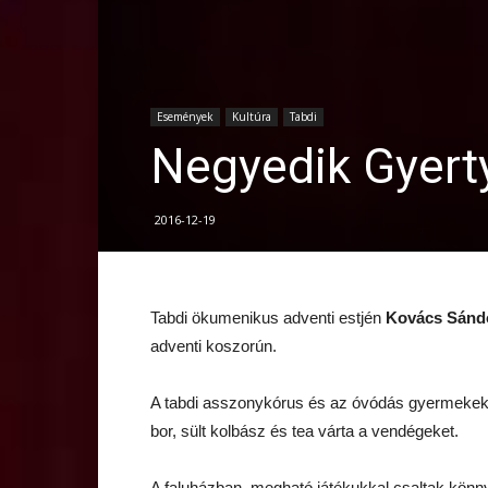
Események
Kultúra
Tabdi
Negyedik Gyert
2016-12-19
Tabdi ökumenikus adventi estjén
Kovács Sánd
adventi koszorún.
A tabdi asszonykórus és az óvódás gyermekek é
bor, sült kolbász és tea várta a vendégeket.
A faluházban, megható játékukkal csaltak kön