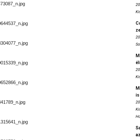
73087_n.jpg
20
Ki
644537_n.jpg
Co
z
20
304077_n.jpg
So
M
015339_n.jpg
é
20
Ki
652866_n.jpg
M
is
41789_n.jpg
20
Ki
Ho
315641_n.jpg
S
az