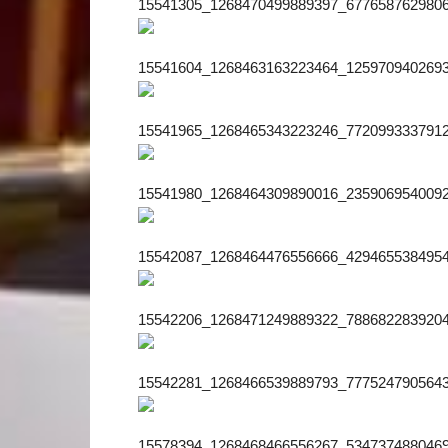
15541305_1268470499889397_6776587629806
15541604_1268463163223464_1259709402693
15541965_1268465343223246_7720993337912
15541980_1268464309890016_2359069540092
15542087_1268464476556666_4294655384954
15542206_1268471249889322_7886822839204
15542281_1268466539889793_7775247905643
15578394_1268468466556267_5347374880469