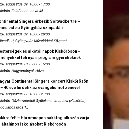
26. augusztus 09. 10:00 - 17:00
skőrös, Felsőcebe tanya 45.
ntinental Singers érkezik Soltvadkertre –
enés este a Gyöngyház színpadán
26. augusztus 09. 18:00 - 20:00
ltvadkert, Gyöngyház Művelődési Központ
esterségek és alkotói napok Kiskőrösön –
lményekkel teli nyári program gyerekeknek
26. augusztus 10. 09:00 - 15:00
skőrös, Hagyományok Háza
agyar Continental Singers koncert Kiskőrösön
 – 40 éve hirdetik az evangéliumot zenével
26. augusztus 11. 18:00 - 21:00
skőrös, Oázis Apostoli Gyülekezet imaháza (Kiskőrös,
lló János utca 1.)
akkra fel! – Háromnapos sakkfoglalkozás várja
 általános iskolásokat Kiskőrösön