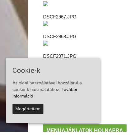
DSCF2967.JPG
DSCF2968.JPG
DSCF2971.JPG
Cookie-k
DSCF2974.JPG
Az oldal használatával hozzájárul a
cookie-k használatához.
További
DSCF2978.JPG
információ
Megértettem
DSCF2980.JPG
MENÜAJÁNLATOK HOLNAPRA