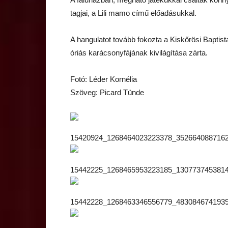
tagjai, a Lili mamo című előadásukkal.
A hangulatot tovább fokozta a Kiskőrösi Baptis
óriás karácsonyfájának kivilágítása zárta.
Fotó: Léder Kornélia
Szöveg: Picard Tünde
15420924_1268464023223378_3526640887162
15442225_1268465953223185_1307737453814
15442228_1268463346556779_4830846741939