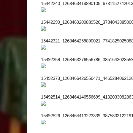
15442240_1268463419890105_6731152742013
15442299_1268469209889526_3784043885000
15442321_1268464259890021_7741829025088
15492359_1268463276556786_3851643028559
15492373_1268466426556471_4465284062120
15492514_1268464146556699_4132033082863
15492526_1268464413223339_3875833122191