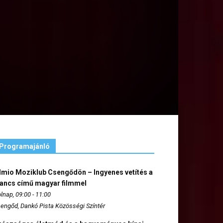
Programajánló
lmio Moziklub Csengődön – Ingyenes vetítés a
ancs című magyar filmmel
lnap, 09:00 - 11:00
engőd, Dankó Pista Közösségi Színtér