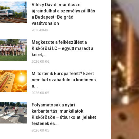
Vitézy Dávid: már ősszel
újraindulhat a személyszállítás
a Budapest–Belgrád
vasútvonalon
2026-08-06
Megkezdte a felkészülést a
Kiskőrösi LC – együtt maradt a
keret,...
2026-08-06
Mi történik Európa felett? Ezért
nem tud szabadulni a kontinens
a...
2026-08-05
Folyamatosak a nyári
karbantartási munkálatok
Kiskőrösön – útburkolati jeleket
festenek és...
2026-08-05