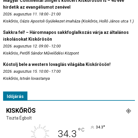
Magyar Continental Singers koncert Kiskőrösön is – 40 éve
hirdetik az evangéliumot zenével
2026. augusztus 11. 18:00 - 21:00
Kiskőrös, Oázis Apostoli Gyülekezet imaháza (Kiskőrös, Holló János utca 1.)
Sakkra fel! – Háromnapos sakkfoglalkozás várja az általános
iskolásokat Kiskőrösön
2026. augusztus 12. 09:00 - 12:00
Kiskőrös, Petőfi Sándor Művelődési Központ
Kóstolj bele a western lovaglás világába Kiskőrösön!
2026. augusztus 15. 10:00 - 17:00
Kiskőrös, István lovastanya
Időjárás
KISKŐRÖS
Tiszta Égbolt
°
34.3
°
C
34.3