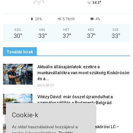
°
34.3
26%
5.7kmh
4%
SZO
VAS
HÉT
KED
SZE
30
°
33
°
37
°
37
°
33
°
További hírek
Aktuális állásajánlatok: ezekre a
munkavállalókra van most szükség Kiskőrösön
és a...
2026-08-07
Vitézy Dávid: már ősszel újraindulhat a
személyszállítás a Budapest–Belgrád
vasútvonalon
Cookie-k
2026-08-06
Az oldal használatával hozzájárul a
Megkezdte a felkészülést a Kiskőrösi LC –
együtt maradt a keret,...