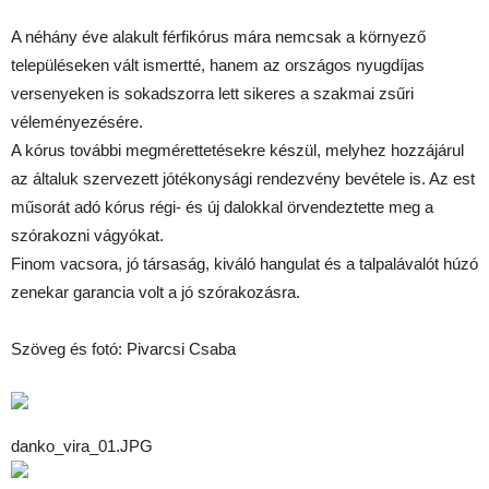
A néhány éve alakult férfikórus mára nemcsak a környező
településeken vált ismertté, hanem az országos nyugdíjas
versenyeken is sokadszorra lett sikeres a szakmai zsűri
véleményezésére.
A kórus további megmérettetésekre készül, melyhez hozzájárul
az általuk szervezett jótékonysági rendezvény bevétele is. Az est
műsorát adó kórus régi- és új dalokkal örvendeztette meg a
szórakozni vágyókat.
Finom vacsora, jó társaság, kiváló hangulat és a talpalávalót húzó
zenekar garancia volt a jó szórakozásra.
Szöveg és fotó: Pivarcsi Csaba
danko_vira_01.JPG