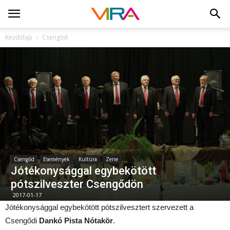
Kezdőlap
Csengőd
Csengőd
Események
Kultúra
Zene
Jótékonysággal egybekötött
pótszilveszter Csengődön
2017-01-17
Jótékonysággal egybekötött pótszilvesztert szervezett a
Csengődi
Dankó Pista Nótakör
.