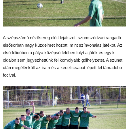
A szépszámú nézősereg előtt lejátszott szomszédvári rangadó
elsősorban nagy küzdelmet hozott, mint színvonalas játékot. Az
első félidőben a pálya középső felében folyt a játék és egyik
oldalon sem jegyezhettünk fel komolyabb gólhelyzetet. A szünet
után megélénkült az iram és a keceli csapat lépett fel támadóbb
focival.