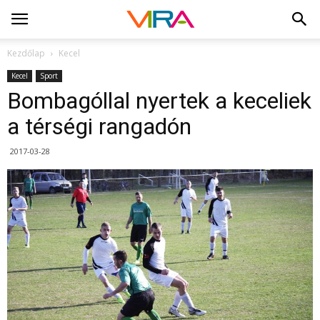
Kezdőlap
Kecel
Kecel
Sport
Bombagóllal nyertek a keceliek
a térségi rangadón
2017-03-28