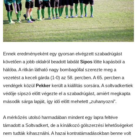
Ennek eredményeként egy gyorsan elvégzett szabadrúgást
követően a jobb oldalról beadott labdát
Sipos
lőtte kapásból a
hálóba. A ritkán látható nagy bombagóllal szerezte meg a
vezetést a keceli gárda (1-0) az 58. percben. A 65. percben a
vendégek közül
Pekker
került a kiállítás sorsára. A soltvadkertiek
védője sípszó előtt végezte el a szabadrúgást, amiért megkapta
második sárga lapját, így idő előtt mehetett „zuhanyozni”.
A mérkőzés utolsó harmadában mindent egy lapra feltéve
támadott a Soltvadkert, de a kínálkozó gólszerzési lehetőségeket
nem tudták kihasználni. A hazai kontratámadásokban benne volt