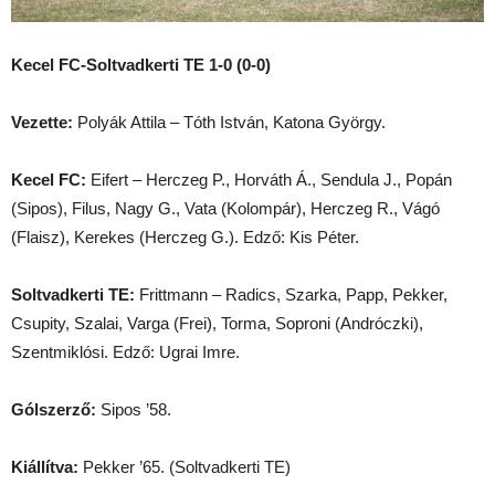
Kecel FC-Soltvadkerti TE 1-0 (0-0)
Vezette:
Polyák Attila – Tóth István, Katona György.
Kecel FC:
Eifert – Herczeg P., Horváth Á., Sendula J., Popán
(Sipos), Filus, Nagy G., Vata (Kolompár), Herczeg R., Vágó
(Flaisz), Kerekes (Herczeg G.). Edző: Kis Péter.
Soltvadkerti TE:
Frittmann – Radics, Szarka, Papp, Pekker,
Csupity, Szalai, Varga (Frei), Torma, Soproni (Andróczki),
Szentmiklósi. Edző: Ugrai Imre.
Gólszerző:
Sipos ’58.
Kiállítva:
Pekker ’65. (Soltvadkerti TE)