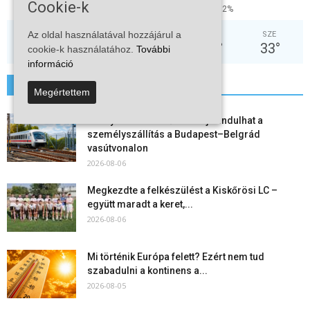
Cookie-k
36%
5.8kmh
2%
Az oldal használatával hozzájárul a
SZO
VAS
HÉT
KED
SZE
30
°
33
°
35
°
37
°
33
°
cookie-k használatához.
További
információ
További hírek
Megértettem
Vitézy Dávid: már ősszel újraindulhat a
személyszállítás a Budapest–Belgrád
vasútvonalon
2026-08-06
Megkezdte a felkészülést a Kiskőrösi LC –
együtt maradt a keret,...
2026-08-06
Mi történik Európa felett? Ezért nem tud
szabadulni a kontinens a...
2026-08-05