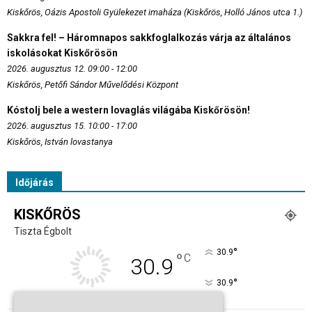
Kiskőrös, Oázis Apostoli Gyülekezet imaháza (Kiskőrös, Holló János utca 1.)
Sakkra fel! – Háromnapos sakkfoglalkozás várja az általános
iskolásokat Kiskőrösön
2026. augusztus 12. 09:00 - 12:00
Kiskőrös, Petőfi Sándor Művelődési Központ
Kóstolj bele a western lovaglás világába Kiskőrösön!
2026. augusztus 15. 10:00 - 17:00
Kiskőrös, István lovastanya
Időjárás
KISKŐRÖS
Tiszta Égbolt
°
30.9
°
C
30.9
°
30.9