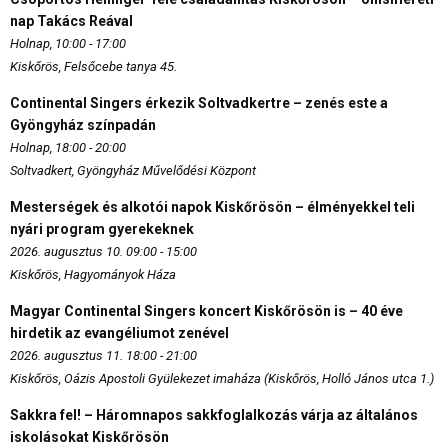
nap Takács Reával
Holnap, 10:00 - 17:00
Kiskőrös, Felsőcebe tanya 45.
Continental Singers érkezik Soltvadkertre – zenés este a
Gyöngyház színpadán
Holnap, 18:00 - 20:00
Soltvadkert, Gyöngyház Művelődési Központ
Mesterségek és alkotói napok Kiskőrösön – élményekkel teli
nyári program gyerekeknek
2026. augusztus 10. 09:00 - 15:00
Kiskőrös, Hagyományok Háza
Magyar Continental Singers koncert Kiskőrösön is – 40 éve
hirdetik az evangéliumot zenével
2026. augusztus 11. 18:00 - 21:00
Kiskőrös, Oázis Apostoli Gyülekezet imaháza (Kiskőrös, Holló János utca 1.)
Sakkra fel! – Háromnapos sakkfoglalkozás várja az általános
iskolásokat Kiskőrösön