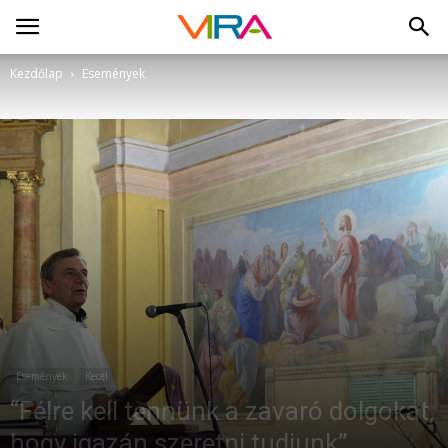
Kezdőlap
Események
Események
Kecel
“Félre kell tennünk a zavaró dolgokat,
hogy igazán szeretni tudjunk”