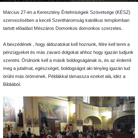
2017-03-28
Március 27-én a Keresztény Értelmiségiek Szövetsége (KÉSZ)
szervezésében a keceli Szentháromság katolikus templomban
tartott előadást Mészáros Domonkos domonkos szerzetes.
A beszédének , hogy áldozatokat kell hoznunk, félre kell tenni a
pénzügyeket és más zavaró dolgokat ahhoz hogy igazán tudjunk
szeretni. Örülnünk kell a másik boldogságának is, és az érdemli
meg a jutalmat, egészséget, boldogságot aki tényleg igazán tud
örülni más örömének. Példákkal támassza ezeket alá, idéz a
Bibliából.