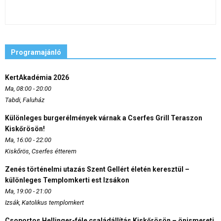
Programajánló
KertAkadémia 2026
Ma, 08:00 - 20:00
Tabdi, Faluház
Különleges burgerélmények várnak a Cserfes Grill Teraszon
Kiskőrösön!
Ma, 16:00 - 22:00
Kiskőrös, Cserfes étterem
Zenés történelmi utazás Szent Gellért életén keresztül –
különleges Templomkerti est Izsákon
Ma, 19:00 - 21:00
Izsák, Katolikus templomkert
Csoportos Hellinger-féle családállítás Kiskőrösön – önismereti