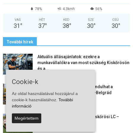
78%
4.3kmh
56%
VAS
HÉT
KED
SZE
CSÜ
31
°
37
°
38
°
30
°
30
°
További hírek
Aktuális állásajánlatok: ezekre a
munkavállalókra van most szükség Kiskőrösön
és a...
2026-08-07
Cookie-k
Vitézy Dávid: már ősszel újraindulhat a
személyszállítás a Budapest–Belgrád
Az oldal használatával hozzájárul a
vasútvonalon
cookie-k használatához.
További
2026-08-06
információ
Megkezdte a felkészülést a Kiskőrösi LC –
Megértettem
együtt maradt a keret,...
2026-08-06