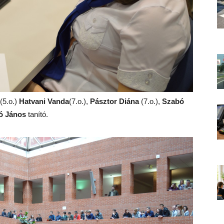
(5.o.)
Hatvani Vanda
(7.o.),
Pásztor Diána
(7.o.),
Szabó
ó János
tanító.