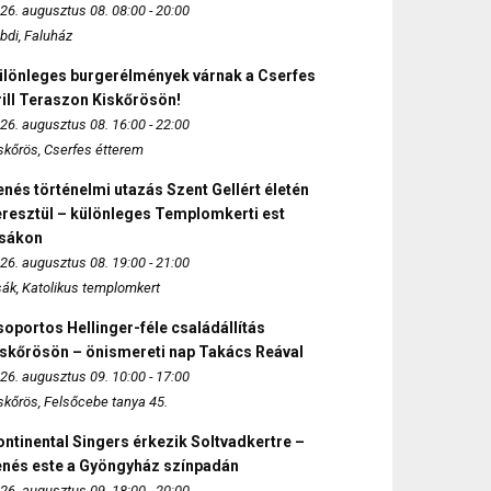
26. augusztus 08. 08:00 - 20:00
bdi, Faluház
ülönleges burgerélmények várnak a Cserfes
ill Teraszon Kiskőrösön!
26. augusztus 08. 16:00 - 22:00
skőrös, Cserfes étterem
nés történelmi utazás Szent Gellért életén
eresztül – különleges Templomkerti est
zsákon
26. augusztus 08. 19:00 - 21:00
sák, Katolikus templomkert
oportos Hellinger-féle családállítás
iskőrösön – önismereti nap Takács Reával
26. augusztus 09. 10:00 - 17:00
skőrös, Felsőcebe tanya 45.
ntinental Singers érkezik Soltvadkertre –
enés este a Gyöngyház színpadán
26. augusztus 09. 18:00 - 20:00