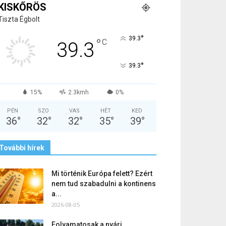
KISKŐRÖS
Tiszta Égbolt
°
39.3
°
C
39.3
°
39.3
15%
2.3kmh
0%
PÉN
SZO
VAS
HÉT
KED
36
°
32
°
32
°
35
°
39
°
További hírek
Mi történik Európa felett? Ezért
nem tud szabadulni a kontinens
a...
2026-08-05
Folyamatosak a nyári