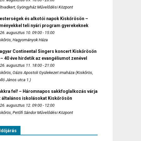
ltvadkert, Gyöngyház Művelődési Központ
esterségek és alkotói napok Kiskőrösön –
lményekkel teli nyári program gyerekeknek
26. augusztus 10. 09:00 - 15:00
skőrös, Hagyományok Háza
agyar Continental Singers koncert Kiskőrösön
 – 40 éve hirdetik az evangéliumot zenével
26. augusztus 11. 18:00 - 21:00
skőrös, Oázis Apostoli Gyülekezet imaháza (Kiskőrös,
lló János utca 1.)
akkra fel! – Háromnapos sakkfoglalkozás várja
 általános iskolásokat Kiskőrösön
26. augusztus 12. 09:00 - 12:00
skőrös, Petőfi Sándor Művelődési Központ
Időjárás