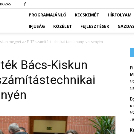
TKOZÁS
PROGRAMAJÁNLÓ
KECSKEMÉT
HÍRFOLYAM
IFJÚSÁG
KÖZÉLET
FEJLESZTÉSEK
GAZDA
Kiskun megyét az ELTE számítástechnikai tanulmányi versenyén
lték Bács-Kiskun
Fi
M
számítástechnikai
Ho
Cs
enyén
E
o
Ho
Ta
K