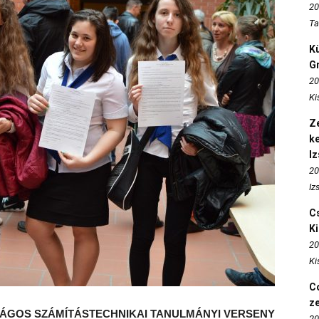
20
Ta
K
Gr
20
Ki
Ze
k
I
20
Iz
Cs
K
20
Ki
Co
z
ÁGOS SZÁMÍTÁSTECHNIKAI TANULMÁNYI VERSENY
20