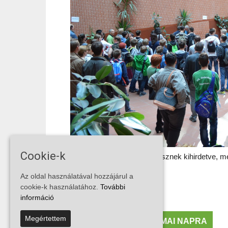
Cookie-k
Eredmények 2 hét múlva lesznek kihirdetve, m
Az oldal használatával hozzájárul a
Szabó János
cookie-k használatához.
További
információ
Megértettem
MENÜAJÁNLATOK A MAI NAPRA