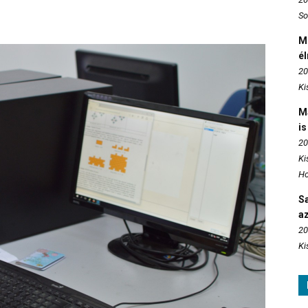
So
M
é
20
Ki
M
is
20
Ki
Ho
S
az
20
Ki