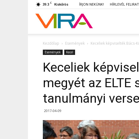
C
39.3
ÍRJON NEKÜNK!
HÍRLEVÉL FELIRA
Kiskőrös
VIRA
Kezdőlap
Események
Keceliek képviselték Bács-
Események
Kecel
Keceliek képvise
megyét az ELTE 
tanulmányi vers
2017-04-09