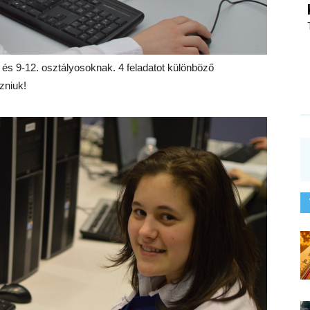
. és 9-12. osztályosoknak. 4 feladatot különböző
zniuk!