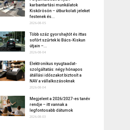
karbantartási munkálatok
Kiskőrösön – útburkolati jeleket
festenek és...
2026-08-05
Több száz gyorshajtót és ittas
sofőrt szűrtek ki Bács-Kiskun
útjain –...
2026-08-04
Elektronikus nyugtaadat-
szolgáltatás: négy hónapos
átállási időszakot biztosít a
NAV a vállalkozásoknak
2026-08-04
Megjelent a 2026/2027-es tanév
rendje – itt vannak a
legfontosabb dátumok
2026-08-03