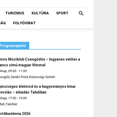
TURIZMUS
KULTÚRA
SPORT
SÁG
FOLYÓVIRAT
Programajánló
lmio Moziklub Csengődön – Ingyenes vetítés a
ancs című magyar filmmel
lnap, 09:00 - 11:00
engőd, Dankó Pista Közösségi Színtér
gészséges életmód és a hagyományos kínai
rvoslás – előadás Tabdiban
lnap, 17:00 - 19:00
bdi, Faluház
ertAkadémia 2026