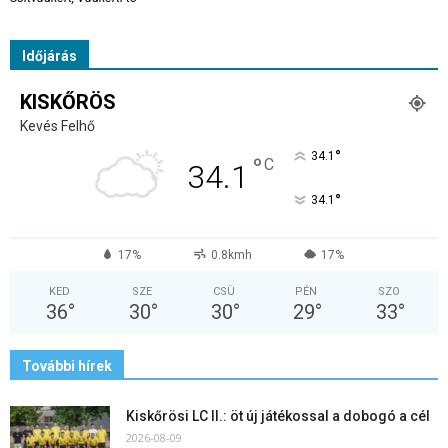
Időjárás
KISKŐRÖS
Kevés Felhő
°
34.1
°
C
34.1
°
34.1
17%
0.8kmh
17%
KED
SZE
CSÜ
PÉN
SZO
36
°
30
°
30
°
29
°
33
°
További hírek
Kiskőrösi LC II.: öt új játékossal a dobogó a cél
2026-08-09