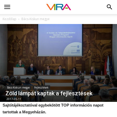
Kezdőlap
Bács-Kiskun megye
Bács-Kiskun megye
Fejlesztések
Zöld lámpát kaptak a fejlesztések
2017-05-11
Sajtótájékoztatóval egybekötött TOP információs napot
tartottak a Megyeházán.