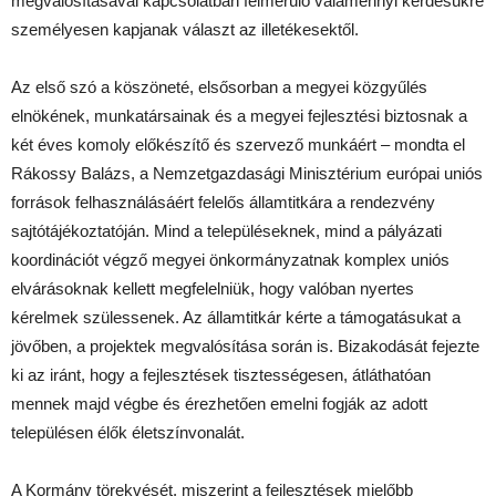
megvalósításával kapcsolatban felmerülő valamennyi kérdésükre
személyesen kapjanak választ az illetékesektől.
Az első szó a köszöneté, elsősorban a megyei közgyűlés
elnökének, munkatársainak és a megyei fejlesztési biztosnak a
két éves komoly előkészítő és szervező munkáért – mondta el
Rákossy Balázs, a Nemzetgazdasági Minisztérium európai uniós
források felhasználásáért felelős államtitkára a rendezvény
sajtótájékoztatóján. Mind a településeknek, mind a pályázati
koordinációt végző megyei önkormányzatnak komplex uniós
elvárásoknak kellett megfelelniük, hogy valóban nyertes
kérelmek szülessenek. Az államtitkár kérte a támogatásukat a
jövőben, a projektek megvalósítása során is. Bizakodását fejezte
ki az iránt, hogy a fejlesztések tisztességesen, átláthatóan
mennek majd végbe és érezhetően emelni fogják az adott
településen élők életszínvonalát.
A Kormány törekvését, miszerint a fejlesztések mielőbb