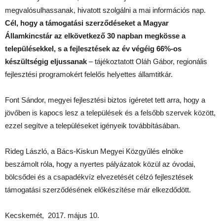
megvalósulhassanak, hivatott szolgálni a mai információs nap.
Cél, hogy a támogatási szerződéseket a Magyar
Államkincstár az elkövetkező 30 napban megkösse a
településekkel, s a fejlesztések az év végéig 66%-os
készültségig eljussanak
– tájékoztatott Oláh Gábor, regionális
fejlesztési programokért felelős helyettes államtitkár.
Font Sándor, megyei fejlesztési biztos ígéretet tett arra, hogy a
jövőben is kapocs lesz a települések és a felsőbb szervek között,
ezzel segítve a településeket igényeik továbbításában.
Rideg László, a Bács-Kiskun Megyei Közgyűlés elnöke
beszámolt róla, hogy a nyertes pályázatok közül az óvodai,
bölcsődei és a csapadékvíz elvezetését célzó fejlesztések
támogatási szerződésének előkészítése már elkezdődött.
Kecskemét, 2017. május 10.