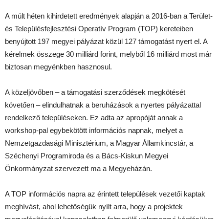
A múlt héten kihirdetett eredmények alapján a 2016-ban a Terület-
és Településfejlesztési Operatív Program (TOP) kereteiben
benyújtott 197 megyei pályázat közül 127 támogatást nyert el. A
kérelmek összege 30 milliárd forint, melyből 16 milliárd most már
biztosan megyénkben hasznosul.
A közeljövőben – a támogatási szerződések megkötését
követően – elindulhatnak a beruházások a nyertes pályázattal
rendelkező településeken. Ez adta az apropóját annak a
workshop-pal egybekötött információs napnak, melyet a
Nemzetgazdasági Minisztérium, a Magyar Államkincstár, a
Széchenyi Programiroda és a Bács-Kiskun Megyei
Önkormányzat szervezett ma a Megyeházán.
A TOP információs napra az érintett települések vezetői kaptak
meghívást, ahol lehetőségük nyílt arra, hogy a projektek