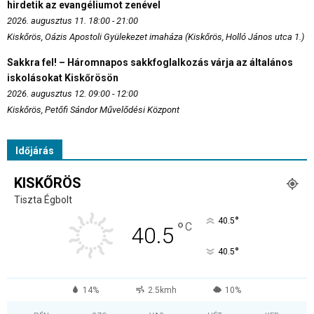
hirdetik az evangéliumot zenével
2026. augusztus 11. 18:00 - 21:00
Kiskőrös, Oázis Apostoli Gyülekezet imaháza (Kiskőrös, Holló János utca 1.)
Sakkra fel! – Háromnapos sakkfoglalkozás várja az általános
iskolásokat Kiskőrösön
2026. augusztus 12. 09:00 - 12:00
Kiskőrös, Petőfi Sándor Művelődési Központ
Időjárás
KISKŐRÖS
Tiszta Égbolt
°
40.5
°
C
40.5
°
40.5
14%
2.5kmh
10%