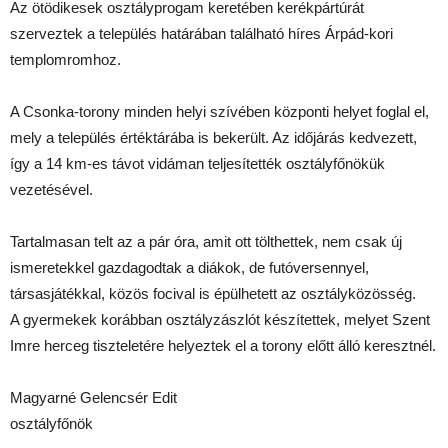
Az ötödikesek osztályprogam keretében kerékpártúrát
szerveztek a település határában található híres Árpád-kori
templomromhoz.
A Csonka-torony minden helyi szívében központi helyet foglal el,
mely a település értéktárába is bekerült. Az időjárás kedvezett,
így a 14 km-es távot vidáman teljesítették osztályfőnökük
vezetésével.
Tartalmasan telt az a pár óra, amit ott tölthettek, nem csak új
ismeretekkel gazdagodtak a diákok, de futóversennyel,
társasjátékkal, közös focival is épülhetett az osztályközösség.
A gyermekek korábban osztályzászlót készítettek, melyet Szent
Imre herceg tiszteletére helyeztek el a torony előtt álló keresztnél.
Magyarné Gelencsér Edit
osztályfőnök