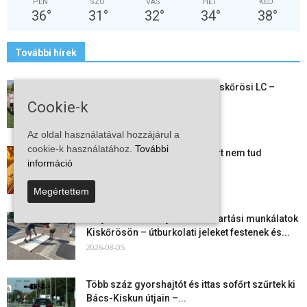
PÉN
SZO
VAS
HÉT
KED
36
°
31
°
32
°
34
°
38
°
További hírek
Megkezdte a felkészülést a Kiskőrösi LC –
együtt maradt a keret,...
Cookie-k
2026-08-06
Az oldal használatával hozzájárul a
cookie-k használatához.
További
Mi történik Európa felett? Ezért nem tud
információ
szabadulni a kontinens a...
2026-08-05
Megértettem
Folyamatosak a nyári karbantartási munkálatok
Kiskőrösön – útburkolati jeleket festenek és...
2026-08-05
Több száz gyorshajtót és ittas sofőrt szűrtek ki
Bács-Kiskun útjain –...