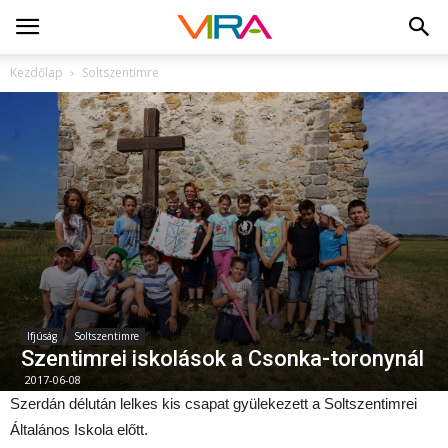
Kezdőlap
Soltszentimre
Ifjúság
Soltszentimre
Szentimrei iskolások a Csonka-toronynál
2017-06-08
Szerdán délután lelkes kis csapat gyülekezett a Soltszentimrei
Általános Iskola előtt.