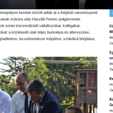
nnepélyes keretek között adták át a felújított városközponti
sainak műsora után Haszilló Ferenc polgármester
tok során közreműködő vállalkozókat, kollégákat.
Fi
M
kat: a közlekedő utak teljes burkolása és áttervezése,
Ma
raültetése, locsolórendszer kiépítése, szökőkút felújítása,
Cs
E
o
Ma
Ta
K
Ho
Ta
K
Gr
Ho