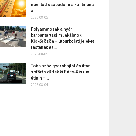
nem tud szabadulni a kontinens
a...
2026-08-05
Folyamatosak a nyári
karbantartási munkálatok
Kiskőrösön – útburkolati jeleket
festenek és...
2026-08-05
Több száz gyorshajtót és ittas
sofőrt szűrtek ki Bács-Kiskun
útjain –...
2026-08-04