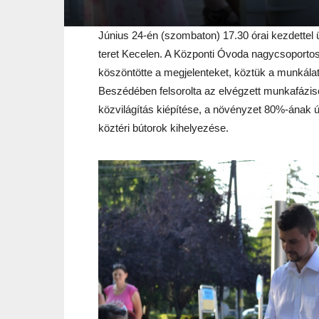
Június 24-én (szombaton) 17.30 órai kezdettel ü
teret Kecelen. A Központi Óvoda nagycsoporto
köszöntötte a megjelenteket, köztük a munkála
Beszédében felsorolta az elvégzett munkafáziso
közvilágítás kiépítése, a növényzet 80%-ának új
köztéri bútorok kihelyezése.