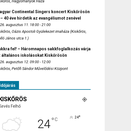
skőrös, Hagyományok Háza
agyar Continental Singers koncert Kiskőrösön
 – 40 éve hirdetik az evangéliumot zenével
26. augusztus 11. 18:00 - 21:00
skőrös, Oázis Apostoli Gyülekezet imaháza (Kiskőrös,
lló János utca 1.)
akkra fel! – Háromnapos sakkfoglalkozás várja
 általános iskolásokat Kiskőrösön
26. augusztus 12. 09:00 - 12:00
skőrös, Petőfi Sándor Művelődési Központ
Időjárás
KISKŐRÖS
Kevés Felhő
°
24
°
C
24