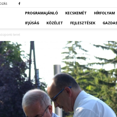
KOZÁS
PROGRAMAJÁNLÓ
KECSKEMÉT
HÍRFOLYAM
IFJÚSÁG
KÖZÉLET
FEJLESZTÉSEK
GAZDA
központi teret