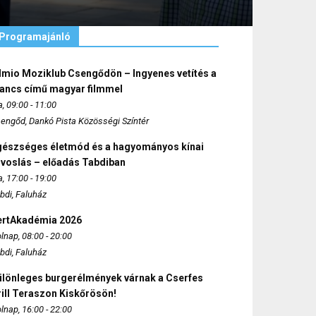
Programajánló
lmio Moziklub Csengődön – Ingyenes vetítés a
ancs című magyar filmmel
, 09:00 - 11:00
engőd, Dankó Pista Közösségi Színtér
gészséges életmód és a hagyományos kínai
rvoslás – előadás Tabdiban
, 17:00 - 19:00
bdi, Faluház
ertAkadémia 2026
lnap, 08:00 - 20:00
bdi, Faluház
ülönleges burgerélmények várnak a Cserfes
ill Teraszon Kiskőrösön!
lnap, 16:00 - 22:00