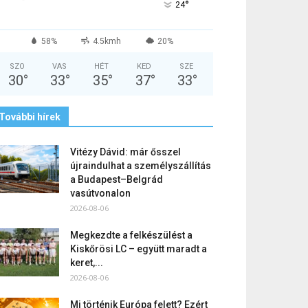
°
24
58%
4.5kmh
20%
SZO
VAS
HÉT
KED
SZE
30
°
33
°
35
°
37
°
33
°
További hírek
Vitézy Dávid: már ősszel
újraindulhat a személyszállítás
a Budapest–Belgrád
vasútvonalon
2026-08-06
Megkezdte a felkészülést a
Kiskőrösi LC – együtt maradt a
keret,...
2026-08-06
Mi történik Európa felett? Ezért