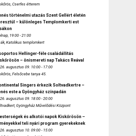
skőrös, Cserfes étterem
nés történelmi utazás Szent Gellért életén
eresztül – különleges Templomkerti est
zsákon
lnap, 19:00 - 21:00
sák, Katolikus templomkert
oportos Hellinger-féle családállítás
iskőrösön – önismereti nap Takács Reával
26. augusztus 09. 10:00 - 17:00
skőrös, Felsőcebe tanya 45.
ntinental Singers érkezik Soltvadkertre –
enés este a Gyöngyház színpadán
26. augusztus 09. 18:00 - 20:00
ltvadkert, Gyöngyház Művelődési Központ
esterségek és alkotói napok Kiskőrösön –
lményekkel teli nyári program gyerekeknek
26. augusztus 10. 09:00 - 15:00