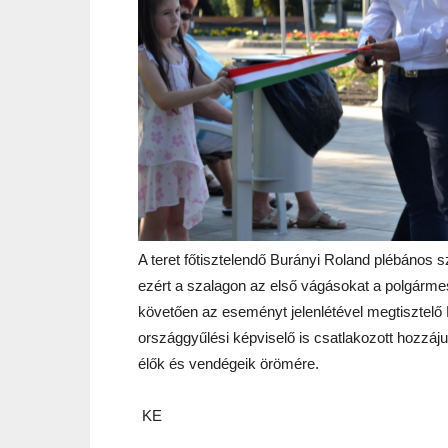
A teret főtisztelendő Burányi Roland plébános sz
ezért a szalagon az első vágásokat a polgármes
követően az eseményt jelenlétével megtisztelő
országgyűlési képviselő is csatlakozott hozzáju
élők és vendégeik örömére.
KE