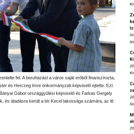
Ki
Ze
k
I
Ho
Iz
Cs
K
20
Ki
entelte fel. A beruházást a város saját erőből finanszírozta,
Co
ter és Herczeg Imre önkormányzati képviselő ejtette. Ezt
z
 Bányai Gábor országgyűlési képviselő és Farkas Gergely
20
k, és átadásra került a tér Kecel lakossága számára, az itt
So
M
é
20