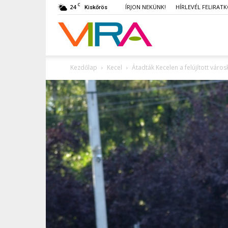
C
24
ÍRJON NEKÜNK!
HÍRLEVÉL FELIRAT
Kiskőrös
VIRA
Kezdőlap
Kecel
Átadták Kecelen a felújított város