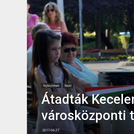
Fejlesztések
Kecel
Átadták Kecelen 
városközponti t
2017-06-27