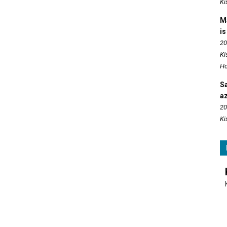
Ki
M
is
20
Ki
Ho
S
az
20
Ki