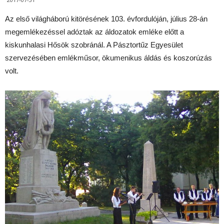
Az első világháború kitörésének 103. évfordulóján, július 28-án
megemlékezéssel adóztak az áldozatok emléke előtt a
kiskunhalasi Hősök szobránál. A Pásztortűz Egyesület
szervezésében emlékműsor, ökumenikus áldás és koszorúzás
volt.