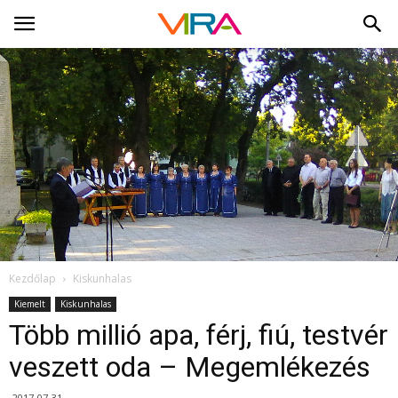
Kezdőlap
Kiskunhalas
Kiemelt
Kiskunhalas
Több millió apa, férj, fiú, testvér
veszett oda – Megemlékezés
2017-07-31