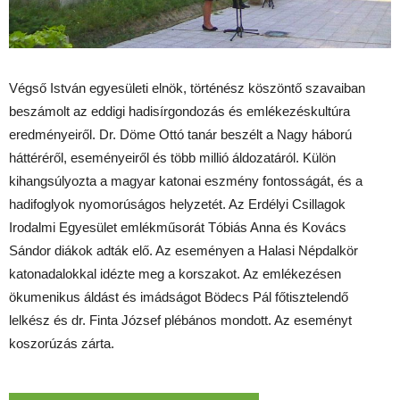
Végső István egyesületi elnök, történész köszöntő szavaiban
beszámolt az eddigi hadisírgondozás és emlékezéskultúra
eredményeiről. Dr. Döme Ottó tanár beszélt a Nagy háború
háttéréről, eseményeiről és több millió áldozatáról. Külön
kihangsúlyozta a magyar katonai eszmény fontosságát, és a
hadifoglyok nyomorúságos helyzetét. Az Erdélyi Csillagok
Irodalmi Egyesület emlékműsorát Tóbiás Anna és Kovács
Sándor diákok adták elő. Az eseményen a Halasi Népdalkör
katonadalokkal idézte meg a korszakot. Az emlékezésen
ökumenikus áldást és imádságot Bödecs Pál főtisztelendő
lelkész és dr. Finta József plébános mondott. Az eseményt
koszorúzás zárta.