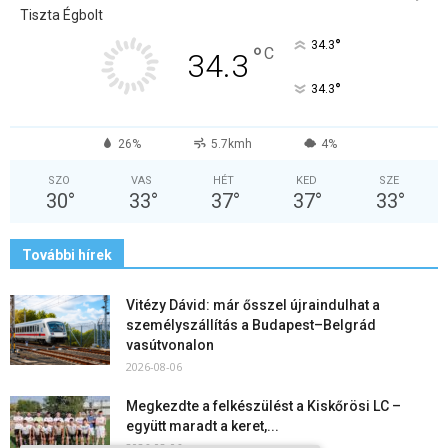
Tiszta Égbolt
°
34.3
°
C
34.3
°
34.3
26%
5.7kmh
4%
SZO
VAS
HÉT
KED
SZE
30
°
33
°
37
°
37
°
33
°
További hírek
Vitézy Dávid: már ősszel újraindulhat a
személyszállítás a Budapest–Belgrád
vasútvonalon
2026-08-06
Megkezdte a felkészülést a Kiskőrösi LC –
együtt maradt a keret,...
2026-08-06