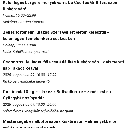
Különleges burgerélmények várnak a Cserfes Grill Teraszon
Kiskőrösön!
Holnap, 16:00 - 22:00
Kiskőrös, Cserfes étterem
Zenés történelmi utazás Szent Gellért életén keresztül –
különleges Templomkerti est Izsákon
Holnap, 19:00 - 21:00
Izsák, Katolikus templomkert
Csoportos Hellinger-féle családállítás Kiskőrösön – önismereti
nap Takács Reával
2026. augusztus 09. 10:00 - 17:00
Kiskőrös, Felsőcebe tanya 45.
Continental Singers érkezik Soltvadkertre – zenés este a
Gyöngyház színpadán
2026. augusztus 09. 18:00 - 20:00
Soltvadkert, Gyöngyház Művelődési Központ
Mesterségek és alkotói napok Kiskőrösön – élményekkel teli
nyári program gyerekeknek