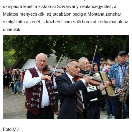
színpadra lépett a kiskőrösi Szivárvány néptáncegyüttes, a
Mulatós menyecskék, az utcabálon pedig a Montana zenekar
szolgáltatta a zenét, s közben finom solti borokat kortyolhattak az
ünneplők.
Fotó:MJ