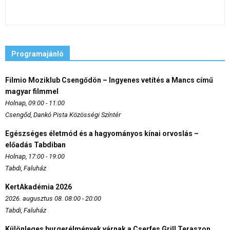
Programajánló
Filmio Moziklub Csengődön – Ingyenes vetítés a Mancs című
magyar filmmel
Holnap, 09:00 - 11:00
Csengőd, Dankó Pista Közösségi Színtér
Egészséges életmód és a hagyományos kínai orvoslás –
előadás Tabdiban
Holnap, 17:00 - 19:00
Tabdi, Faluház
KertAkadémia 2026
2026. augusztus 08. 08:00 - 20:00
Tabdi, Faluház
Különleges burgerélmények várnak a Cserfes Grill Teraszon