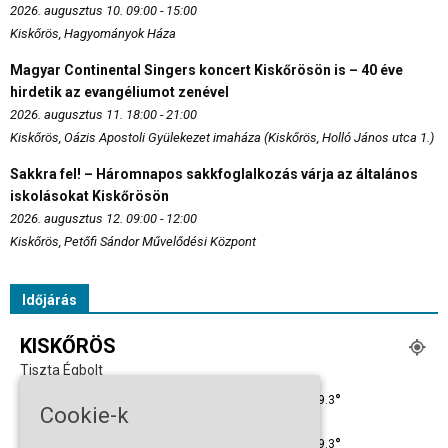
2026. augusztus 10. 09:00 - 15:00
Kiskőrös, Hagyományok Háza
Magyar Continental Singers koncert Kiskőrösön is – 40 éve
hirdetik az evangéliumot zenével
2026. augusztus 11. 18:00 - 21:00
Kiskőrös, Oázis Apostoli Gyülekezet imaháza (Kiskőrös, Holló János utca 1.)
Sakkra fel! – Háromnapos sakkfoglalkozás várja az általános
iskolásokat Kiskőrösön
2026. augusztus 12. 09:00 - 12:00
Kiskőrös, Petőfi Sándor Művelődési Központ
Időjárás
KISKŐRÖS
Tiszta Égbolt
°
39.3
°
C
39.3
Cookie-k
°
39.3