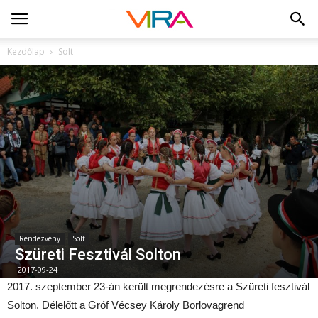
Kezdőlap
Solt
Rendezvény
Solt
Szüreti Fesztivál Solton
2017-09-24
2017. szeptember 23-án került megrendezésre a Szüreti fesztivál
Solton. Délelőtt a Gróf Vécsey Károly Borlovagrend