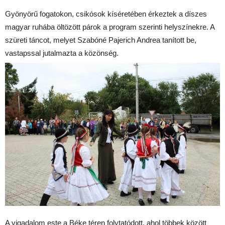
Gyönyörű fogatokon, csikósok kíséretében érkeztek a díszes
magyar ruhába öltözött párok a program szerinti helyszínekre. A
szüreti táncot, melyet Szabóné Pajerich Andrea tanított be,
vastapssal jutalmazta a közönség.
A vigadalom este a Béke téren folytatódott, ahol többek között