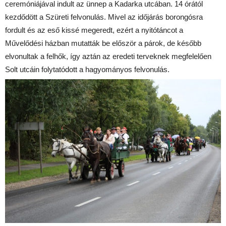
ceremóniájával indult az ünnep a Kadarka utcában. 14 órától
kezdődött a Szüreti felvonulás. Mivel az időjárás borongósra
fordult és az eső kissé megeredt, ezért a nyitótáncot a
Művelődési házban mutatták be először a párok, de később
elvonultak a felhők, így aztán az eredeti terveknek megfelelően
Solt utcáin folytatódott a hagyományos felvonulás.