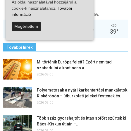
Az oldal használatával hozzájárul a
cookie-k használatához.
További
információ
15%
2.3kmh
0%
PÉN
SZO
VAS
HÉT
KED
Megértettem
36
°
32
°
32
°
35
°
39
°
További hírek
Mi történik Európa felett? Ezért nem tud
szabadulni a kontinens a...
2026-08-05
Folyamatosak a nyári karbantartási munkálatok
Kiskőrösön – útburkolati jeleket festenek és...
2026-08-05
Több száz gyorshajtót és ittas sofőrt szűrtek ki
Bács-Kiskun útjain –...
2026-08-04