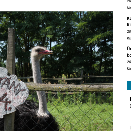
20
Ki
Kó
K
20
Ki
Ün
b
20
Ki