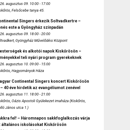
26. augusztus 09. 10:00 - 17:00
skőrös, Felsőcebe tanya 45.
ntinental Singers érkezik Soltvadkertre –
enés este a Gyöngyház színpadán
26. augusztus 09. 18:00 - 20:00
ltvadkert, Gyöngyház Művelődési Központ
esterségek és alkotói napok Kiskőrösön –
lményekkel teli nyári program gyerekeknek
26. augusztus 10. 09:00 - 15:00
skőrös, Hagyományok Háza
agyar Continental Singers koncert Kiskőrösön
 – 40 éve hirdetik az evangéliumot zenével
26. augusztus 11. 18:00 - 21:00
skőrös, Oázis Apostoli Gyülekezet imaháza (Kiskőrös,
lló János utca 1.)
akkra fel! – Háromnapos sakkfoglalkozás várja
 általános iskolásokat Kiskőrösön