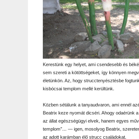
Kerestünk egy helyet, ami csendesebb és békés
sem szereti a kötöttségeket, így könnyen megva
életünkön. Az, hogy strucctenyésztésbe fogtunk
kisbócsai templom mellé kerültünk.
Közben sétálunk a tanyaudvaron, ami ennél azér
Beatrix keze nyomát dicséri. Ahogy odaérünk a
az állat egészségügyi elvek, hanem egyes művé
templom”… — igen, mosolyog Beatrix, szeretem 
az adott karámban élő strucc családokat.