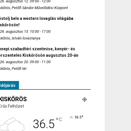
26. augusztus 12. 09:00 - 12:00
skőrös, Petőfi Sándor Művelődési Központ
stolj bele a western lovaglás világába
iskőrösön!
26. augusztus 15. 10:00 - 17:00
skőrös, István lovastanya
nepi szabadtéri szentmise, kenyér- és
orszentelés Kiskőrösön augusztus 20-án
26. augusztus 20. 09:00 - 11:00
skőrös, Petőfi tér
Időjárás
KISKŐRÖS
Erős Felhőzet
°
36.5
°
C
36.5