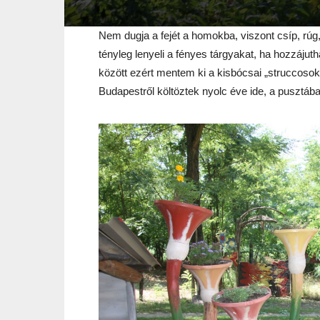
Nem dugja a fejét a homokba, viszont csíp, rúg,
tényleg lenyeli a fényes tárgyakat, ha hozzáj
között ezért mentem ki a kisbócsai „struccosok
Budapestről költöztek nyolc éve ide, a pusztáb