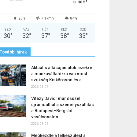
°
36.5
26%
7.1kmh
84%
SZO
VAS
HÉT
KED
SZE
30
°
32
°
37
°
38
°
33
°
További hírek
Aktuális állásajánlatok: ezekre
a munkavállalókra van most
szükség Kiskőrösön és a...
2026-08-07
Vitézy Dávid: már ősszel
újraindulhat a személyszállítás
a Budapest–Belgrád
vasútvonalon
2026-08-06
Megkezdte a felkészülést a