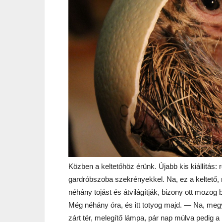
Közben a keltetőhöz érünk. Újabb kis kiállítás: 
gardróbszoba szekrényekkel. Na, ez a keltető
néhány tojást és átvilágítják, bizony ott mozog b
Még néhány óra, és itt totyog majd. — Na, megy
zárt tér, melegítő lámpa, pár nap múlva pedig 