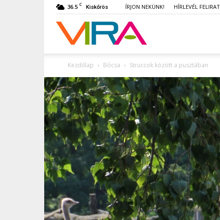
C
36.5
ÍRJON NEKÜNK!
HÍRLEVÉL FELIRA
Kiskőrös
VIRA
Kezdőlap
Bócsa
Struccok között a pusztában