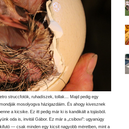
retro struccfotók, ruhadíszek, tollak… Majd pedig egy
, mondják mosolyogva házigazdáim. És ahogy kivesznek
enne a kicsike. Ez itt pedig már ki is kandikált a tojásból.
ünk oda is, invitál Gábor. Ez már a „csibovi”: ugyanúgy
a kifutó — csak minden egy kicsit nagyobb méretben, mint a