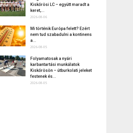
Kiskőrösi LC – együtt maradt a
keret,...
2026-08-06
Mi történik Európa felett? Ezért
nem tud szabadulni a kontinens
a...
2026-08-05
Folyamatosak a nyári
karbantartási munkálatok
Kiskőrösön – útburkolati jeleket
festenek és...
2026-08-05