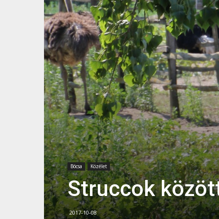
Bócsa
Közélet
Struccok közöt
2017-10-08