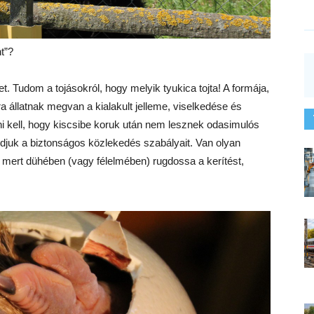
t”?
 Tudom a tojásokról, hogy melyik tyukica tojta! A formája,
a állatnak megvan a kialakult jelleme, viselkedése és
dni kell, hogy kiscsibe koruk után nem lesznek odasimulós
djuk a biztonságos közlekedés szabályait. Van olyan
mert dühében (vagy félelmében) rugdossa a kerítést,