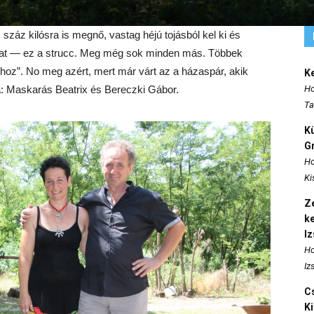
 száz kilósra is megnő, vastag héjú tojásból kel ki és
uthat — ez a strucc. Meg még sok minden más. Többek
hoz”. No meg azért, mert már várt az a házaspár, akik
K
a: Maskarás Beatrix és Bereczki Gábor.
Ho
Ta
K
Gr
Ho
Ki
Ze
k
I
Ho
Iz
Cs
K