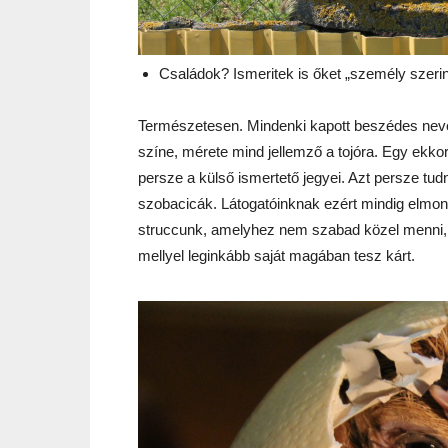
Családok? Ismeritek is őket „személy szerin
Természetesen. Mindenki kapott beszédes nevet.
színe, mérete mind jellemző a tojóra. Egy ekkor
persze a külső ismertető jegyei. Azt persze tu
szobacicák. Látogatóinknak ezért mindig elmon
struccunk, amelyhez nem szabad közel menni, 
mellyel leginkább saját magában tesz kárt.