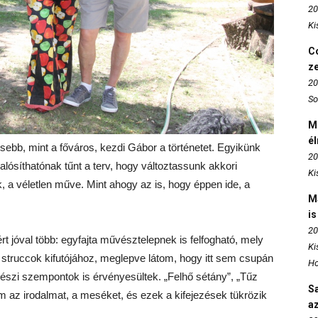
20
Ki
Co
z
20
So
M
é
ebb, mint a főváros, kezdi Gábor a történetet. Egyikünk
20
lósíthatónak tűnt a terv, hogy változtassunk akkori
Ki
, a véletlen műve. Mint ahogy az is, hogy éppen ide, a
M
is
20
t jóval több: egyfajta művésztelepnek is felfogható, mely
Ki
 struccok kifutójához, meglepve látom, hogy itt sem csupán
Ho
szi szempontok is érvényesültek. „Felhő sétány”, „Tűz
S
az irodalmat, a meséket, és ezek a kifejezések tükrözik
az