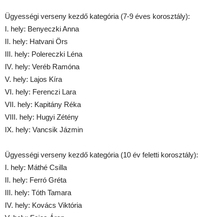
Ügyességi verseny kezdő kategória (7-9 éves korosztály):
I. hely: Benyeczki Anna
II. hely: Hatvani Örs
III. hely: Polereczki Léna
IV. hely: Veréb Ramóna
V. hely: Lajos Kíra
VI. hely: Ferenczi Lara
VII. hely: Kapitány Réka
VIII. hely: Hugyi Zétény
IX. hely: Vancsik Jázmin
Ügyességi verseny kezdő kategória (10 év feletti korosztály):
I. hely: Máthé Csilla
II. hely: Ferró Gréta
III. hely: Tóth Tamara
IV. hely: Kovács Viktória