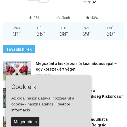
°
31.6
25%
4kmh
43%
VAS
HÉT
KED
SZE
CSÜ
31
°
36
°
38
°
29
°
30
°
További hírek
Megszűnt a kiskőrösi női kézilabdacsapat –
egy korszak ért véget
2026-08-08
Cookie-k
Aktuális állásajánlatok: ezekre a
munkavállalókra van most szükség Kiskőrösön
Az oldal használatával hozzájárul a
és a...
cookie-k használatához.
További
2026-08-07
információ
Vitézy Dávid: már ősszel újraindulhat a
Megértettem
személyszállítás a Budapest–Belgrád