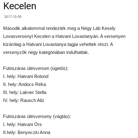
Kecelen
2017-10-09
Második alkalommal rendezték meg a Négy Láb Kesely
Lovasversenyt Kecelen a Hatvani Lovastanyán. A versenyen
kizárólag a Hatvani Lovastanya tagjai vehettek részt. A
versenyzők négy kategóriában indulhattak.
Futószáras ülésversen (ügetős):
I. hely: Hatvani Botond
II. hely: Andocs Réka
III. hely: Lakner Stella
IV. hely: Rausch Aliz
Futószáras ülésverseny (vágtás):
I. hely: Hatvani Örs
II.hely: Benyeczki Anna