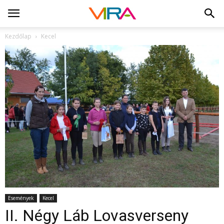
Kezdőlap
Kecel
Események
Kecel
II. Négy Láb Lovasverseny