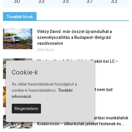
30
°
33
°
35
°
37
°
33
°
További hírek
Vitézy Dávid: már ősszel újraindulhat a
személyszállítás a Budapest–Belgrád
vasútvonalon
2026-08-06
Megkezdte a felkészülést a Kiskőrösi LC –
együtt maradt a keret,...
Cookie-k
2026-08-06
Az oldal használatával hozzájárul a
Mi történik Európa felett? Ezért nem tud
cookie-k használatához.
További
szabadulni a kontinens a...
információ
2026-08-05
Megértettem
Folyamatosak a nyári karbantartási munkálatok
Kiskőrösön – útburkolati jeleket festenek és...
2026-08-05