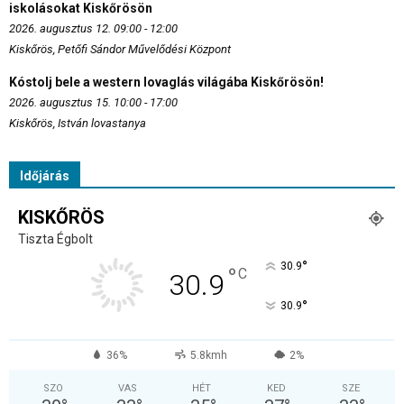
iskolásokat Kiskőrösön
2026. augusztus 12. 09:00 - 12:00
Kiskőrös, Petőfi Sándor Művelődési Központ
Kóstolj bele a western lovaglás világába Kiskőrösön!
2026. augusztus 15. 10:00 - 17:00
Kiskőrös, István lovastanya
Időjárás
KISKŐRÖS
Tiszta Égbolt
°
30.9
°
C
30.9
°
30.9
36%
5.8kmh
2%
SZO
VAS
HÉT
KED
SZE