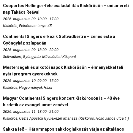
Csoportos Hellinger-féle családállítás Kiskőrösön – önismereti
nap Takács Reával
2026. augusztus 09. 10:00 - 17:00
Kiskőrös, Felsőcebe tanya 45.
Continental Singers érkezik Soltvadkertre – zenés este a
Gyöngyház színpadán
2026. augusztus 09. 18:00 - 20:00
Soltvadkert, Gyöngyház Művelődési Központ
Mesterségek és alkotói napok Kiskőrösön – élményekkel teli
nyári program gyerekeknek
2026. augusztus 10. 09:00 - 15:00
Kiskőrös, Hagyományok Háza
Magyar Continental Singers koncert Kiskőrösön is – 40 éve
hirdetik az evangéliumot zenével
2026. augusztus 11. 18:00 - 21:00
Kiskőrös, Oázis Apostoli Gyülekezet imaháza (Kiskőrös, Holló János utca 1.)
Sakkra fel! – Háromnapos sakkfoglalkozás várja az általános