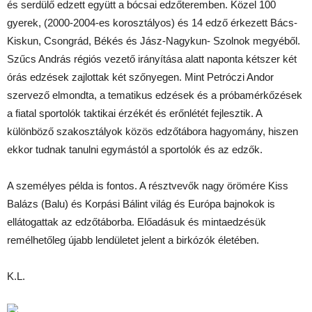
és serdülő edzett együtt a bócsai edzőteremben. Közel 100
gyerek, (2000-2004-es korosztályos) és 14 edző érkezett Bács-
Kiskun, Csongrád, Békés és Jász-Nagykun- Szolnok megyéből.
Szűcs András régiós vezető irányítása alatt naponta kétszer két
órás edzések zajlottak két szőnyegen. Mint Petróczi Andor
szervező elmondta, a tematikus edzések és a próbamérkőzések
a fiatal sportolók taktikai érzékét és erőnlétét fejlesztik. A
különböző szakosztályok közös edzőtábora hagyomány, hiszen
ekkor tudnak tanulni egymástól a sportolók és az edzők.
A személyes példa is fontos. A résztvevők nagy örömére Kiss
Balázs (Balu) és Korpási Bálint világ és Európa bajnokok is
ellátogattak az edzőtáborba. Előadásuk és mintaedzésük
remélhetőleg újabb lendületet jelent a birkózók életében.
K.L.