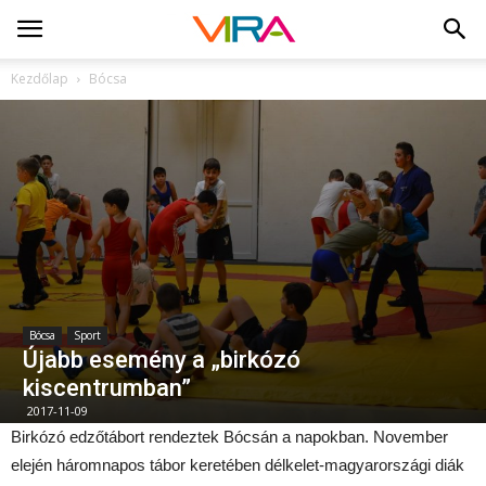
Kezdőlap
Bócsa
Bócsa
Sport
Újabb esemény a „birkózó
kiscentrumban”
2017-11-09
Birkózó edzőtábort rendeztek Bócsán a napokban. November
elején háromnapos tábor keretében délkelet-magyarországi diák