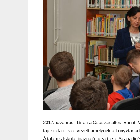
2017.november 15-én a Császártöltési Bánáti M
tájékoztatót szervezett amelynek a könyvtár ad
Általános Iskola igazgató helyettese Szabadin