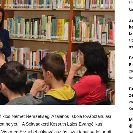
Ho
Ki
Ze
k
I
Ho
Iz
Cs
K
20
Ki
Co
z
20
So
iklós Német Nemzetiségi Általános Iskola továbbtanulási
M
ott helyet. A Soltvadkerti Kossuth Lajos Evangélikus
é
é Viszmeg Erzsébet pályaválasztási szaktanácsadó tartott
20