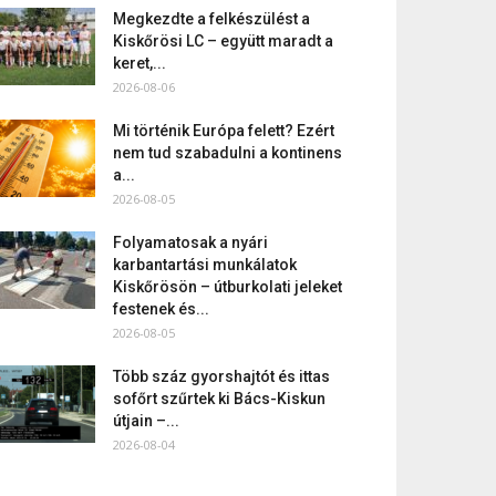
Megkezdte a felkészülést a
Kiskőrösi LC – együtt maradt a
keret,...
2026-08-06
Mi történik Európa felett? Ezért
nem tud szabadulni a kontinens
a...
2026-08-05
Folyamatosak a nyári
karbantartási munkálatok
Kiskőrösön – útburkolati jeleket
festenek és...
2026-08-05
Több száz gyorshajtót és ittas
sofőrt szűrtek ki Bács-Kiskun
útjain –...
2026-08-04