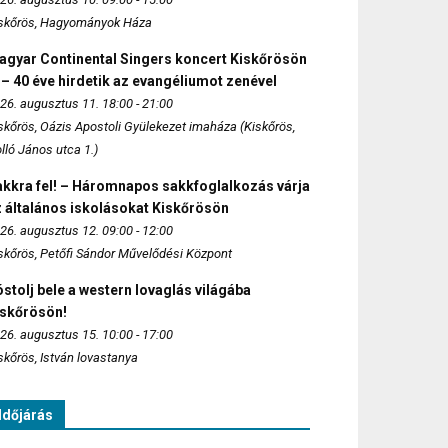
skőrös, Hagyományok Háza
agyar Continental Singers koncert Kiskőrösön
 – 40 éve hirdetik az evangéliumot zenével
26. augusztus 11. 18:00 - 21:00
skőrös, Oázis Apostoli Gyülekezet imaháza (Kiskőrös,
lló János utca 1.)
akkra fel! – Háromnapos sakkfoglalkozás várja
 általános iskolásokat Kiskőrösön
26. augusztus 12. 09:00 - 12:00
skőrös, Petőfi Sándor Művelődési Központ
stolj bele a western lovaglás világába
iskőrösön!
26. augusztus 15. 10:00 - 17:00
skőrös, István lovastanya
Időjárás