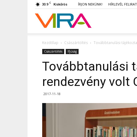
C
30.9
ÍRJON NEKÜNK!
HÍRLEVÉL FELIRA
Kiskőrös
VIRA
Kezdőlap
Császártöltés
Továbbtanulási tájékozta
Császártöltés
Ifjúság
Továbbtanulási t
rendezvény volt 
2017-11-18