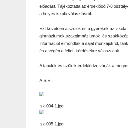
előadást. Tájékoztatta az érdeklődő 7-8 osztály
a helyes iskola választásról.
Ezt követően a szülők és a gyerekek az iskola
gimnáziumok,szakgimnáziumok és szakközépis
információt elmondtak a saját munkájukról, tantá
és a végén a feltett kérdésekre válaszoltak.
A tanulók és szüleik érdeklődve várják a megmé
A.S.E.
isk-004-1.jpg
isk-005-1.jpg