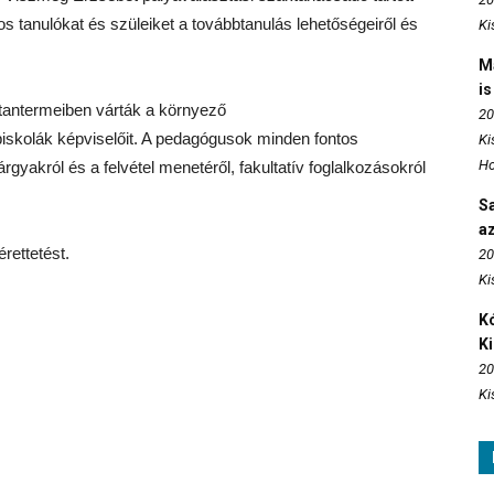
os tanulókat és szüleiket a továbbtanulás lehetőségeiről és
Ki
M
is
 tantermeiben várták a környező
20
kolák képviselőit. A pedagógusok minden fontos
Ki
Ho
rgyakról és a felvétel menetéről, fakultatív foglalkozásokról
S
az
rettetést.
20
Ki
Kó
K
20
Ki