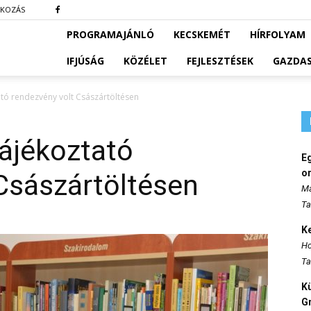
TKOZÁS
PROGRAMAJÁNLÓ
KECSKEMÉT
HÍRFOLYAM
IFJÚSÁG
KÖZÉLET
FEJLESZTÉSEK
GAZDA
tó rendezvény volt Császártöltésen
ájékoztató
E
o
Császártöltésen
Ma
Ta
K
Ho
Ta
K
Gr