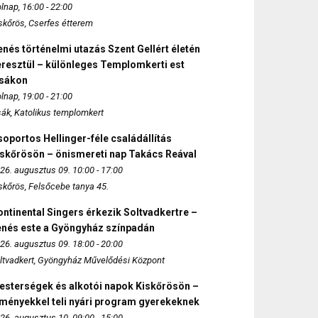
lnap, 16:00 - 22:00
skőrös, Cserfes étterem
nés történelmi utazás Szent Gellért életén
eresztül – különleges Templomkerti est
zsákon
lnap, 19:00 - 21:00
sák, Katolikus templomkert
oportos Hellinger-féle családállítás
iskőrösön – önismereti nap Takács Reával
26. augusztus 09. 10:00 - 17:00
skőrös, Felsőcebe tanya 45.
ntinental Singers érkezik Soltvadkertre –
enés este a Gyöngyház színpadán
26. augusztus 09. 18:00 - 20:00
ltvadkert, Gyöngyház Művelődési Központ
esterségek és alkotói napok Kiskőrösön –
lményekkel teli nyári program gyerekeknek
26. augusztus 10. 09:00 - 15:00