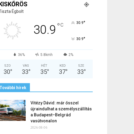
KISKŐRÖS
Tiszta Égbolt
°
30.9
°
C
30.9
°
30.9
36%
5.8kmh
2%
SZO
VAS
HÉT
KED
SZE
30
°
33
°
35
°
37
°
33
°
További hírek
Vitézy Dávid: már ősszel
újraindulhat a személyszállítás
a Budapest–Belgrád
vasútvonalon
2026-08-06