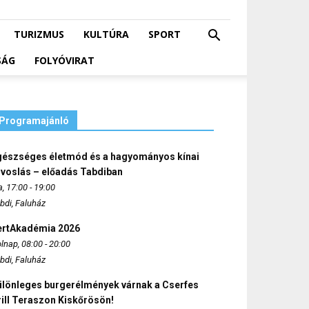
TURIZMUS
KULTÚRA
SPORT
SÁG
FOLYÓVIRAT
Programajánló
gészséges életmód és a hagyományos kínai
rvoslás – előadás Tabdiban
, 17:00 - 19:00
bdi, Faluház
ertAkadémia 2026
lnap, 08:00 - 20:00
bdi, Faluház
ülönleges burgerélmények várnak a Cserfes
ill Teraszon Kiskőrösön!