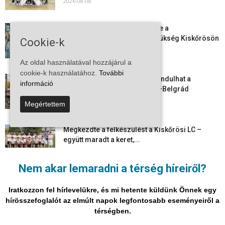
2026-08-08
Aktuális állásajánlatok: ezekre a
munkavállalókra van most szükség Kiskőrösön
Cookie-k
és a...
2026-08-07
Az oldal használatával hozzájárul a
cookie-k használatához.
További
Vitézy Dávid: már ősszel újraindulhat a
információ
személyszállítás a Budapest–Belgrád
vasútvonalon
Megértettem
2026-08-06
Megkezdte a felkészülést a Kiskőrösi LC –
együtt maradt a keret,...
2026-08-06
Nem akar lemaradni a térség híreiről?
Mi történik Európa felett? Ezért nem tud
szabadulni a kontinens a...
Iratkozzon fel hírlevelükre, és mi hetente küldünk Önnek egy
2026-08-05
hírösszefoglalót az elmúlt napok legfontosabb eseményeiről a
térségben.