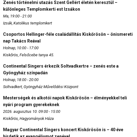
Zenés történelmi utazás Szent Gellért életén keresztül –
különleges Templomkerti est Izsákon
Ma, 19:00 - 21:00
Izsák, Katolikus templomkert
Csoportos Hellinger-féle családállítás Kiskőrösön – önismereti
nap Takács Reával
Holnap, 10:00 - 17:00
Kiskőrös, Felsőcebe tanya 45.
Continental Singers érkezik Soltvadkertre – zenés este a
Gyöngyház színpadán
Holnap, 18:00 - 20:00
Soltvadkert, Gyöngyház Művelődési Központ
Mesterségek és alkotói napok Kiskőrösön – élményekkel teli
nyári program gyerekeknek
2026. augusztus 10. 09:00 - 15:00
Kiskőrös, Hagyományok Háza
Magyar Continental Singers koncert Kiskőrösön is – 40 éve
hirdetik az evangéliumot zenével