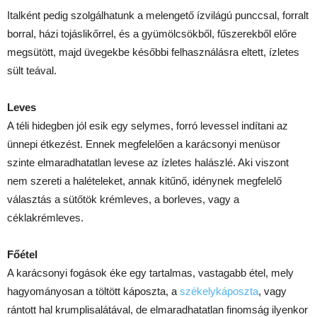
Italként pedig szolgálhatunk a melengető ízvilágú punccsal, forralt
borral, házi tojáslikőrrel, és a gyümölcsökből, fűszerekből előre
megsütött, majd üvegekbe későbbi felhasználásra eltett, ízletes
sült teával.
Leves
A téli hidegben jól esik egy selymes, forró levessel indítani az
ünnepi étkezést. Ennek megfelelően a karácsonyi menüsor
szinte elmaradhatatlan levese az ízletes halászlé. Aki viszont
nem szereti a halételeket, annak kitűnő, idénynek megfelelő
választás a sütőtök krémleves, a borleves, vagy a
céklakrémleves.
Főétel
A karácsonyi fogások éke egy tartalmas, vastagabb étel, mely
hagyományosan a töltött káposzta, a
székelykáposzta
, vagy
rántott hal krumplisalátával, de elmaradhatatlan finomság ilyenkor