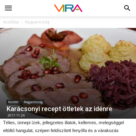
Kezdőlap
Magyarország
Közélet
Magyarország
Karácsonyi recept ötletek az idénre
2017-11-24
Télies, ünnepi ízek, jellegzetes illatok, kellemes, melegséggel
eltöltő hangulat, szépen feldíszített fenyőfa és a várakozás