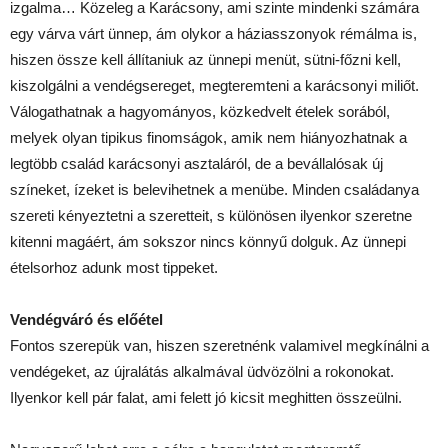
izgalma… Közeleg a Karácsony, ami szinte mindenki számára
egy várva várt ünnep, ám olykor a háziasszonyok rémálma is,
hiszen össze kell állítaniuk az ünnepi menüt, sütni-főzni kell,
kiszolgálni a vendégsereget, megteremteni a karácsonyi miliőt.
Válogathatnak a hagyományos, közkedvelt ételek sorából,
melyek olyan tipikus finomságok, amik nem hiányozhatnak a
legtöbb család karácsonyi asztaláról, de a bevállalósak új
színeket, ízeket is belevihetnek a menübe. Minden családanya
szereti kényeztetni a szeretteit, s különösen ilyenkor szeretne
kitenni magáért, ám sokszor nincs könnyű dolguk. Az ünnepi
ételsorhoz adunk most tippeket.
Vendégváró és előétel
Fontos szerepük van, hiszen szeretnénk valamivel megkínálni a
vendégeket, az újralátás alkalmával üdvözölni a rokonokat.
Ilyenkor kell pár falat, ami felett jó kicsit meghitten összeülni.