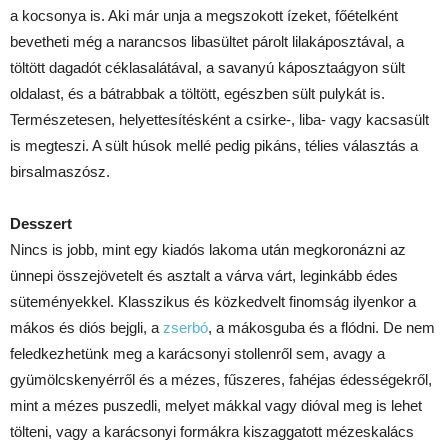
a kocsonya is. Aki már unja a megszokott ízeket, főételként
bevetheti még a narancsos libasültet párolt lilakáposztával, a
töltött dagadót céklasalátával, a savanyú káposztaágyon sült
oldalast, és a bátrabbak a töltött, egészben sült pulykát is.
Természetesen, helyettesítésként a csirke-, liba- vagy kacsasült
is megteszi. A sült húsok mellé pedig pikáns, télies választás a
birsalmaszósz.
Desszert
Nincs is jobb, mint egy kiadós lakoma után megkoronázni az
ünnepi összejövetelt és asztalt a várva várt, leginkább édes
süteményekkel. Klasszikus és közkedvelt finomság ilyenkor a
mákos és diós bejgli, a
zserbó
, a mákosguba és a flódni. De nem
feledkezhetünk meg a karácsonyi stollenről sem, avagy a
gyümölcskenyérről és a mézes, fűszeres, fahéjas édességekről,
mint a mézes puszedli, melyet mákkal vagy dióval meg is lehet
tölteni, vagy a karácsonyi formákra kiszaggatott mézeskalács