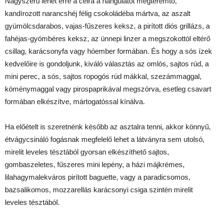
Nagyszerű lehet erre a célra a hangulatot megteremtő,
kandírozott narancshéj félig csokoládéba mártva, az aszalt
gyümölcsdarabos, vajas-fűszeres keksz, a pirított diós grillázs, a
fahéjas-gyömbéres keksz, az ünnepi linzer a megszokottól eltérő
csillag, karácsonyfa vagy hóember formában. És hogy a sós ízek
kedvelőire is gondoljunk, kiváló választás az omlós, sajtos rúd, a
mini perec, a sós, sajtos ropogós rúd mákkal, szezámmaggal,
köménymaggal vagy pirospaprikával megszórva, esetleg csavart
formában elkészítve, mártogatóssal kínálva.
Ha előételt is szeretnénk később az asztalra tenni, akkor könnyű,
étvágycsináló fogásnak megfelelő lehet a látványra sem utolsó,
mirelit leveles tésztából gyorsan elkészíthető sajtos,
gombaszeletes, fűszeres mini lepény, a házi májkrémes,
lilahagymalekváros pirított baguette, vagy a paradicsomos,
bazsalikomos, mozzarellás karácsonyi csiga szintén mirelit
leveles tésztából.