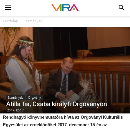
Kezdőlap
Események
Események
Orgovány
Atilla fia, Csaba királyfi Orgoványon
2017-12-17
Rendhagyó könyvbemutatóra hívta az Orgoványi Kulturális
Egyesület az érdeklődőket 2017. december 15-én az