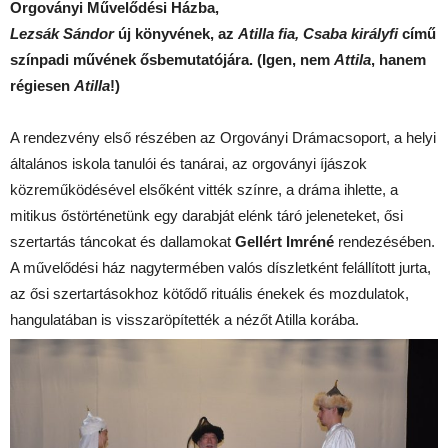
Orgoványi Művelődési Házba,
Lezsák Sándor
új könyvének, az
Atilla fia, Csaba királyfi
című
színpadi művének ősbemutatójára. (Igen, nem
Attila
, hanem
régiesen
Atilla
!)
A rendezvény első részében az Orgoványi Drámacsoport, a helyi
általános iskola tanulói és tanárai, az orgoványi íjászok
közreműködésével elsőként vitték színre, a dráma ihlette, a
mitikus őstörténetünk egy darabját elénk táró jeleneteket, ősi
szertartás táncokat és dallamokat
Gellért Imréné
rendezésében.
A művelődési ház nagytermében valós díszletként felállított jurta,
az ősi szertartásokhoz kötődő rituális énekek és mozdulatok,
hangulatában is visszaröpítették a nézőt Atilla korába.