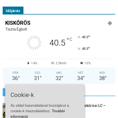
Időjárás
KISKŐRÖS
Tiszta Égbolt
°
40.5
°
C
40.5
°
40.5
14%
2.5kmh
10%
PÉN
SZO
VAS
HÉT
KED
36
°
31
°
32
°
34
°
38
°
További hírek
Cookie-k
Az oldal használatával hozzájárul a
Megkezdte a felkészülést a Kiskőrösi LC –
cookie-k használatához.
együtt maradt a keret,...
További
információ
2026-08-06