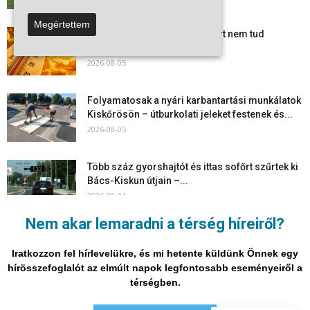
Megértettem
Mi történik Európa felett? Ezért nem tud
szabadulni a kontinens a...
2026-08-05
Folyamatosak a nyári karbantartási munkálatok
Kiskőrösön – útburkolati jeleket festenek és...
2026-08-05
Több száz gyorshajtót és ittas sofőrt szűrtek ki
Bács-Kiskun útjain –...
2026-08-04
Nem akar lemaradni a térség híreiről?
Elektronikus nyugtaadat-szolgáltatás: négy
hónapos átállási időszakot biztosít a NAV a
Iratkozzon fel hírlevelükre, és mi hetente küldünk Önnek egy
vállalkozásoknak
hírösszefoglalót az elmúlt napok legfontosabb eseményeiről a
2026-08-04
térségben.