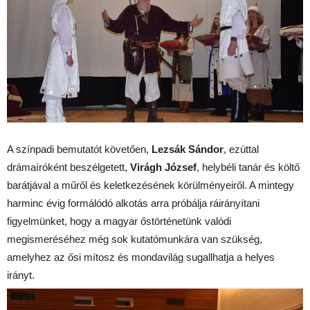
A színpadi bemutatót követően,
Lezsák Sándor
, ezúttal
drámaíróként beszélgetett,
Virágh József
, helybéli tanár és költő
barátjával a műről és keletkezésének körülményeiről. A mintegy
harminc évig formálódó alkotás arra próbálja ráirányítani
figyelmünket, hogy a magyar őstörténetünk valódi
megismeréséhez még sok kutatómunkára van szükség,
amelyhez az ősi mítosz és mondavilág sugallhatja a helyes
irányt.