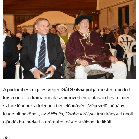
A pódiumbeszélgetés végén
Gál Szilvia
polgármester mondott
köszönetet a drámaírónak színműve bemutatásáért és minden
színre lépőnek a feledhetetlen előadásért. Végezetül néhány
kisorsolt nézőnek, az
Atilla fia, Csaba királyfi
című könyvet adott
ajándékba, melyet a drámaíró, névre szólóan dedikált.
-fg-