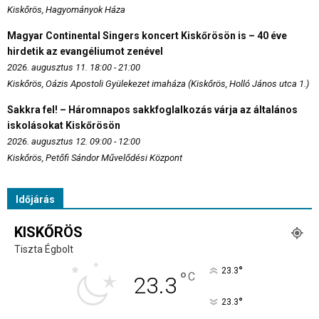
Kiskőrös, Hagyományok Háza
Magyar Continental Singers koncert Kiskőrösön is – 40 éve
hirdetik az evangéliumot zenével
2026. augusztus 11. 18:00 - 21:00
Kiskőrös, Oázis Apostoli Gyülekezet imaháza (Kiskőrös, Holló János utca 1.)
Sakkra fel! – Háromnapos sakkfoglalkozás várja az általános
iskolásokat Kiskőrösön
2026. augusztus 12. 09:00 - 12:00
Kiskőrös, Petőfi Sándor Művelődési Központ
Időjárás
KISKŐRÖS
Tiszta Égbolt
°
23.3
°
C
23.3
°
23.3