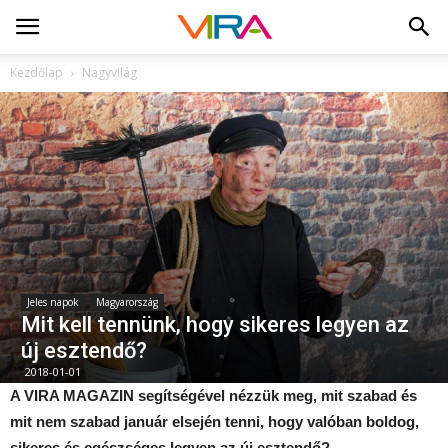
Kezdőlap
Nagyvilág
Jeles napok
Magyarország
Mit kell tennünk, hogy sikeres legyen az
új esztendő?
2018-01-01
A VIRA MAGAZIN segítségével nézzük meg, mit szabad és
mit nem szabad január elsején tenni, hogy valóban boldog,
sikeres és egészséges legyen az új esztendő?