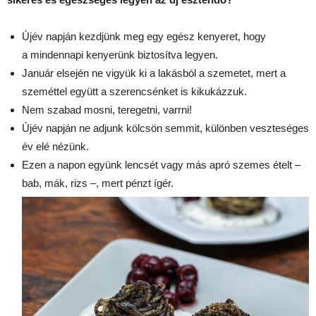
Újév napján kezdjünk meg egy egész kenyeret, hogy
a mindennapi kenyerünk biztosítva legyen.
Január elsején ne vigyük ki a lakásból a szemetet, mert a
szeméttel együtt a szerencsénket is kikukázzuk.
Nem szabad mosni, teregetni, varrni!
Újév napján ne adjunk kölcsön semmit, különben veszteséges
év elé nézünk.
Ezen a napon együnk lencsét vagy más apró szemes ételt –
bab, mák, rizs –, mert pénzt ígér.