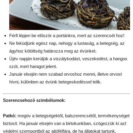
Férfi lépjen be először a portánkra, mert az szerencsét hoz!
Ne feküdjünk egész nap, nehogy a lustaság, a betegség, az
ágyhoz kötöttség határozza meg az évünket.
Újév napján kerüljük a viszálykodást, veszekedést, a hangos
szót, mert haragot jelent.
Január elsején nem szabad orvoshoz menni, illetve orvost
hívni, különben az évünk betegeskedéssel telik.
Szerencsehozó szimbólumok:
Patkó:
megóv a betegségektől, balszerencsétől, termékenységet
biztosít. Ha január elsején van a birtokunkban, szögezzük ki azt
védelmi szempontból az ajtófélfára, de ha állatokat tartunk,