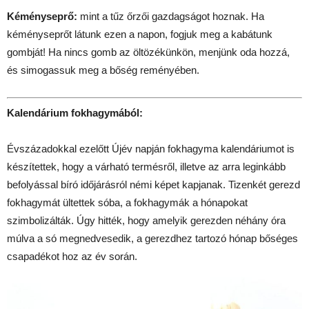
Kéményseprő:
mint a tűz őrzői gazdagságot hoznak. Ha
kéményseprőt látunk ezen a napon, fogjuk meg a kabátunk
gombját! Ha nincs gomb az öltözékünkön, menjünk oda hozzá,
és simogassuk meg a bőség reményében.
Kalendárium fokhagymából:
Évszázadokkal ezelőtt Újév napján fokhagyma kalendáriumot is
készítettek, hogy a várható termésről, illetve az arra leginkább
befolyással bíró időjárásról némi képet kapjanak. Tizenkét gerezd
fokhagymát ültettek sóba, a fokhagymák a hónapokat
szimbolizálták. Úgy hitték, hogy amelyik gerezden néhány óra
múlva a só megnedvesedik, a gerezdhez tartozó hónap bőséges
csapadékot hoz az év során.