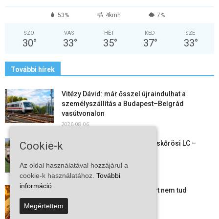
53%
4kmh
7%
SZO
VAS
HÉT
KED
SZE
30
°
33
°
35
°
37
°
33
°
További hírek
Vitézy Dávid: már ősszel újraindulhat a
személyszállítás a Budapest–Belgrád
vasútvonalon
2026-08-06
Megkezdte a felkészülést a Kiskőrösi LC –
Cookie-k
együtt maradt a keret,...
2026-08-06
Az oldal használatával hozzájárul a
cookie-k használatához.
További
információ
Mi történik Európa felett? Ezért nem tud
szabadulni a kontinens a...
Megértettem
2026-08-05