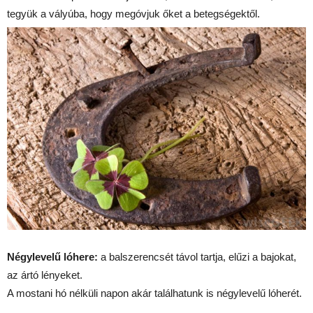
tegyük a vályúba, hogy megóvjuk őket a betegségektől.
Négylevelű lóhere:
a balszerencsét távol tartja, elűzi a bajokat,
az ártó lényeket.
A mostani hó nélküli napon akár találhatunk is négylevelű lóherét.