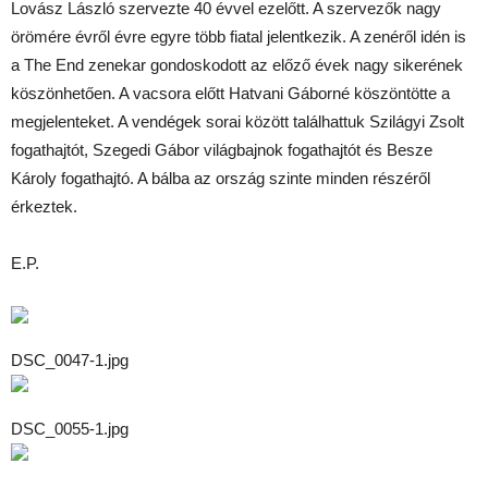
Lovász László szervezte 40 évvel ezelőtt. A szervezők nagy
örömére évről évre egyre több fiatal jelentkezik. A zenéről idén is
a The End zenekar gondoskodott az előző évek nagy sikerének
köszönhetően. A vacsora előtt Hatvani Gáborné köszöntötte a
megjelenteket. A vendégek sorai között találhattuk Szilágyi Zsolt
fogathajtót, Szegedi Gábor világbajnok fogathajtót és Besze
Károly fogathajtó. A bálba az ország szinte minden részéről
érkeztek.
E.P.
DSC_0047-1.jpg
DSC_0055-1.jpg