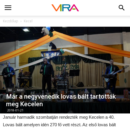
Kezdőlap
Kecel
Bál
Kecel
Már a negyvenedik lovas bált tartották
meg Kecelen
2018-01-21
Január harmadik szombatján rendezték meg Kecelen a 40.
Lovas bált amelyen idén 270 fő vett részt. Az első lovas bált