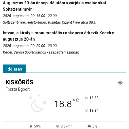
Augusztus 20-án ünnepi délutánra várják a családokat
Soltszentimrén
2026. augusztus 20. 16:00 - 22:00
Soltszentimre, Helytörténeti Kiállítás (Szent Imre utca 38.),
István, a király – monumentális rockopera érkezik Kecelre
augusztus 20-án
2026. augusztus 20. 20:00 - 23:00
Kecel, Városi Sportcsarnok - szabadtéri színpad
Időjárás
KISKŐRÖS
Tiszta Égbolt
°
18.8
°
C
18.8
°
18.8
59%
3.3kmh
0%