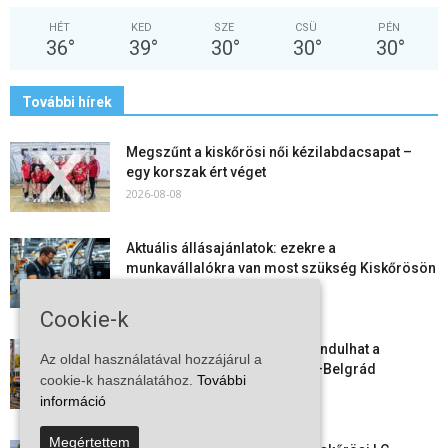
HÉT
KED
SZE
CSÜ
PÉN
36
°
39
°
30
°
30
°
30
°
További hírek
Megszűnt a kiskőrösi női kézilabdacsapat –
egy korszak ért véget
2026-08-08
Aktuális állásajánlatok: ezekre a
munkavállalókra van most szükség Kiskőrösön
és a...
2026-08-07
Cookie-k
Vitézy Dávid: már ősszel újraindulhat a
Az oldal használatával hozzájárul a
személyszállítás a Budapest–Belgrád
cookie-k használatához.
További
vasútvonalon
információ
2026-08-06
Megértettem